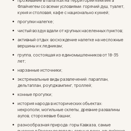
проживание в палатках на территории кемпинга
Флайчегем со всеми условиями: горячий душ, туалет,
кухня и столовая, кафе с национально кухней;
прогулки налегке;
чистый воздух вдали от крупных населенных пунктов;
активный отдых: восхождение налегке на несложные
вершины и к ледникам;
группа, состоящая из единомышленников от 18-35
лет;
нарзанные источники;
экстремальные виды развлечений: параплан,
дельтаплан, роупджампинг, троллей;
конные прогулки;
история народа в исторических обьектах:
некрополи, могильные склепы, древние развалины
аулов, сторожевые башни;
разнообразная природа: горы Кавказа, самые
высокие в России водопады, горные реки, альпийские