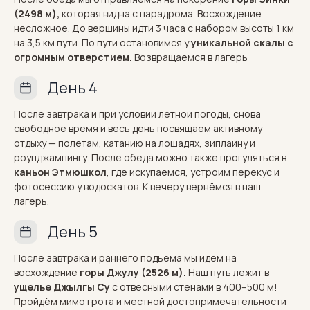
(2498 м),
которая видна с парадрома. Восхождение
несложное. До вершины идти 3 часа с набором высоты 1 км
на 3,5 км пути. По пути остановимся у
уникальной скалы с
огромным отверстием.
Возвращаемся в лагерь
День 4
После завтрака и при условии лётной погоды, снова
свободное время и весь день посвящаем активному
отдыху — полётам, катанию на лошадях, зиплайну и
роупджампингу. После обеда можно также прогуляться в
каньон Этмюшкол
, где искупаемся, устроим перекус и
фотосессию у водоскатов. К вечеру вернёмся в наш
лагерь.
День 5
После завтрака и раннего подъёма мы идём на
восхождение
горы Джулу
(2526 м).
Наш путь лежит в
ущелье Джылгы Су
с отвесными стенами в 400–500 м!
Пройдём мимо грота и местной достопримечательности