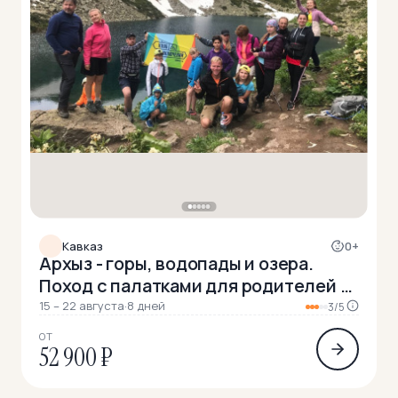
Кавказ
0+
Архыз - горы, водопады и озера.
Поход с палатками для родителей с
детьми
15 – 22 августа
·
8 дней
3/5
ОТ
52 900 ₽