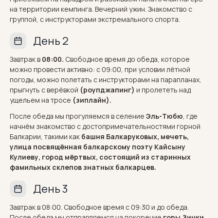
на территории кемпинга. Вечерний ужин. Знакомство с
группой, с инструкторами экстремального спорта.
День 2
Завтрак в
08:00.
Свободное время до обеда, которое
можно провести активно: с 09:00, при условии лётной
погоды, можно полетать с инструкторами на парапланах,
прыгнуть с верёвкой
(роупджапинг)
и пролететь над
ущельем на тросе
(зиплайн).
После обеда мы прогуляемся в селение
Эль-Тюбю
, где
начнём знакомство с достопримечательностями горной
Балкарии, такими как
башня Балкаруковых, мечеть,
улица посвящённая балкарскому поэту Кайсыну
Кулиеву, город мёртвых, состоящий из старинных
фамильных склепов знатных балкарцев.
День 3
Завтрак в 08:00. Свободное время с 09:30 и до обеда.
После обеда мы отправляемся на покорение
горы Зинки