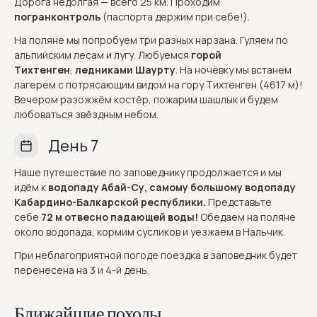
Дорога недолгая — всего 25 км. Проходим
погранконтроль
(паспорта держим при себе!).
На поляне мы попробуем три разных нарзана. Гуляем по
альпийским лесам и лугу. Любуемся
горой
Тихтенген
,
ледниками Шаурту
. На ночёвку мы встанем
лагерем с потрясающим видом на гору Тихтенген (4617 м)!
Вечером разожжём костёр, пожарим шашлык и будем
любоваться звёздным небом.
День 7
Наше путешествие по заповеднику продолжается и мы
идём к
водопаду Абай-Су, самому большому водопаду
Кабардино-Балкарской республики.
Представьте
себе
72 м отвесно падающей воды!
Обедаем на поляне
около водопада, кормим сусликов и уезжаем в Нальчик.
При неблагоприятной погоде поездка в заповедник будет
перенесена на 3 и 4-й день.
Ближайшие походы