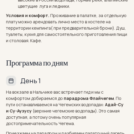
цветущие луга и ледники.
Условия и комфорт.
Проживание в палатке, за отдельную
плату можно арендовать лично место в хостеле на
территории кемпинга( при предварительной брони). Душ,
туалеты, кухня для самостоятельного приготовления пищи
и столовая. Кафе.
Программа по дням
День 1
На вокзале в Нальчике вас встречает гид и мы с
комфортом добираемся до
парадрома Флайчегем
. По
пути останавливаемся на Чегемских водопадах:
Адай-Су
и
Су-Аузусу
(верхние чегемские водопады). Это самая
доступная, а потому очень популярная
достопримечательность Чегема.
Приезжаем на парадром и разбиваем палаточный лагерь