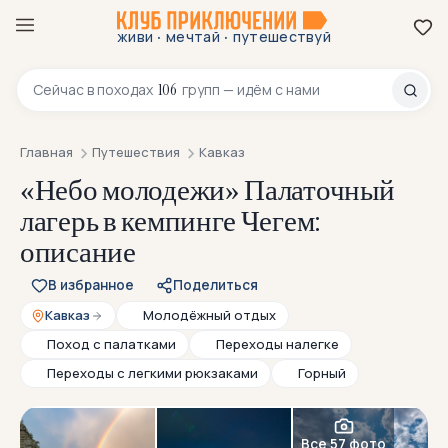
·
·
живи
мечтай
путешествуй
8 800 200-70-23
106
Сейчас в
походах
групп — идём с нами
Главная
Путешествия
Кавказ
«Небо молодежи» Палаточный
лагерь в кемпинге Чегем:
описание
В избранное
Поделиться
Кавказ
Молодёжный отдых
Поход с палатками
Переходы налегке
Переходы с легкими рюкзаками
Горный
Все 57 фото