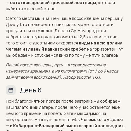
—
остатков древней греческой лестницы,
которая
выбита в отвесной стене.
С этого места мы и начнём наше восхождение на вершину
Джулу. Кто не уверен в своих силах, может остаться и
прогуляться по ущелью Джылгы Су. Нам предстоит
набрать высоту в почти километр на 2,5 км пути! Но оно
того стоит: с высоты нам откроются
виды на всю долину
Чегема и Главный кавказский хребет
на горизонте! Тут
мы обедаем и спускаемся вниз по тому же пути в лагерь.
Пеший поход: весь день, путь — в горах расстояние
измеряется временем, а не километрами (от 7 до 9 часов
займёт время восхождения). Набор высоты: 1 км.
День 6
При благоприятной погоде после завтрака мы собираем
наш палаточный лагерь, после чего у нас останется ещё
немного времени на полёты. Затем мы садимся на
внедорожник. Наш путь лежит вглубь
Чегемского ущелья
— в Кабардино-Балкарский высокогорный заповедник.