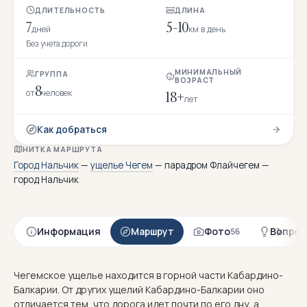
ДЛИТЕЛЬНОСТЬ
ДЛИНА
7
5-10
дней
км в день
Без учета дороги
МИНИМАЛЬНЫЙ
ГРУППА
ВОЗРАСТ
8
от
человек
18+
лет
Как добраться
НИТКА МАРШРУТА
Город Нальчик
—
ущелье Чегем
— парадром Флайчегем —
город Нальчик
Информация
Маршрут
Фото
Вопрос
56
Чегемское ущелье находится в горной части Кабардино-
Балкарии. От других ущелий Кабардино-Балкарии оно
отличается тем, что дорога идет почти по его дну, а