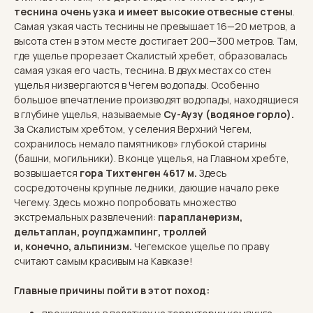
теснина очень узка и имеет высокие отвесные стены
.
Самая узкая часть теснины не превышает 16—20 метров, а
высота стен в этом месте достигает 200—300 метров. Там,
где ущелье прорезает Скалистый хребет, образовалась
самая узкая его часть, теснина. В двух местах со стен
ущелья низвергаются в Чегем водопады. Особенно
большое впечатление производят водопады, находящиеся
в глубине ущелья, называемые
Су-Аузу (водяное горло).
За Скалистым хребтом, у селения Верхний Чегем,
сохранилось немало памятников» глубокой старины
(башни, могильники). В конце ущелья, на Главном хребте,
возвышается
гора Тихтенген 4617 м.
Здесь
сосредоточены крупные ледники, дающие начало реке
Чегему. Здесь можно попробовать множество
экстремальных развлечений:
парапланеризм,
дельтаплан, роупджампинг, троллей
и, конечно, альпинизм.
Чегемское ущелье по праву
считают самым красивым на Кавказе!
Главные причины пойти в этот поход: