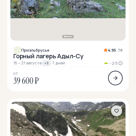
Приэльбрусье
4.95
· 78
Горный лагерь Адыл-Су
15 – 21 августа
·
7 дней
+3
2/5
ОТ
39 600 ₽