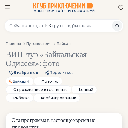
·
·
живи
мечтай
путешествуй
8 800 200-70-23
108
Сейчас в
походах
групп — идём с нами
Главная
Путешествия
Байкал
ВИП-тур «Байкальская
Одиссея»: фото
В избранное
Поделиться
Байкал
Фототур
С проживанием в гостинице
Конный
Рыбалка
Комбинированный
Эта программа в настоящее время не
проводится.