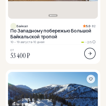
Байкал
5.0
· 82
По Западному побережью Большой
Байкальской тропой
10 – 19 августа
·
10 дней
2/5
ОТ
53 400 ₽