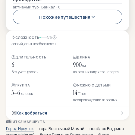
активный тур · Байкал · 6
Похожие путешествия
1/5
СЛОЖНОСТЬ
легкий, опыт не обязателен
ДЛИТЕЛЬНОСТЬ
ДЛИНА
6
900
км
Без учета дороги
на разных видах транспорта
ГРУППА
МОЖНО С ДЕТЬМИ
3–6
14+
человек
лет
в сопровождении взрослых
Как добраться
НИТКА МАРШРУТА
Город Иркутск
— гора Восточный Мамай — посёлок Выдрино —