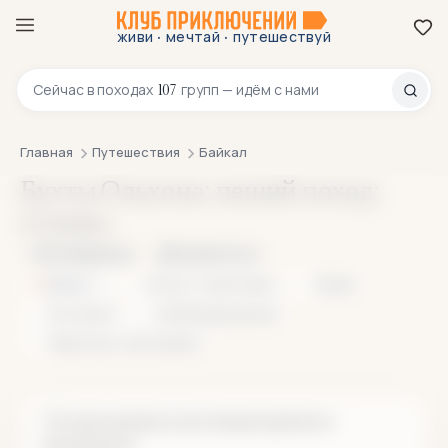
·
·
живи
мечтай
путешествуй
8 800 200-70-23
107
Сейчас в
походах
групп — идём с нами
Главная
Путешествия
Байкал
Бухты Ольхона: пеший поход:
отзывы
В избранное
Поделиться
Байкал
Поход с палатками
Пеший
На лодках
Комбинированный
Переходы с рюкзаками
Эта программа в настоящее время не
проводится.