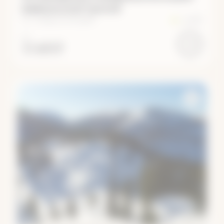
Байкальской тропой
10 – 19 августа
·
10 дней
2/5
ОТ
53 400 ₽