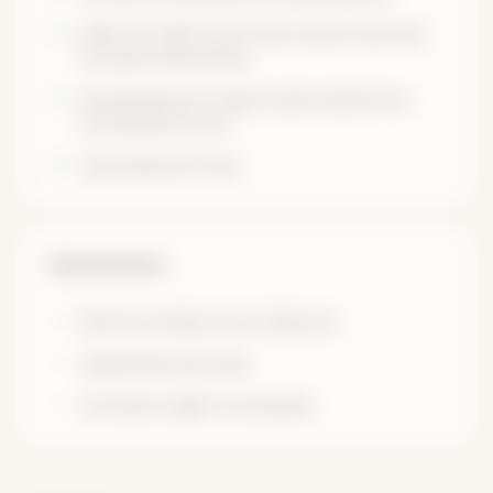
работа и забота инструкторов (опытных
путешественников)
проживание на территории кемпинга в
последние 3 ночи
групповая аптечка
Не включено
билеты до Иркутска и обратно
карманные расходы
питание в кафе по желанию.