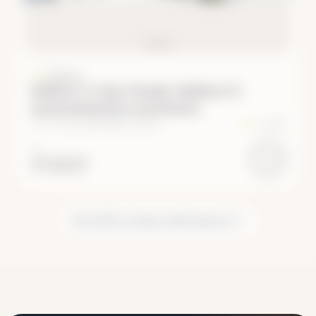
Байкал
Байкал и горы Хамар-Дабана (с
проживанием в домиках)
12 – 19 сентября
·
8 дней
+3
2/5
ОТ
59 100 ₽
Все 899 путешествий пешком