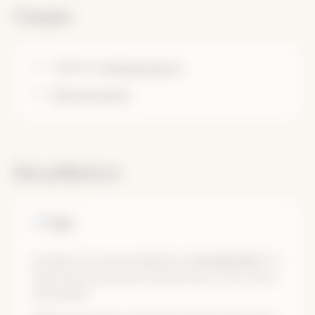
Скидки
1 500 ₽
по
Клубной карте
Другие скидки
Как добраться
Туда
До Иркутска лучше добираться
на самолёте.
От
Аэропорта до центра города такси стоит около
250 рублей.