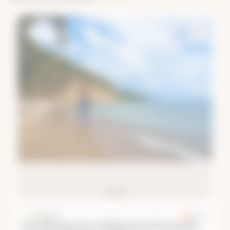
Байкал
5.0
· 82
По Западному побережью Большой