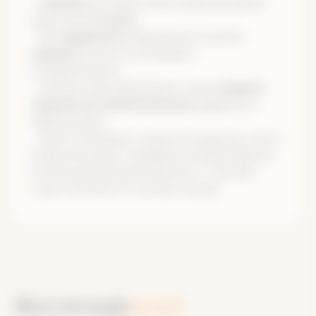
•
Разница
в часовых поясах между Москвой и
Иркутском
+5 часов.
• Все
авиабилеты
обязательно покупать
заранее
(после согласования с
координатором).
• Просим очень внимательно читать
правила
перелётов и провоза багажа
в выбранной
авиакомпании.
• Билет лучше брать с прилетом накануне. После
встречи мы сразу отправимся на берег Байкала,
поэтому рекомендуем заложить 1-2 дня для
самостоятельного осмотра города.
Но и это ещё
не всё