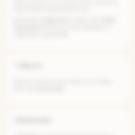
В Иркутске много хостелов и отелей, где можно
переночевать перед началом тура.
Встречаемся
в Иркутске
по адресу
ул. Софьи
Перовской, д. 31
около отеля «Матрёшка» в
первый день тура
в 11:00.
Обратно
Билеты на самолет можно брать в последний
день тура
после 18:00.
Примечания