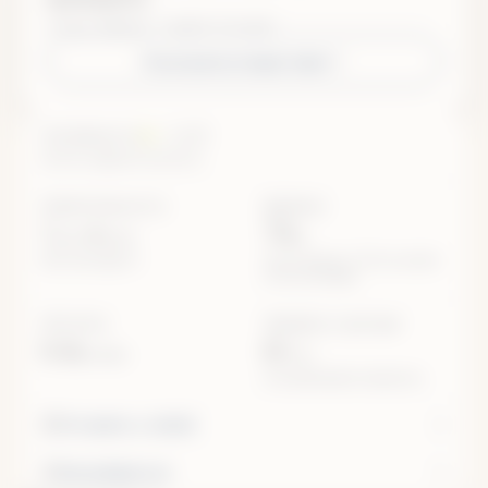
поход · Байкал · 7 дней / 6 ночей
Похожие путешествия
2/5
СЛОЖНОСТЬ
легкий, средняя сложность
ДЛИТЕЛЬНОСТЬ
ДЛИНА
7
6
770
дней /
ночей
км
Без учета дороги
50 км пешком, 700 км на авто,
20 км на катере
ГРУППА
МОЖНО С ДЕТЬМИ
8–16
10+
человек
лет
в сопровождении взрослых
Что взять с собой
Как добраться