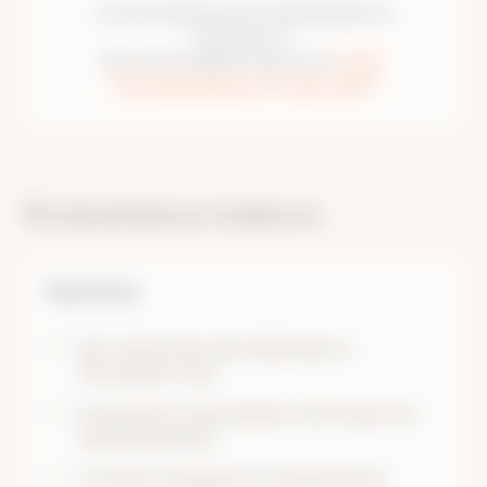
Эта программа в настоящее время не
проводится.
Вы можете выбрать другую из
2 334
запланированных путешествий
!
Что включено в стоимость
Включено
автотранспортные переезды по
программе тура
экскурсии по программе (на катере и на
внедорожниках)
питание на маршруте (трёхразовое)