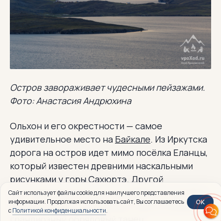
Остров завораживает чудесными пейзажами.
Фото: Анастасия Андрюхина
Ольхон и его окрестности — самое
удивительное место на
Байкале
. Из Иркутска
дорога на остров идет мимо посёлка Еланцы,
который известен древними наскальными
рисунками у горы Сахюртэ. Другой
достопримечательностью является гора Ёрд.
Сайт использует файлы cookie для наилучшего представления
OK
информации. Продолжая использовать сайт, Вы соглашаетесь
Когда-то вокруг священной горы устраивался
с
Политикой конфиденциальности
.
грандиозный обрядовый танец,