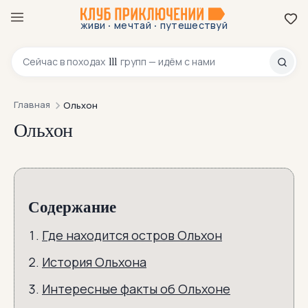
·
·
живи
мечтай
путешествуй
8 800 200-70-23
111
Сейчас в
походах
групп — идём с нами
Главная
Ольхон
Ольхон
Содержание
Где находится остров Ольхон
История Ольхона
Интересные факты об Ольхоне