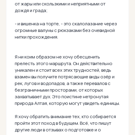
от жары или скользкими и неприятными от
дождя и града;
- и вишенка на торте, - это скалолазание через
огромные валуны с рюкзаками без очевидной
нитки прохождения.
Я ни коим образом не хочу обесценить
прелесть этого маршрута. Он действительно
уникален и стоит всех этих трудностей, ведь
взамен вы получите потрясающие виды озёр и
рек, лугов и водопадов, а также перевалов с
безграничными просторами, от которых
захватывает дух. Это поистине нетронутая
природа Алтая, которую могут увидеть единицы.
Я хочу обратить внимание тех, кто собирается
пройти этот поход в будущем. Всё, что пишут
другие люди в отзывах о подготовке и о