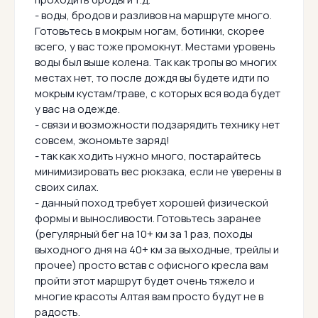
- воды, бродов и разливов на маршруте много.
Готовьтесь в мокрым ногам, ботинки, скорее
всего, у вас тоже промокнут. Местами уровень
воды был выше колена. Так как тропы во многих
местах нет, то после дождя вы будете идти по
мокрым кустам/траве, с которых вся вода будет
у вас на одежде.
- связи и возможности подзарядить технику нет
совсем, экономьте заряд!
- так как ходить нужно много, постарайтесь
минимизировать вес рюкзака, если не уверены в
своих силах.
- данный поход требует хорошей физической
формы и выносливости. Готовьтесь заранее
(регулярный бег на 10+ км за 1 раз, походы
выходного дня на 40+ км за выходные, трейлы и
прочее) просто встав с офисного кресла вам
пройти этот маршрут будет очень тяжело и
многие красоты Алтая вам просто будут не в
радость.