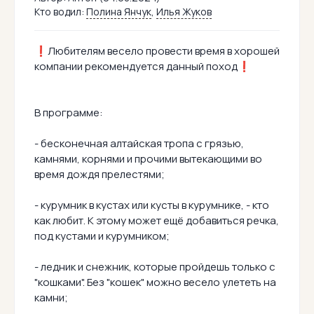
Кто водил:
Полина Янчук
,
Илья Жуков
❗Любителям весело провести время в хорошей
компании рекомендуется данный поход❗
В программе:
- бесконечная алтайская тропа с грязью,
камнями, корнями и прочими вытекающими во
время дождя прелестями;
- курумник в кустах или кусты в курумнике, - кто
как любит. К этому может ещё добавиться речка,
под кустами и курумником;
- ледник и снежник, которые пройдешь только с
"кошками". Без "кошек" можно весело улететь на
камни;