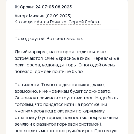
Сроки: 24.07-05.08.2023
Автор:
Михаил (02.09.2023)
Кто водил:
Антон Гринько
,
Сергей Лебедь
Поход крутой! Во всех смыслах.
Дикий маршрут, на котором люди почти не
встречаются. Очень красивые виды: нереальные
реки, озёра, водопады, горы. С погодой очень
повезло, дождей почти не было.
По тяжести. Точно не для новичков, даже,
возможно, и не новичкам будет сложновато.
Основная причина в отсутствии троп. Надо быть
готовым, что придётся идти на протяжении
многих часов под рюкзаком по курумнику,
стланнику (кустарник, полностью покрывающий
землю и с развитой корневой системой),
переходить множество ручьёв и рек. Про сухую