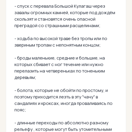
- спуск с перевала Большой Кулагаш через
завалы огромных камней, которые под дождём
скользят и становятся очень опасной
преградой со страшными расщелинами;
- ходьба по высокой траве без тропы или по
звериным тропам с непонятным концом;
- броды маленькие, средние и большие, на
которых сбивает с ног течение или нужно
перелазить на четвереньках по тоненьким
деревьям;
- болота, которые не обойти по простому, и
поэтому приходится лезть в эту "чачу" в
сандалиях и кроксах, иногда проваливаясь по
пояс;
- длинные переходы по абсолютно разному
рельефу , которые могут быть утомительными