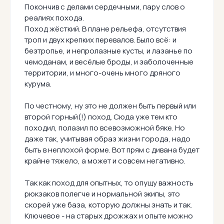
Покончив с делами сердечными, пару слов о
реалиях похода.
Поход жёсткий. В плане рельефа, отсутствия
троп и двух крепких перевалов. Было всё: и
безтропье, и непролазные кусты, и лазанье по
чемоданам, и весёлые броды, и заболоченные
территории, и много-очень много дряного
курума.
По честному, ну это не должен быть первый или
второй горный(!) поход. Сюда уже тем кто
походил, полазил по всевозможной бяке. Но
даже так, учитывая образ жизни города, надо
быть в неплохой форме. Вот прям с дивана будет
крайне тяжело, а может и совсем негативно.
Так как поход для опытных, то опущу важность
рюкзаков полегче и нормальной экипы, это
скорей уже база, которую должны знать и так.
Ключевое - на старых дрожжах и опыте можно