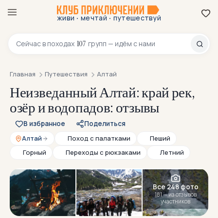
·
·
живи
мечтай
путешествуй
8 800 200-70-23
107
Сейчас в
походах
групп — идём с нами
Главная
Путешествия
Алтай
Неизведанный Алтай: край рек,
озёр и водопадов: отзывы
В избранное
Поделиться
Алтай
Поход с палатками
Пеший
Горный
Переходы с рюкзаками
Летний
Все 248 фото
181 — из отзывов
участников