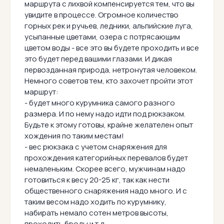
маршрута с лихвой компенсируется тем, что вы
увидите в процессе. Огромное количество
горных рек и ручьев, ледники, альпийские луга,
усыпанные цветами, озера с потрясающим
цветом воды - все это вы будете проходить и все
это будет перед вашими глазами. И дикая
первозданная природа, нетронутая человеком.
Немного советов тем, кто захочет пройти этот
маршрут:
- будет много курумника самого разного
размера. И по нему надо идти под рюкзаком.
Будьте к этому готовы, крайне желателен опыт
хождения по таким местам!
- вес рюкзака с учетом снаряжения для
прохождения категорийных перевалов будет
немаленьким. Скорее всего, мужчинам надо
готовиться к весу 20-25 кг, так как нести
общественного снаряжения надо много. И с
таким весом надо ходить по курумнику,
набирать немало сотен метров высоты,
проходить броды и т.д.