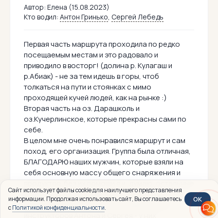
Автор:
Елена (15.08.2023)
Кто водил:
Антон Гринько
,
Сергей Лебедь
Первая часть маршрута проходила по редко
посещаемым местам и это радовало и
приводило в восторг! (долина р. Кулагаш и
р.Абиак) - не за тем идешь в горы, чтоб
толкаться на пути и стоянках с мимо
проходящей кучей людей, как на рынке :)
Вторая часть на оз. Дарашколь и
оз.Кучерлинское, которые прекрасны сами по
себе.
В целом мне очень понравился маршрут и сам
поход, его организация. Группа была отличная,
БЛАГОДАРЮ наших мужчин, которые взяли на
себя основную массу общего снаряжения и
продуктов, без их помощи я и, думаю, остальные
Сайт использует файлы cookie для наилучшего представления
девушки в группе наверное не осилили бы
OK
информации. Продолжая использовать сайт, Вы соглашаетесь
поход. Также отдельно благодарю наших
с
Политикой конфиденциальности
.
инструкторов Антона и Сергея - у них