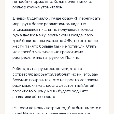
не пройти нормально. Ходить очень много,
рельеф крайне утомителен.
Дневок будет мало. Лучше сразу КП переписать
маршрут в более реалистичном виде. Не
отсиживались ни дня, но получилась только
одна дневка на Кучерлинском. Правда, пару
дней были половинчатые по 4-5ч, но это после
жести, так что больше бы и не потянули. Опять
же спасибо максимально грамотному
распределению нагрузки от Полины.
Ребята, вы нагрузитесь по уши, что-то
сотрется/разобьётся/заболит, но ничего, вам
безумно понравится...это не просто мазохизм
ради мазохизма...просто девственный Алтай
просит свою цену, но вы будете рады что
заплатили её, поверьте...
P.S. Всем до новых встреч! Рад был быть вместе с
вами! Надеюсь и в следующем году мы все