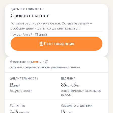
ДАТЫ И СТОИМОСТЬ
Сроков пока нет
Готовим расписание на сезон. Оставьте заявку —
сообщим цену и даты, когда они появятся.
поход · Алтай · 13 дней
Лист ожидания
4/5
СЛОЖНОСТЬ
сложный, средняя сложность, участникам с опытом
ДЛИТЕЛЬНОСТЬ
ДЛИНА
13
85
15
дней
км +
км
Без учета дороги
основная часть + радиальные
выходы
ГРУППА
МОЖНО С ДЕТЬМИ
7–16
16+
человек
лет