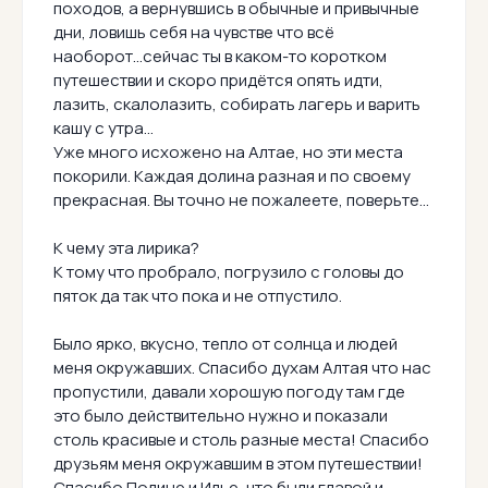
походов, а вернувшись в обычные и привычные
дни, ловишь себя на чувстве что всё
наоборот...сейчас ты в каком-то коротком
путешествии и скоро придётся опять идти,
лазить, скалолазить, собирать лагерь и варить
кашу с утра...
Уже много исхожено на Алтае, но эти места
покорили. Каждая долина разная и по своему
прекрасная. Вы точно не пожалеете, поверьте...
К чему эта лирика?
К тому что пробрало, погрузило с головы до
пяток да так что пока и не отпустило.
Было ярко, вкусно, тепло от солнца и людей
меня окружавших. Спасибо духам Алтая что нас
пропустили, давали хорошую погоду там где
это было действительно нужно и показали
столь красивые и столь разные места! Спасибо
друзьям меня окружавшим в этом путешествии!
Спасибо Полине и Илье, что были главой и