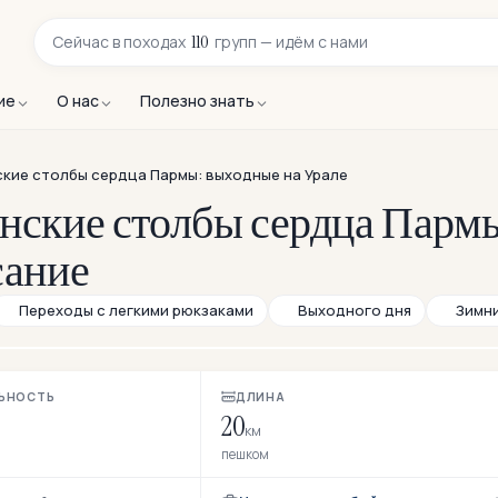
110
Сейчас в
походах
групп — идём с нами
ие
О нас
Полезно знать
ские столбы сердца Пармы: выходные на Урале
нские столбы сердца Парм
сание
Переходы с легкими рюкзаками
Выходного дня
Зимн
ЬНОСТЬ
ДЛИНА
20
км
пешком