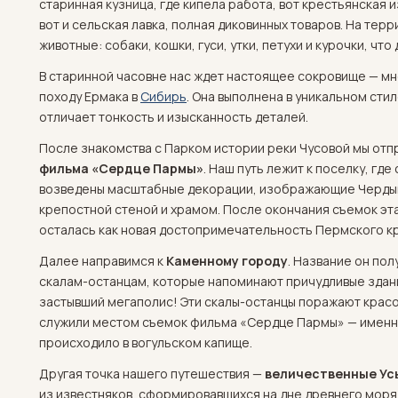
старинная кузница, где кипела работа, вот крестьянская и
вот и сельская лавка, полная диковинных товаров. На тер
животные: собаки, кошки, гуси, утки, петухи и курочки, чт
В старинной часовне нас ждет настоящее сокровище — мн
походу Ермака в
Сибирь
. Она выполнена в уникальном сти
отличает тонкость и изысканность деталей.
После знакомства с Парком истории реки Чусовой мы от
фильма «Сердце Пармы»
. Наш путь лежит к поселку, гд
возведены масштабные декорации, изображающие Чердын
крепостной стеной и храмом. После окончания съемок эт
осталась как новая достопримечательность Пермского кр
Далее направимся к
Каменному городу
. Название он по
скалам-останцам, которые напоминают причудливые здани
застывший мегаполис! Эти скалы-останцы поражают красо
служили местом съемок фильма «Сердце Пармы» — именно
происходило в вогульском капище.
Другая точка нашего путешествия —
величественные Ус
из известняков, сформировавшихся на дне древнего моря