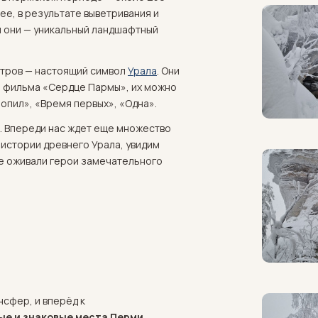
е, в результате выветривания и
я они — уникальный ландшафтный
етров — настоящий символ
Урала
. Они
о фильма «Сердце Пармы», их можно
ропил», «Время первых», «Одна».
а. Впереди нас ждет еще множество
 истории древнего Урала, увидим
де оживали герои замечательного
нсфер, и вперёд к
ые и знаковые места Перми,