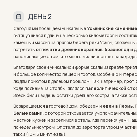
ДЕНЬ 2
Сегодня мы посещаем уникальные
Усьвинские каменные
вытянувшиеся в длину на несколько километров и достига
каменный массив на правом берегу реки Усьвы, сложенны
встретить
отпечатки древних кораллов, брахиопод и 
напоминающие о том, что много миллионов лет назад зде
Благодаря своей уникальной форме скалы издревле прив
и большое количество пещер и гротов. Особенно интерес
людям приютом в далёком прошлом. Так, например,
грот
ходе подъёма на Столбы, являлся
палеолитической сто
Здесь были найдены остатки древнего костра, а также ост
Возвращаемся в гостевой дом, обедаем и
едем в Пермь.
П
Белые камни,
с которой открывается умопомрачительный 
местной кухней и заселимся в отель, где переночуем. На
понедельник утром. От отеля до аэропорта утром участн
такси (10–15 минут езды).