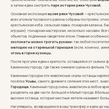
а затем едем смотреть
парк истории реки Чусовой.
Основная экспозиция
музея реки Чусовой
— крестьянский 
всех уголков Чусовского района собраны постройки, отно
крестьянская изба, сельская лавка, пожарная каланча, б
игрушки), гончарная мастерская, несколько часовен. Все
объектов, подлинные свидетели эпохи. Главная особенност
экспонаты можно трогать руками:
так любой посетите
мелодию на старенькой гармошке
(если, конечно, умее
огонь в горне кузницы.
После прогулки едем к крепости, оставшейся от съёмок 
Каменному городу, где также снимали сцены из фильма. П
Каменным городом эти живописные скалы-останцы нарекл
посёлка
Усьвы,
самого древнего селения этих мест, знаю
Городище.
Каменный город очень живописен в любое вре
разделить на две части: Большой и Малый города. В Боль
высоких останца, которые местные жители называют Бол
Нагулявшись, возвращаемся в наш трансфер и едем до на