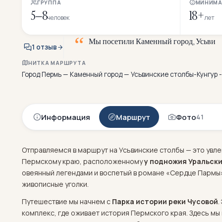
ГРУППА
МИНИМА
5–8
18+
человек
лет
М
ы
п
о
с
е
т
и
л
и
К
а
м
е
н
н
ы
й
г
о
р
о
д
,
У
с
ь
в
и
н
1 отзыв
НИТКА МАРШРУТА
Город Пермь — Каменный город — Усьвинские столбы-Кунгур 
Информация
Маршрут
Фото
41
Отправляемся в маршрут на Усьвинские столбы — это увл
Пермскому краю, расположенному
у подножия Уральски
овеянный легендами и воспетый в романе «Сердце Пармы»
живописные уголки.
Путешествие мы начнем с
Парка истории реки Чусовой
.
комплекс, где оживает история Пермского края. Здесь мы