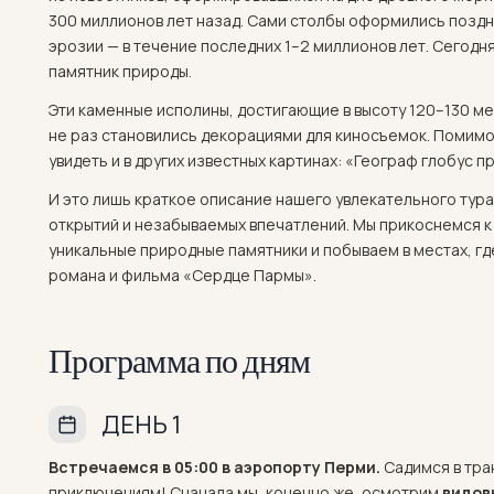
300 миллионов лет назад. Сами столбы оформились поздне
эрозии — в течение последних 1–2 миллионов лет. Сегодн
памятник природы.
Эти каменные исполины, достигающие в высоту 120–130 м
не раз становились декорациями для киносъемок. Помим
увидеть и в других известных картинах: «Географ глобус п
И это лишь краткое описание нашего увлекательного тур
открытий и незабываемых впечатлений. Мы прикоснемся к
уникальные природные памятники и побываем в местах, г
романа и фильма «Сердце Пармы».
Программа по дням
ДЕНЬ 1
Встречаемся в 05:00 в аэропорту Перми.
Садимся в тра
приключениям! Сначала мы, конечно же, осмотрим
видов