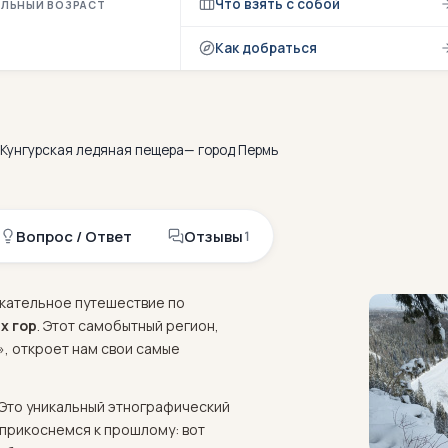
Что взять с собой
ЛЬНЫЙ ВОЗРАСТ
Как добраться
с
к
и
е
с
т
о
л
б
ы
,
К
-Кунгурская ледяная пещера— город Пермь
Вопрос / Ответ
Отзывы
1
екательное путешествие по
х гор
. Этот самобытный регион,
, откроет нам свои самые
 Это уникальный этнографический
 прикоснемся к прошлому: вот