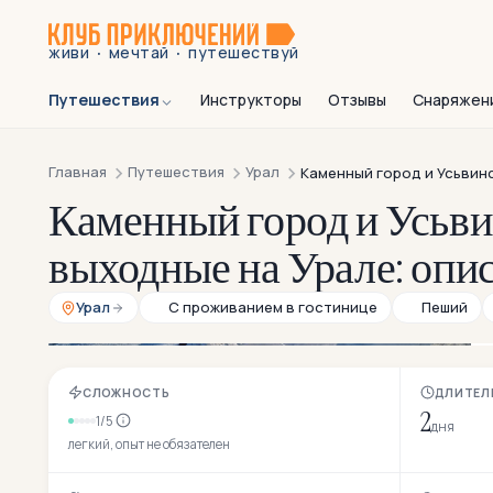
·
·
живи
мечтай
путешествуй
Путешествия
Инструкторы
Отзывы
Снаряжен
Главная
Путешествия
Урал
Каменный город и Усьвин
Каменный город и Усьви
выходные на Урале: опи
Урал
С проживанием в гостинице
Пеший
СЛОЖНОСТЬ
ДЛИТЕЛ
2
1/5
дня
легкий, опыт не обязателен