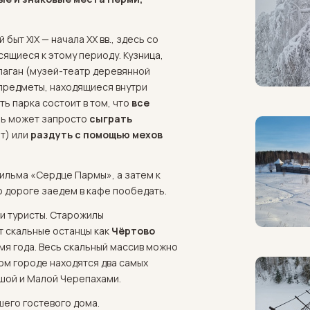
быт XIX — начала XX вв., здесь со
сящиеся к этому периоду. Кузница,
алаган (музей-театр деревянной
 предметы, находящиеся внутри
ь парка состоит в том, что
все
ль может запросто
сыграть
т) или
раздуть с помощью мехов
фильма «Сердце Пармы», а затем к
о дороге заедем в кафе пообедать.
и туристы. Старожилы
т скальные останцы как
Чёртово
мя года. Весь скальный массив можно
шом городе находятся два самых
ьшой и Малой Черепахами.
шего гостевого дома.