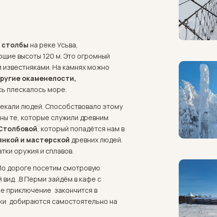
 столбы
на реке Усьва,
ющие высоты 120 м. Это огромный
й известняками. На камнях можно
другие окаменелости,
сь плескалось море.
лекали людей. Способствовало этому
ны те, которые служили древним
 Столбовой
, который попадётся нам в
янкой и мастерской
древних людей.
атки оружия и сплавов.
о дороге посетим смотровую
вид. .В Перми зайдём в кафе с
ше приключение закончится в
ики добираются самостоятельно на