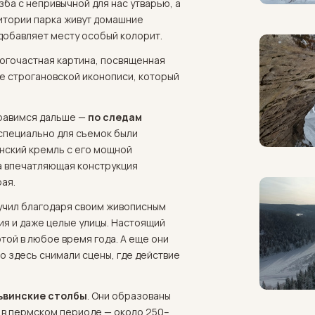
зба с непривычной для нас утварью, а
ритории парка живут домашние
о добавляет месту особый колорит.
огочастная картина, посвященная
ле строгановской иконописи, который
правимся дальше —
по следам
е специально для съемок были
ский кремль с его мощной
а впечатляющая конструкция
ая.
лучил благодаря своим живописным
я и даже целые улицы. Настоящий
той в любое время года. А еще они
 здесь снимали сцены, где действие
ьвинские столбы
. Они образованы
 в пермском периоде — около 250–