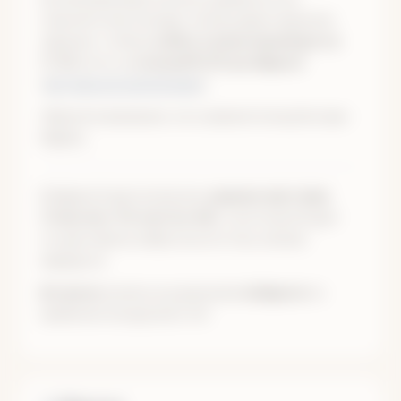
самолете или поездах. Необходимо приехать
заранее, чтобы в
субботу в Екатеринбурге в
17:53
сесть на
поезд №127Е до Ивделя
(
актуальное расписание
)
Обратите внимание, есть прямой поезд Москва -
Ивдель.
В Ивделе будет встречать
машина-вахтовка
(Типа Зил-131 или Газ-66)
, на которой будет
осуществлена заброска на точку начала
маршрута.
Встреча
группы на жд вокзале
в Ивделе
по
прибытии поезда (в 02:45)