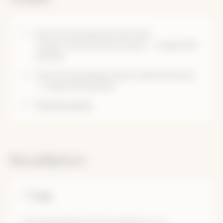
при использовании своих лыж
(туристические или аутдор) — скидка 500
рублей
при использовании своих саней-волокуш
— скидка 500 рублей
Другие скидки
Как добраться
Туда
До Екатеринбурга можно добраться на