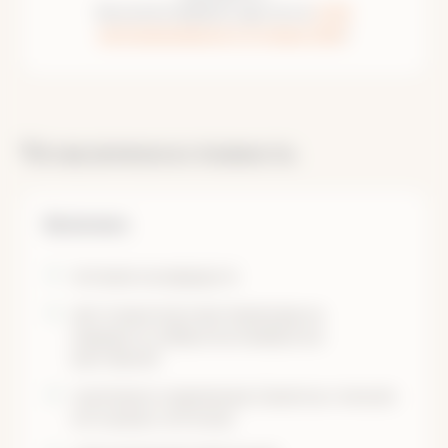
Вы можете выбрать другую из
2 381
запланированного путешествия
!
Что включено в стоимость
Включено
питание на маршруте
автотранспортные переезды на
маршруте (заброска и выброска
вахтовкой)
групповое снаряжение (палатка с печкой,
костровое, аптечка)