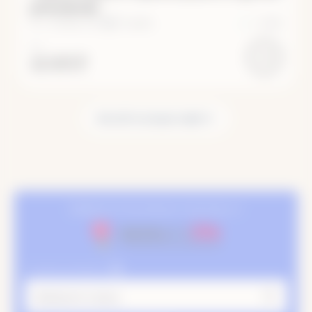
рюкзаков)
16 – 20 августа
·
5 дней
+3
1/5
ОТ
41 600 ₽
Все 20 путешествий