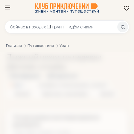
·
·
живи
мечтай
путешествуй
8 800 200-70-23
111
Сейчас в
походах
групп — идём с нами
Главная
Путешествия
Урал
Лыжный поход на перевал
Дятлова: отзывы
В избранное
Поделиться
Урал
Ночёвки в тёплом шатре с печкой
Лыжный
Переходы с рюкзаками
Зимний
Эта программа в настоящее время не
проводится.
поход · Урал · 8 дней / 7 ночей