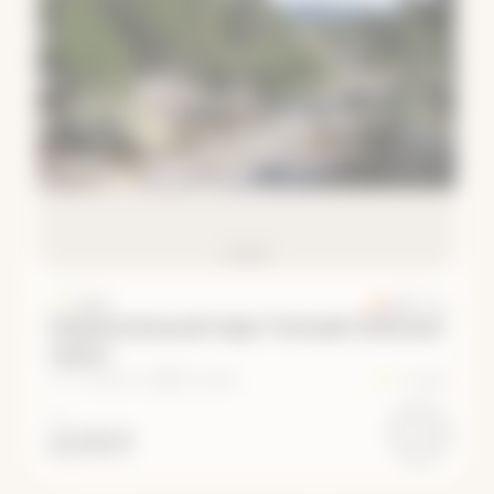
Урал
4.97
· 213
Национальный парк Таганай (Южный
Урал)
14 – 21 августа
·
8 дней
+2
2/5
ОТ
41 100 ₽