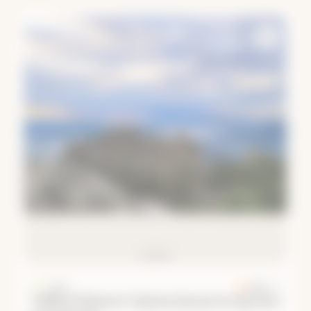
Урал
4.86
· 22
Тайны Южного Урала (мультитур без