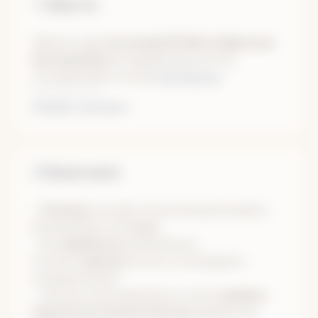
Обратно
Обратно едем
на поезде №128Е из Ивделя до
Екатеринбурга
отправлением в 22:19 в
последний день похода (
актуальное
расписание
)
Показать целиком
Примечания
•
Разница
в часовых поясах между Москвой и
Екатеринбургом
+2 часа
.
• Все
авиабилеты
обязательно
покупать
заранее
(после согласования с
координатором).
• Просим очень внимательно читать
правила
перелётов и провоза багажа
в выбранной