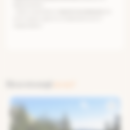
авиакомпании.
• Билет лучше брать
с прилетом накануне
(из-
за погодных и других условий рейсы могут
задерживать).
Но и это ещё
не всё