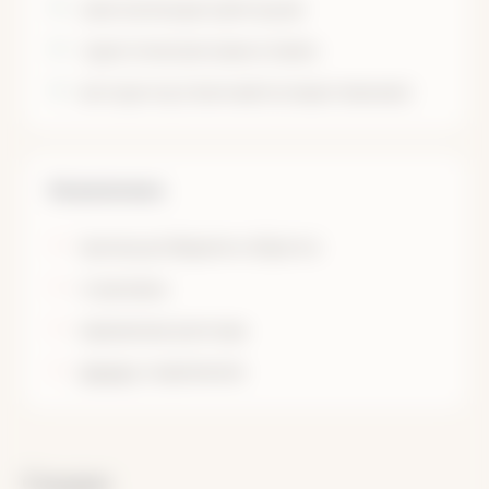
сани-волокуши (для груза)
туристические лыжи и палки
инструктор (опытный путешественник)
Не включено
проезд до Ивделя и обратно
страховка
карманные расходы
прокат
снаряжения
Скидки