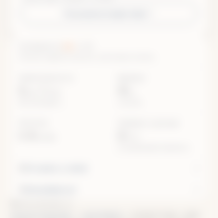
Похожие путешествия
4/5
СЛОЖНОСТЬ
сложный, средняя сложность, участникам с опытом
ДЛИТЕЛЬНОСТЬ
ДЛИНА
8
7
60
дней /
ночей
км
Без учета дороги
на лыжах
ГРУППА
МОЖНО С ДЕТЬМИ
6–15
16+
человек
лет
в сопровождении взрослых
Что взять с собой
Как добраться
НИТКА МАРШРУТА
Город Екатеринбург
—
город Ивдель
— посёлок Ушма — река