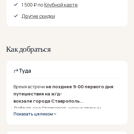
1 500 ₽
по
Клубной карте
Другие скидки
Как добраться
Туда
Время встречи
не позднее 9:00 первого дня
путешествия на ж/д-
вокзале города Ставрополь.
Добраться в Ставрополь можно прямым
Показать целиком
авиарейсом либо поездом из Москвы или Санкт-
Петербурга. Ещё один вариант - приехать
автомобилем.