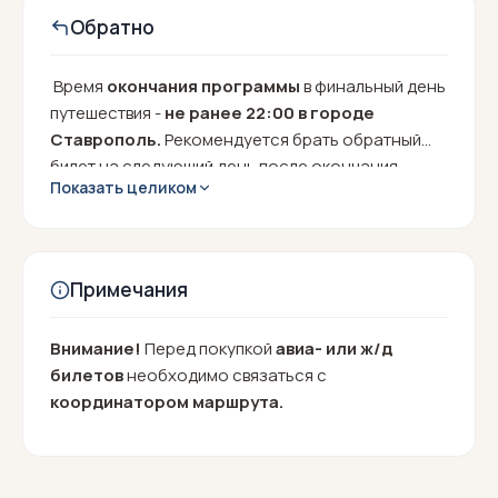
Обратно
Время
окончания программы
в финальный день
путешествия -
не ранее 22:00 в городе
Ставрополь.
Рекомендуется брать обратный
билет на следующий день после окончания
Показать целиком
путешествия.
Примечания
Внимание!
Перед покупкой
авиа- или ж/д
билетов
необходимо связаться с
координатором маршрута.