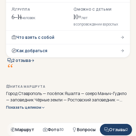
ГРУППА
МОЖНО С ДЕТЬМИ
6–14
10+
человек
лет
в сопровождении взрослых
Что взять с собой
Как добраться
2 отзыва
У
к
о
р
д
о
н
а
Р
о
с
т
о
НИТКА МАРШРУТА
Город Ставрополь — посёлок Яшалта — озеро Маныч-Гудило
— заповедник Чёрные земли — Ростовский заповедник —
город Элиста — город Ставрополь
Показать целиком
я
Маршрут
Фото
Вопросы
Отзывы
30
2