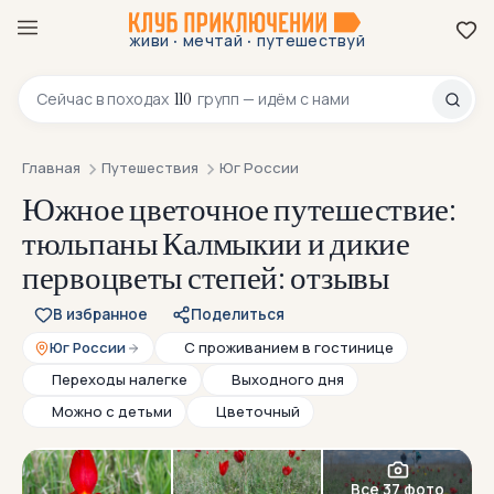
·
·
живи
мечтай
путешествуй
8 800 200-70-23
110
Сейчас в
походах
групп — идём с нами
Главная
Путешествия
Юг России
Южное цветочное путешествие:
тюльпаны Калмыкии и дикие
первоцветы степей: отзывы
В избранное
Поделиться
Юг России
С проживанием в гостинице
Переходы налегке
Выходного дня
Можно с детьми
Цветочный
Все 37 фото