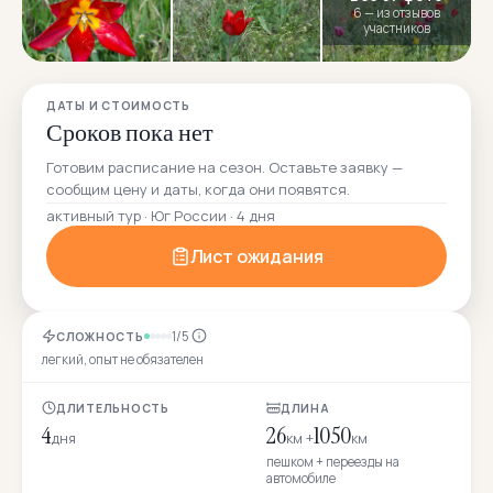
6 — из отзывов
участников
ДАТЫ И СТОИМОСТЬ
Сроков пока нет
Готовим расписание на сезон. Оставьте заявку —
сообщим цену и даты, когда они появятся.
активный тур · Юг России · 4 дня
Лист ожидания
1/5
СЛОЖНОСТЬ
легкий, опыт не обязателен
ДЛИТЕЛЬНОСТЬ
ДЛИНА
4
26
1050
дня
км +
км
пешком + переезды на
автомобиле