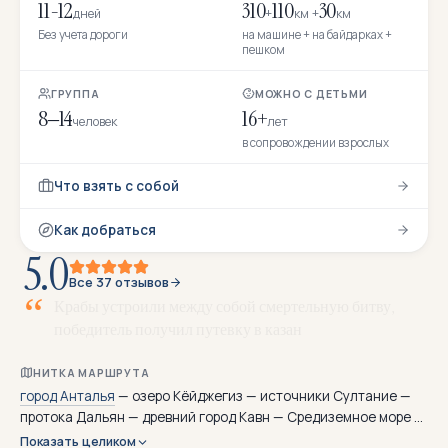
11-12
310
110
30
дней
+
км +
км
Без учета дороги
на машине + на байдарках +
пешком
ГРУППА
МОЖНО С ДЕТЬМИ
8–14
16+
человек
лет
в сопровождении взрослых
Что взять с собой
Как добраться
5.0
Все 37 отзывов
Л
и
к
и
й
с
к
и
е
г
р
НИТКА МАРШРУТА
город Анталья
— озеро Кёйджегиз — источники Султание —
протока Дальян — древний город Кавн — Средиземное море —
пляж Изтузу — пляж Саригерме — пляж Дальан — залив Гёчек
Показать целиком