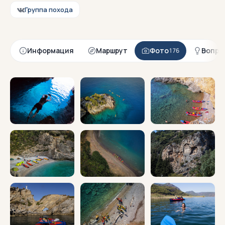
— город Анталья
Группа похода
Информация
Маршрут
Фото
Вопро
176