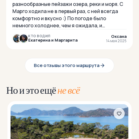
разнообразные пейзажи озера, реки и моря. С
Марго ходила не в первый раз, с ней всегда
комфортно и вкусно :) По погоде было
немного холоднее, чем я ожидала, и
дождливо. Но одежды из списка к походу
Оксана
КТО ВОДИЛ
вполне хватил...
Екатерина и Маргарита
14 мая 2025
Все отзывы этого маршрута
Но и это ещё
не всё