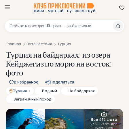
·
·
живи
мечтай
путешествуй
8 800 200-70-23
110
Сейчас в
походах
групп — идём с нами
Главная
Путешествия
Турция
Турция на байдарках: из озера
Кейджегиз по морю на восток:
фото
В избранное
Поделиться
Турция
Водный
На байдарках
Заграничный поход
Все 413 фото
236 — из отзывов
участников