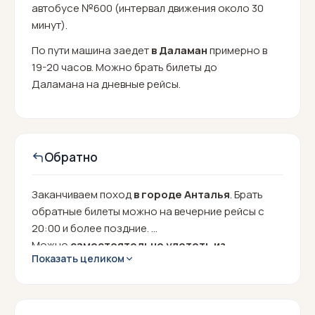
автобусе №600 (интервал движения около 30
минут).
По пути машина заедет
в Даламан
примерно в
19-20 часов. Можно брать билеты до
Даламана на дневные рейсы.
Обратно
Заканчиваем поход
в городе Анталья
. Брать
обратные билеты можно на вечерние рейсы с
20:00 и более поздние.
Можно
самостоятельно улететь из
Показать целиком
аэропорта Даламан
в последний день похода
вечерними рейсами. Такси из Фетхие где мы
заканчиваем наш маршрут стоит примерно 30-50
долларов.