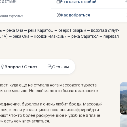
Что взять с собой
С ДЕТЬМИ
Как добраться
дении взрослых
уль — река Она — река Каратош — озеро Позарым — водопад Уллуг-
, 1А) — река Она — кордон «Максим» — река Сараткол — перевал
Вопрос / Ответ
Отзывы
ест, куда еще не ступала нога массового туриста.
я все меньше. Но ещё мало кто бывал в заказнике
 уединение, бурелом и очень любит броды. Массовый
ался, и если у сплавщиков, поклонников фрирайда и
рают что-то более раскрученное и удобное в плане
е» есть чем впечатлиться.