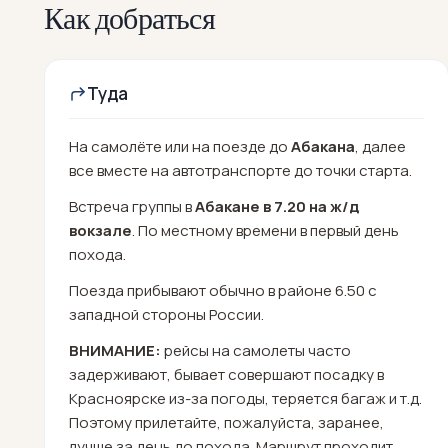
Как добраться
Туда
На самолёте или на поезде до
Абакана
, далее
все вместе на автотранспорте до точки старта.
Встреча группы в
Абакане
в 7.20 на ж/д
вокзале
. По местному времени в первый день
похода.
Поезда прибывают обычно в районе 6.50 с
западной стороны России.
ВНИМАНИЕ:
рейсы на самолеты часто
задерживают, бывает совершают посадку в
Красноярске из-за погоды, теряется багаж и т.д.
Поэтому прилетайте, пожалуйста, заранее,
лучше за день до похода. Маршрут проходит