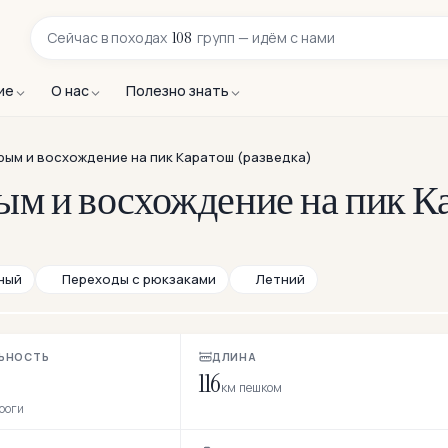
108
Сейчас в
походах
групп — идём с нами
ие
О нас
Полезно знать
рым и восхождение на пик Каратош (разведка)
ым и восхождение на пик 
ный
Переходы с рюкзаками
Летний
ЬНОСТЬ
ДЛИНА
116
км пешком
ороги