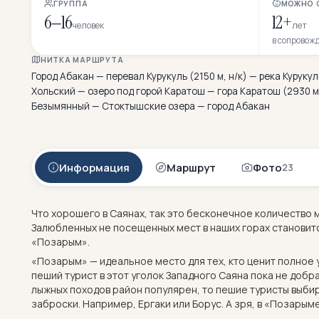
ГРУППА
МОЖНО 
6–16
12+
человек
лет
в сопровож
НИТКА МАРШРУТА
Город Абакан — перевал Курукуль (2150 м, н/к) — река Курук
Хольский — озеро под горой Каратош — гора Каратош (2930 м
Безымянный — Стоктышские озера — город Абакан
Информация
Маршрут
Фото
23
Что хорошего в Саянах, так это бесконечное количество м
Залюбленных не посещенных мест в наших горах становитс
«Позарым».
«Позарым» — идеальное место для тех, кто ценит полное
пеший турист в этот уголок Западного Саяна пока не добр
лыжных походов район популярен, то пешие туристы выби
заброски. Например, Ергаки или Борус. А зря, в «Позарым