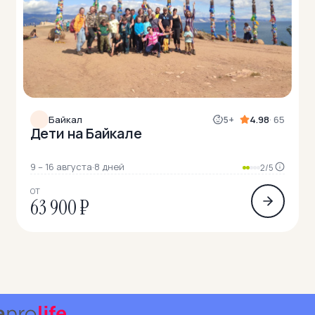
Байкал
5+
4.98
· 65
Дети на Байкале
9 – 16 августа
·
8 дней
2/5
ОТ
63 900 ₽