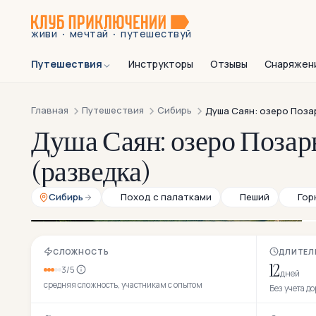
·
·
живи
мечтай
путешествуй
Путешествия
Инструкторы
Отзывы
Снаряжен
Главная
Путешествия
Сибирь
Душа Саян: озеро Поза
Душа Саян: озеро Позар
(разведка)
Сибирь
Поход с палатками
Пеший
Гор
СЛОЖНОСТЬ
ДЛИТЕЛ
12
3/5
дней
средняя сложность, участникам с опытом
Без учета д