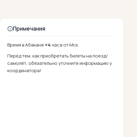
Примечания
Время в Абакане
+4
часа от Мск.
Перед тем, как приобретать билеты на поезд/
самолёт, обязательно уточните информацию у
координатора!