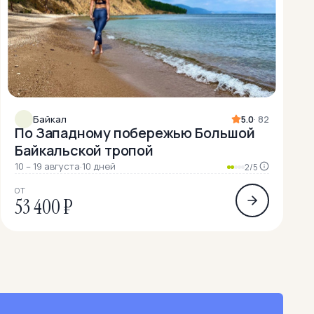
Байкал
5.0
· 82
По Западному побережью Большой
Байкальской тропой
10 – 19 августа
·
10 дней
2/5
ОТ
53 400 ₽