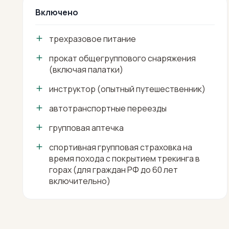
Включено
трехразовое питание
прокат общегруппового снаряжения
(включая палатки)
инструктор (опытный путешественник)
автотранспортные переезды
групповая аптечка
спортивная групповая страховка на
время похода с покрытием трекинга в
горах (для граждан РФ до 60 лет
включительно)