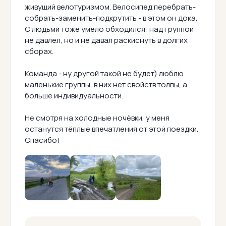
живущий велотуризмом. Велосипед перебрать-
собрать-заменить-подкрутить - в этом он дока.
С людьми тоже умело обходился: над группой
не давлел, но и не давал раскиснуть в долгих
сборах.
Команда - ну другой такой не будет) люблю
маленькие группы, в них нет свойств толпы, а
больше индивидуальности.
Не смотря на холодные ночёвки, у меня
останутся тёплые впечатления от этой поездки.
Спасибо!