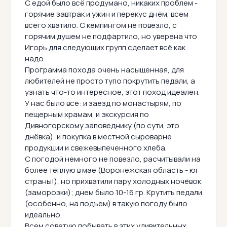
С едой было всё продумано, никаких проблем -
горячие завтрак и ужин и перекус днём, всем
всего хватило. С кемпингом не повезло, с
горячим душем не подфартило, но уверена что
Игорь для следующих групп сделает всё как
надо.
Программа похода очень насыщенная, для
любителей не просто тупо покрутить педали, а
узнать что-то интересное, этот поход идеален.
У нас было всё: и заезд по монастырям, по
пещерным храмам, и экскурсия по
Дивногорскому заповеднику (по сути, это
днёвка), и покупка в местной сыроварне
продукции и свежевыпеченного хлеба.
С погодой немного не повезло, расчитывали на
более тёплую в мае (Воронежская область - юг
страны!), но прихватили пару холодных ночёвок
(заморозки); днем было 10-16 гр. Крутить педали
(особенно, на подъем) в такую погоду было
идеально.
Всем советую побывать в этих удивительных