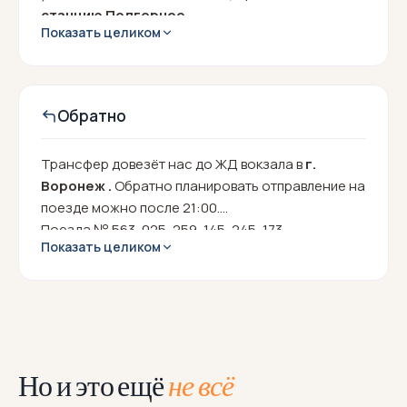
станцию Подгорное.
Показать целиком
Рекомендованные поезда:
№033 Москва-Павелецкая 21:15 - Подгорное
11:44
№217 Москва-Павелецкая 21:50 - Подгорное
Обратно
12:08
Трансфер довезёт нас до ЖД вокзала в
г.
Воронеж .
Обратно планировать отправление на
поезде можно после 21:00.
Поезда № 563, 025, 259, 145, 245, 173.
Показать целиком
Но и это ещё
не всё