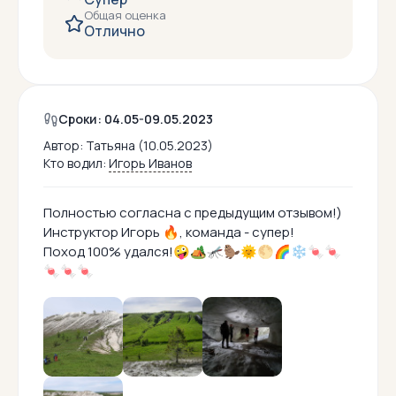
Общая оценка
Отлично
Сроки: 04.05-09.05.2023
Автор:
Татьяна (10.05.2023)
Кто водил:
Игорь Иванов
Полностью согласна с предыдущим отзывом!)
Инструктор Игорь 🔥, команда - супер!
Поход 100% удался!🤪🏕🦟🦫🌞🌕🌈❄️🍬🍬
🍬🍬🍬