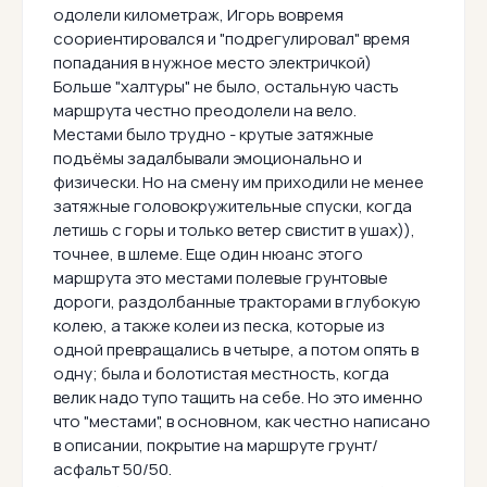
одолели километраж, Игорь вовремя
соориентировался и "подрегулировал" время
попадания в нужное место электричкой)
Больше "халтуры" не было, остальную часть
маршрута честно преодолели на вело.
Местами было трудно - крутые затяжные
подъёмы задалбывали эмоционально и
физически. Но на смену им приходили не менее
затяжные головокружительные спуски, когда
летишь с горы и только ветер свистит в ушах)),
точнее, в шлеме. Еще один нюанс этого
маршрута это местами полевые грунтовые
дороги, раздолбанные тракторами в глубокую
колею, а также колеи из песка, которые из
одной превращались в четыре, а потом опять в
одну; была и болотистая местность, когда
велик надо тупо тащить на себе. Но это именно
что "местами", в основном, как честно написано
в описании, покрытие на маршруте грунт/
асфальт 50/50.