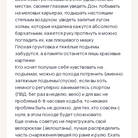
местах, своими глазами увидеть Дон, побывать
на меловых карьерах, подышать настоящим
степным воздухом, увидеть залитые лугом
холмы, которые издалека кажутся абсолютно
бархатными, кажется руку протянуть и можно
погладить их, как плюшевого мишку
Плохая грунтовка и тяжёлые подъемы
забудутся, а в памяти останется лишь красивые
картинки
Кто хочет получше себя чувствовать на
подъемах, можно до похода потренить (именно
затяжные подъемы/спуски); если вы хоть
немного регулярно занимаетесь спортом
(ПВД, бег раз в неделю, вело) и для вас не
проблема 6-8 часовая ходьба, то никаких
проблем быть не должно; для тех, кто совсем с
нуля, в этом походе будет сложновато.
Еще очень советую не перегружать свой
велорюкзак ( велоштаны), лучше распределить
часть снаряжения/вещей по раме и рулю. Ехать