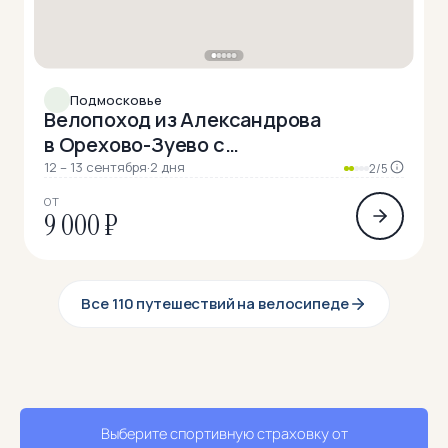
Подмосковье
Велопоход из Александрова
в Орехово-Зуево с
автосопровождением
12 – 13 сентября
·
2 дня
2/5
ОТ
9 000 ₽
Все 110 путешествий на велосипеде