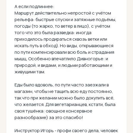
А если подлиннее:
Маршрут действительно непростой с учётом
рельефа: быстрые спуски и затяжные подъёмы,
погоды (то жарко, то ветер в лицо), с учётом
того что это была разведка: иногда
приходилось продираться сквозь ветки или
искать путь в обход). Но виды, открывающиеся
по пути компенсировали всю боль и страдания
мышц. Особенно впечатлило Дивногорье: и
природой, и видами, и людьми работающими и
живущими там.
Еды было вдоволь, по пути часто заезжали в
магазин, чтобы не тащить всю еду постоянно,
так что при желании можно было докупить всё,
что желается. Для вегетарианцев, кстати, была
своя тушёнка: овощное консервное
разнообразие) за это спасибо!
Инструктор Игорь - профи своего дела, человек