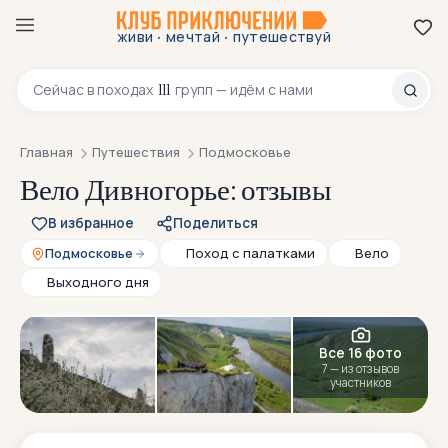
·
·
живи
мечтай
путешествуй
8 800 200-70-23
111
Сейчас в
походах
групп — идём с нами
Главная
Путешествия
Подмосковье
Вело Дивногорье: отзывы
В избранное
Поделиться
Подмосковье
Поход с палатками
Вело
Выходного дня
Все 16 фото
7 — из отзывов
участников