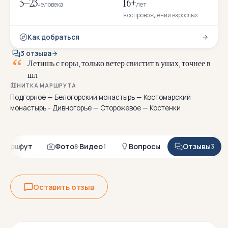
5–23
16+
человека
лет
в сопровождении взрослых
Как добраться
3 отзыва
Л
е
т
и
ш
ь
с
г
о
р
ы
,
т
о
л
ь
к
о
в
е
т
е
р
с
в
и
с
т
и
т
в
у
ш
а
х
,
т
о
ч
н
е
е
в
ш
л
е
м
е
НИТКА МАРШРУТА
Подгорное — Белогорский монастырь — Костомарский
монастырь - Дивногорье — Сторожевое — Костенки
Маршрут
Фото
·
Видео
Вопросы
Отзывы
8
1
3
Оставить отзыв