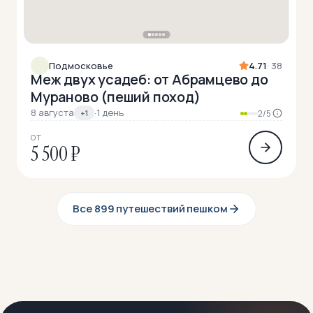
Подмосковье
4.71
· 38
Меж двух усадеб: от Абрамцево до
Мураново (пеший поход)
8 августа
·
1 день
+1
2/5
ОТ
5 500 ₽
Все 899 путешествий пешком