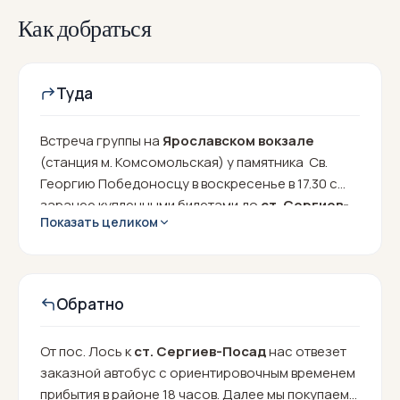
Как добраться
Туда
Встреча группы на
Ярославском вокзале
(станция м. Комсомольская) у памятника Св.
Георгию Победоносцу в воскресенье в 17.30 с
заранее купленными билетами до
ст. Сергиев-
Показать целиком
Посад.
Электричка (Москва - Александров)
отправляется в 18.03 и прибывает в 19.34
Обратно
От пос. Лось к
ст. Сергиев-Посад
нас отвезет
заказной автобус с ориентировочным временем
прибытия в районе 18 часов. Далее мы покупаем