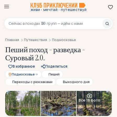
·
·
живи
мечтай
путешествуй
8 800 200-70-23
110
Сейчас в
походах
групп — идём с нами
Главная
Путешествия
Подмосковье
Пеший поход - разведка -
Суровый 2.0.
В избранное
Поделиться
Подмосковье
Пеший
Переходы с рюкзаками
Выходного дня
Все 18 фото