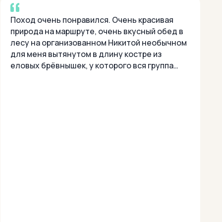
Поход очень понравился. Очень красивая
природа на маршруте, очень вкусный обед в
лесу на организованном Никитой необычном
для меня вытянутом в длину костре из
еловых брёвнышек, у которого вся группа
смогла очень удобно разместиться. И в
завершение по...