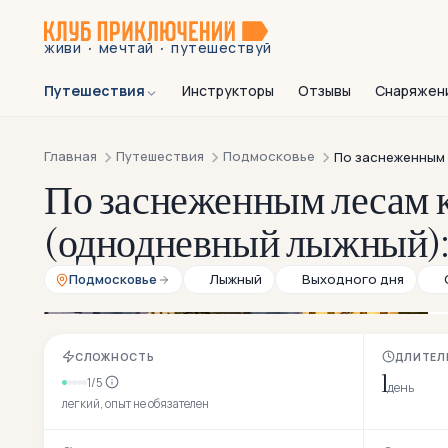
·
·
живи
мечтай
путешествуй
Путешествия
Инструкторы
Отзывы
Снаряжен
Главная
Путешествия
Подмосковье
По заснеженным
По заснеженным лесам к
(однодневный лыжный):
Подмосковье
Лыжный
Выходного дня
СЛОЖНОСТЬ
ДЛИТЕЛ
1
1/5
день
легкий, опыт не обязателен