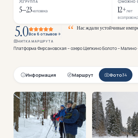
ГРУППА
МОЖНО 
5–23
12+
человека
лет
в сопровож
5.0
Н
а
с
ж
д
а
л
и
у
с
т
о
й
ч
и
в
ы
е
и
м
п
р
Все 6 отзывов
д
р
у
г
у
ю
с
т
НИТКА МАРШРУТА
Платформа Фирсановская – озеро Щепкино Болото – Малино 
Информация
Маршрут
Фото
34