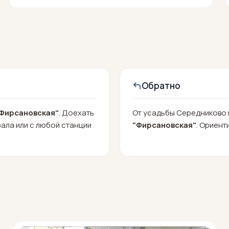
Обратно
Фирсановская"
. Доехать
От усадьбы Середниково 
ала или с любой станции
"Фирсановская"
. Ориент