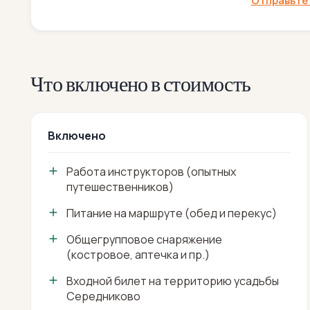
Отправьте 
Что включено в стоимость
Включено
Работа инструкторов (опытных
путешественников)
Питание на маршруте (обед и перекус)
Общегрупповое снаряжение
(костровое, аптечка и пр.)
Входной билет на территорию усадьбы
Середниково