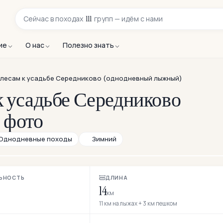
111
Сейчас в
походах
групп — идём с нами
ие
О нас
Полезно знать
 лесам к усадьбе Середниково (однодневный лыжный)
 усадьбе Середниково
 фото
Однодневные походы
Зимний
ЬНОСТЬ
ДЛИНА
14
км
11 км на лыжах + 3 км пешком