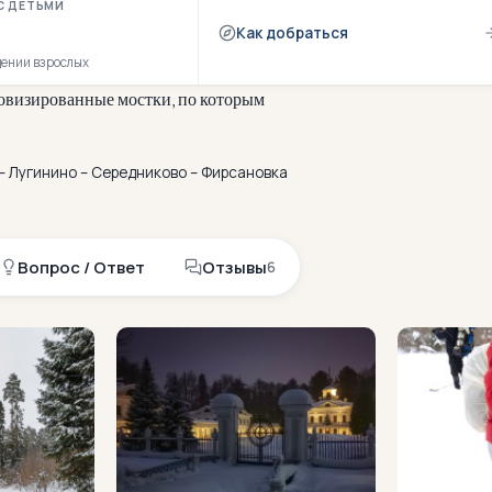
С ДЕТЬМИ
Как добраться
дении взрослых
о
в
и
з
и
р
о
в
а
н
н
ы
е
м
о
с
т
к
и
,
п
о
к
о
т
о
р
ы
м
в
с
е
б
е
з
п
р
о
б
л
е
м
п
е
р
е
ш
л
и
н
а
– Лугинино – Середниково – Фирсановка
Вопрос / Ответ
Отзывы
6