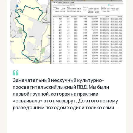
Замечательный нескучный культурно-
просветительский лыжный ПВД. Мы были
первой группой, которая на практике
«осваивала» этот маршрут. До этого по нему
разведочным походом ходили только сами
инструктора Ульяна Фандикова и Никита
Кириченко. Группа у на...