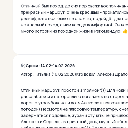
Отличный был поход, до сих пор свежи воспоминани
прекрасный маршрут, очень красивый - прокатились
рельеф, кататься было не сложно, подойдёт для но
не в первый поход, с ним всегда комфортно!! Он вс
много историй из походной жизни! Рекомендую! 👍
Сроки: 14.02-14.02.2026
Автор:
Татьяна (16.02.2026)
Кто водил:
Алексей Драпо
Отличный маршрут, простой и "прямой"))) Для нов
расслабиться и неторопливо поглазеть по сторонам
хорошо утрамбована, и хотя Алексею и приходилось
погодой) Несмотря на плюсовую температуру, снег
задержаться подольше, зубами стучать не пришло
Алексею и Сергею, за приятный день, вкусный обе
небольшую и веселую команду))) До новых встреч