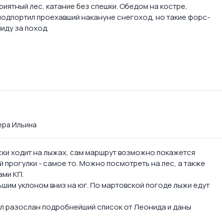
иятный лес, катание без спешки. Обедом на костре,
 подпортил проехавший накануне снегоход, но такие форс-
иду за поход.
Вера Ильина
ески ходит на лыжах, сам маршрут возможно покажется
 прогулки - самое то. Можно посмотреть на лес, а также
ами КП.
шим уклоном вниз на юг. По мартовской погоде лыжи едут
л разослан подробнейший список от Леонида и даны