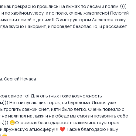
я как прекрасно прошлись на лыжах по лесам и полям!!)))
 и по хвойному лесу, и по полю, очень живописно! Пологий
вичков и семей с детьми!! С инструктором Алексеем хожу
егда вкусно накормит, и проведет безопасно, и расскажет
в
, Сергей Нечаев
ичков самое то! Для опытных тоже возможность
))) Нет ни пугающих горок, ни бурелома. Лыжня уже
 тропить свежий снег, идти было легко. Очень повезло с
 не налипал на лыжи и на обеде мы смогли позволить себе
сь))) 😁Огромная благодарность нашим инструкторам,
д и дружескую атмосферу!!! ❤️ Также благодарю нашу
ь!👋