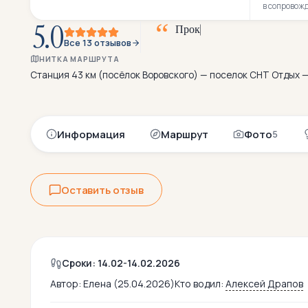
в сопровож
5.0
П
р
о
к
а
т
и
л
и
с
ь
и
п
о
х
в
о
й
н
Все 13 отзывов
НИТКА МАРШРУТА
Станция 43 км (посёлок Воровского) — поселок СНТ Отдых 
Информация
Маршрут
Фото
5
Оставить отзыв
Сроки: 14.02-14.02.2026
Автор:
Елена (25.04.2026)
Кто водил:
Алексей Драпов