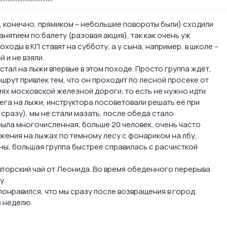
 конечно, прямиком – небольшие повороты были) сходили
анятием по балету (разовая акция), так как очень уж
ходы в КП ставят на субботу, а у сына, например, в школе –
 и не взяли.
встал на лыжи впервые в этом походе. Просто группа ждёт,
шрут привлек тем, что он проходит по лесной просеке от
ях московской железной дороги, то есть не нужно идти
ега на лыжи, инструктора посоветовали решать её при
разу), мы не стали мазать, после обеда стало
была многочисленная, больше 20 человек, очень часто
жения на лыжах по темному лесу с фонариком на лбу,
ны, большая группа быстрее справилась с расчисткой
авторский чай от Леонида. Во время обеденного перерыва
у.
 понравился, что мы сразу после возвращения в город
з неделю.