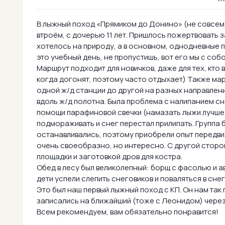
В лыжный поход «Прямиком до Донино» (не совсем,
втроём, с дочерью 11 лет. Пришлось пожертвовать з
хотелось на природу, а в основном, однодневные по
это учебный день, не пропустишь, вот его мы с собой
Маршрут подходит для новичков, даже для тех, кто 
когда догонят, поэтому часто отдыхает) Также мар
одной ж/д станции до другой на разных направлени
вдоль ж/д полотна. Была проблема с налипанием сн
помощи парафиновой свечки (намазать лыжи лучше с
подмораживать и снег перестал прилипать. Группа 
останавливались, поэтому приобрели опыт передви
очень своеобразно, но интересно. С другой сторо
площадки и заготовкой дров для костра.
Обед в лесу был великолепный: борщ с фасолью и 
дети успели слепить снеговиков и поваляться в снег
Это был наш первый лыжный поход с КП. Он нам так
записались на ближайший (тоже с Леонидом) чере
Всем рекомендуем, вам обязательно понравится!