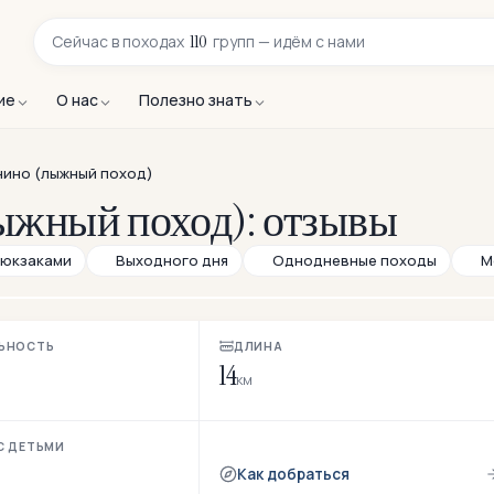
110
Сейчас в
походах
групп — идём с нами
ие
О нас
Полезно знать
нино (лыжный поход)
ыжный поход): отзывы
рюкзаками
Выходного дня
Однодневные походы
М
из отзыва
из
ЬНОСТЬ
ДЛИНА
14
км
С ДЕТЬМИ
Как добраться