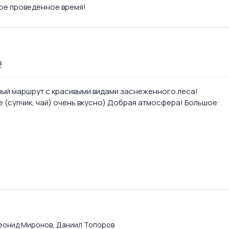
ое проведенное время!
в
ый маршрут с красивыми видами заснеженного леса!
е (супчик, чай) очень вкусно) Добрая атмосфера! Большое
еонид Миронов
, Даниил Топоров