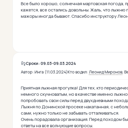
Все было хорошо, солнечная мартовская погода, пр
кажется, все остались довольны. Жаль, что лыжню
мажоры иногда бывают. Спасибо инструктору Леон
Сроки: 09.03-09.03.2024
Автор:
Инга (11.03.2024)
Кто водил:
Леонид Миронов
, 
Приятная лыжная прогулка! Для тех, кто периодич
немного скучноватым, но в качестве именно лыжной
попробовать свои силы перед двухдневными поход
Лыжня по Донинской просеке накатанная, с неболь
сами, нужно только не забывать отталкиваться.
Очень порадовала организация. Перед походом бы
ответы на все волнующие вопросы.