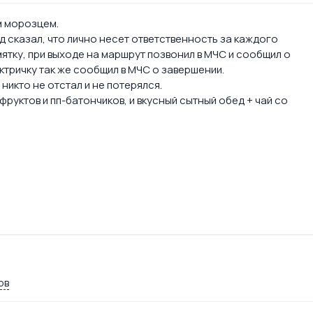
м морозцем.
 сказал, что лично несет ответственность за каждого
ятку, при выходе на маршрут позвонил в МЧС и сообщил о
ектричку так же сообщил в МЧС о завершении.
никто не отстал и не потерялся.
руктов и пп-батончиков, и вкусный сытный обед + чай со
ов