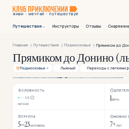
·
·
живи
мечтай
путешествуй
Путешествия
Инструкторы
Отзывы
Снаряжен
Главная
Путешествия
Подмосковье
Прямиком до До
Прямиком до Донино (л
Подмосковье
Лыжный
Переходы с легкими 
СЛОЖНОСТЬ
ДЛИТЕЛ
1
1/5
день
легкий
ГРУППА
МОЖНО 
5–23
7+
человека
лет