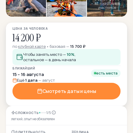
48 — из отзывов
участников
ЦЕНА ЗА ЧЕЛОВЕКА
14 200 ₽
по
клубной карте
базовая —
15 700 ₽
Чтобы занять место —
10%
,
остальное — в день начала
БЛИЖАЙШИЙ
есть места
15 – 16 августа
Ещё
1 дата
— август
Смотреть даты и цены
1/5
СЛОЖНОСТЬ
легкий, опыт не обязателен
ДЛИТЕЛЬНОСТЬ
ДЛИНА