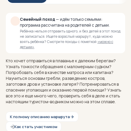
Семейный поход
— идём только семьями:
программа рассчитана на родителей с детьми.
Ребёнка нельзя отправить одного, и без детей в этот поход
не записаться. Ищете взрослый маршрут, куда можно
взять ребёнка? Смотрите походы с пометкой
«можно с
детьми»
.
Кто хочет отправиться в плаванье к далеким берегам?
Узнать тонкости обращения с маломерным судном?
Попробовать себя в качестве матроса или капитана?
Научиться основам гребли, разведению костров,
заготовке дров и установке лагеря? Потренироваться в
спасении утопающих и оказанию первой помощи? Узнать
все это и еще много чего, проверить себя в деле и стать
настоящим туристом-водником можно на этом сплаве.
К полному описанию маршрута
Как стать участником