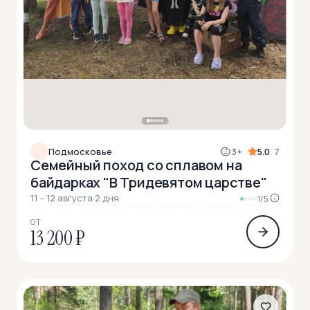
Подмосковье
3+
5.0
· 7
Семейный поход со сплавом на
байдарках "В Тридевятом царстве"
11 – 12 августа
·
2 дня
1/5
ОТ
13 200 ₽