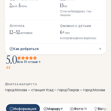
2
1
13
дня /
ночь
км
12 км на байдарках, 1 км
пешком
ГРУППА
МОЖНО С ДЕТЬМИ
12–32
6+
человека
лет
в сопровождении взрослых
Как добраться
5.0
Все 31 отзыв
Г
о
т
о
в
и
л
и
к
а
р
т
о
ш
к
у
п
о
НИТКА МАРШРУТА
город Москва — станция Усад — город Покров — город Москва
Информация
Маршрут
Фото
Вопрос
18