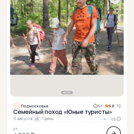
Подмосковье
5+
5.0
· 72
Семейный поход «Юные туристы»
11 августа
·
1 день
+1
1/5
ОТ