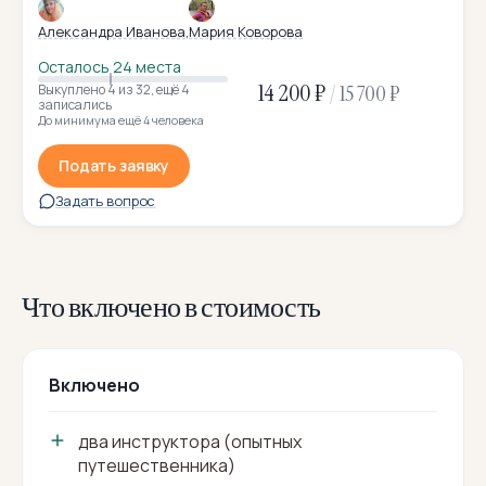
Александра Иванова
Мария Коворова
Осталось 24 места
14 200 ₽
/
15 700 ₽
Выкуплено 4
из 32
,
ещё 4
записались
До минимума ещё 4 человека
Подать заявку
Задать вопрос
Что включено в стоимость
Включено
два инструктора (опытных
путешественника)