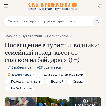
·
·
живи
мечтай
путешествуй
8 800 200-70-23
107
Сейчас в
походах
групп — идём с нами
Главная
Путешествия
Подмосковье
Посвящение в туристы-водники:
семейный поход-квест со
сплавом на байдарках (6+)
В избранное
Поделиться
Подмосковье
Для родителей с детьми
Поход с палатками
Водный
Сплав
На байдарках
Все 67 фото