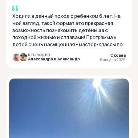
Ходили в данный поход с ребенком 6 лет. На
мой взгляд, такой формат это прекрасная
возможность познакомить детёныша с
походной жизнью и сплавами! Программа у
детей очень насыщенная - мастер-классы по
спасению на воде "морковками", и палатки
Оксана
КТО ВОДИЛ
сами став...
Александра и Александр
6 августа 2026