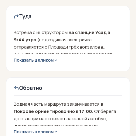
Туда
Встреча с инструктором
на станции Усад в
9:44 утра
(подходящая электричка
отправляется с Площади трёх вокзалов в
7:47 утра, следует из Апрелевки и проезжает
Показать целиком
станции:
Кутузовская, Белорусский,
Савеловский и Курский вокзалы, платформа
Нижегородская
и многие другие).
От места
встречи до берега реки нам предстоит
Обратно
прогуляться 10-15 минут пешком.
Водная часть маршрута заканчивается
в
Покрове ориентировочно в 17:00.
От берега
до станции нас отвезет заказной автобус,
инструктор проводит и посадит вас на
Показать целиком
электричку обратно в Москву, либо в Покров,