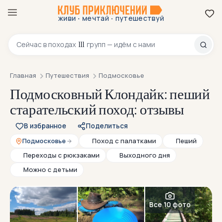
·
·
живи
мечтай
путешествуй
8 800 200-70-23
111
Сейчас в
походах
групп — идём с нами
Главная
Путешествия
Подмосковье
Подмосковный Клондайк: пеший
старательский поход: отзывы
В избранное
Поделиться
Подмосковье
Поход с палатками
Пеший
Переходы с рюкзаками
Выходного дня
Можно с детьми
Все 10 фото