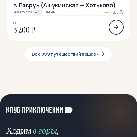
в Лавру» (Ашукинская — Хотьково)
9 августа
·
1 день
+3
2/5
ОТ
3 200 ₽
Все 899 путешествий пешком
Ходим
в горы
,