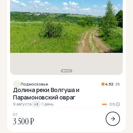
Подмосковье
4.92
· 26
Долина реки Волгуша и
Парамоновский овраг
9 августа
·
1 день
+2
3/5
ОТ
3 500 ₽