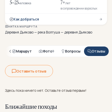
5–23
7+
человека
лет
в сопровождении взрослых
Как добраться
НИТКА МАРШРУТА
Деревня Дьяково — река Волгуша — деревня Дьяково
ция
Маршрут
Фото
Вопросы
Отзывы
9
Оставить отзыв
Здесь пока ничего нет. Оставьте отзыв первым!
Ближайшие походы