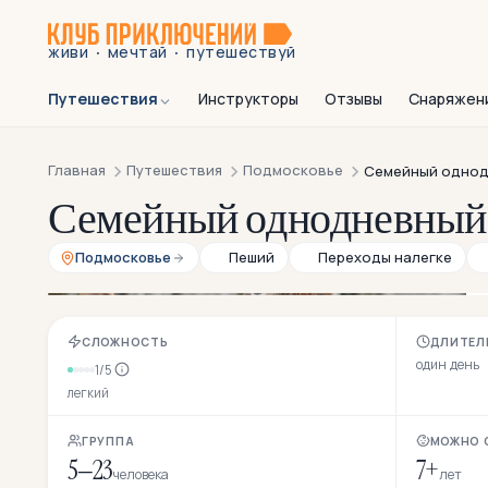
·
·
живи
мечтай
путешествуй
Путешествия
Инструкторы
Отзывы
Снаряжен
Главная
Путешествия
Подмосковье
Семейный однод
Семейный однодневный 
Подмосковье
Пеший
Переходы налегке
СЛОЖНОСТЬ
ДЛИТЕЛ
один день
1/5
легкий
ГРУППА
МОЖНО 
5–23
7+
человека
лет