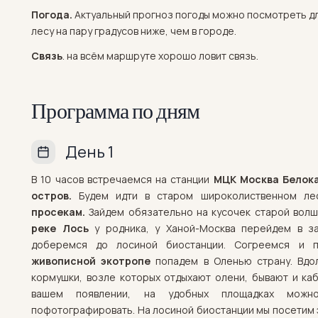
Погода.
Актуальный прогноз погоды можно посмотреть д
лесу на пару градусов ниже, чем в городе.
Связь
. на всём маршруте хорошо ловит связь.
Программа по дням
День 1
В 10 часов встречаемся на станции
МЦК Москва Белок
остров.
Будем идти в старом широколиственном л
просекам.
Зайдем обязательно на кусочек старой волш
реке Лось
у родника, у Ханой-Москва перейдем в з
доберемся до лосиной биостанции. Согреемся и 
живописной экотропе
попадем в Оленью страну. Вдо
кормушки, возле которых отдыхают олени, бывают и ка
вашем появлении, на удобных площадках можно
пофотографировать. На лосиной биостанции мы посетим 