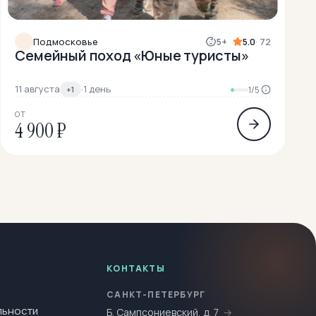
Подмосковье
5+
5.0
· 72
Семейный поход «Юные туристы»
11 августа
·
1 день
+1
1/5
ОТ
4 900 ₽
КОНТАКТЫ
САНКТ-ПЕТЕРБУРГ
льности
Б. Сампсониевский, д. 7