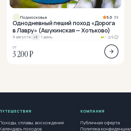
Подмосковье
5.0
· 39
Однодневный пеший поход «Дорога
в Лавру» (Ашукинская — Хотьково)
9 августа
·
1 день
+3
2/5
ОТ
3 200 ₽
ПУТЕШЕСТВИЯ
КОМПАНИЯ
Походы, сплавы, восхождения
Публичная оферта
Календарь походов
Политика конфиденциа