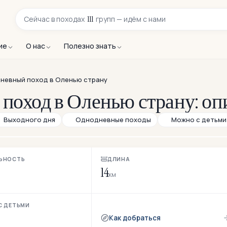
111
Сейчас в
походах
групп — идём с нами
ие
О нас
Полезно знать
невный поход в Оленью страну
поход в Оленью страну: оп
Выходного дня
Однодневные походы
Можно с детьми
ЬНОСТЬ
ДЛИНА
14
км
С ДЕТЬМИ
Как добраться