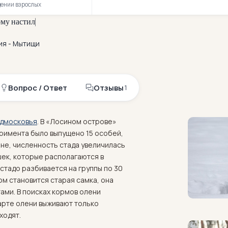
дении взрослых
о
м
у
н
а
с
т
и
л
у
п
р
я
м
о
к
к
о
р
м
у
ш
к
а
м
ия - Мытищи
Вопрос / Ответ
Отзывы
1
дмосковья
. В «Лосином острове»
еримента было выпущено 15 особей,
ане, численность стада увеличилась
шек, которые располагаются в
стадо разбивается на группы по 30
ом становится старая самка, она
ами. В поисках кормов олени
марте олени выживают только
ходят.