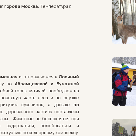
ля
города Москва.
Температура в
аменная
и отправляемся в
Лосиный
есу по
Абрамцевской и Бумажной
ебной тропы вятичей, пообедаем на
аповедную часть леса и по опушке
прикупим сувениров, а дальше
по
ль деревянного настила поставлены
баны. Животные не беспокоятся при
 задержаться, полюбоваться и
экскурсию по вольерному комплексу,