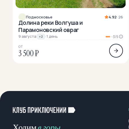
Подмосковье
4.92
· 26
Долина реки Волгуша и
Парамоновский овраг
9 августа
·
1 день
+2
3/5
ОТ
3 500 ₽
Ходим
в горы
,