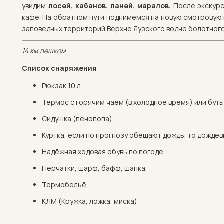
увидим
лосей, кабанов, ланей, маралов.
После экскурс
кафе. На обратном пути поднимемся на новую смотровую
заповедных территорий Верхне Яузского водно болотног
14 км пешком
Список снаряжения
Рюкзак 10 л.
Термос с горячим чаем (в холодное время) или буты
Сидушка (пенопопа).
Куртка, если по прогнозу обещают дождь, то дождев
Надёжная ходовая обувь по погоде.
Перчатки, шарф, бафф, шапка.
Термобельё.
КЛМ (Кружка, ложка, миска).