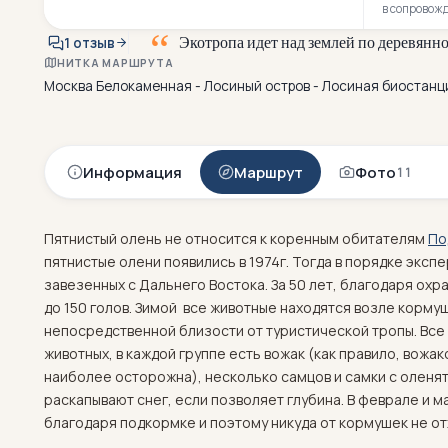
в сопровож
Э
к
о
т
р
о
п
а
и
д
е
т
н
а
д
з
е
м
л
е
й
п
о
д
е
р
е
в
я
н
н
1 отзыв
НИТКА МАРШРУТА
Москва Белокаменная - Лосиный остров - Лосиная биостанц
Информация
Маршрут
Фото
11
Пятнистый олень не относится к коренным обитателям
По
пятнистые олени появились в 1974г. Тогда в порядке эксп
завезенных с Дальнего Востока. За 50 лет, благодаря охр
до 150 голов. Зимой все животные находятся возле корму
непосредственной близости от туристической тропы. Все 
животных, в каждой группе есть вожак (как правило, вожак
наиболее осторожна), несколько самцов и самки с оленят
раскапывают снег, если позволяет глубина. В феврале и 
благодаря подкормке и поэтому никуда от кормушек не от