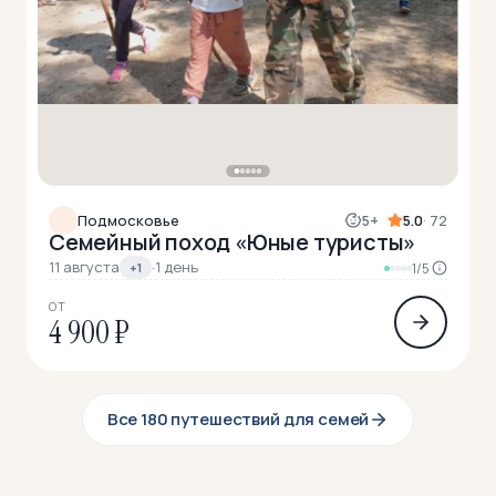
Подмосковье
5+
5.0
· 72
Семейный поход «Юные туристы»
11 августа
·
1 день
+1
1/5
ОТ
4 900 ₽
Все 180 путешествий для семей