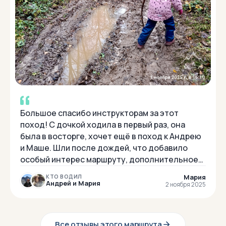
Большое спасибо инструкторам за этот
поход! С дочкой ходила в первый раз, она
была в восторге, хочет ещё в поход к Андрею
и Маше. Шли после дождей, что добавило
особый интерес маршруту, дополнительное
препятствие к прохождению. Будем ходить
Мария
КТО ВОДИЛ
ещё!
Андрей и Мария
2 ноября 2025
Все отзывы этого маршрута