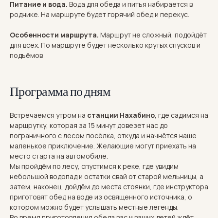
Питание и вода.
Вода для обеда и питья набирается в
роднике. На маршруте будет горячий обед и перекус.
Особенности маршрута.
Маршрут не сложный, подойдёт
для всех. По маршруте будет несколько крутых спусков и
подъёмов
Программа по дням
Встречаемся утром на
станции Нахабино
, где садимся на
маршрутку, которая за 15 минут довезет нас до
пограничного с лесом посёлка, откуда и начнётся наше
маленькое приключение. Желающие могут приехать на
место старта на автомобиле.
Мы пройдём по лесу, спустимся к реке, где увидим
небольшой водопад и остатки свай от старой мельницы, а
затем, наконец, дойдём до места стоянки, где инструктора
приготовят обед на воде из освященного источника, о
котором можно будет услышать местные легенды.
Во время приготовления обеда вас и ваших детей ждёт