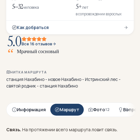
5–32
5+
человека
лет
в сопровождении взрослых
Как добраться
5.0
Все 16 отзывов
М
р
а
ч
н
ы
й
с
о
с
н
о
в
ы
й
л
е
с
с
м
е
н
я
е
т
с
я
ш
и
р
НИТКА МАРШРУТА
станция Нахабино - новое Нахабино - Истринский лес -
святой родник - станция Нахабино
Информация
Маршрут
Фото
Вопрос
12
Связь.
На протяжении всего маршрута ловит связь.