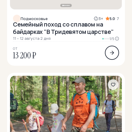
Подмосковье
3+
5.0
· 7
Семейный поход со сплавом на
байдарках "В Тридевятом царстве"
11 – 12 августа
·
2 дня
1/5
ОТ
13 200 ₽