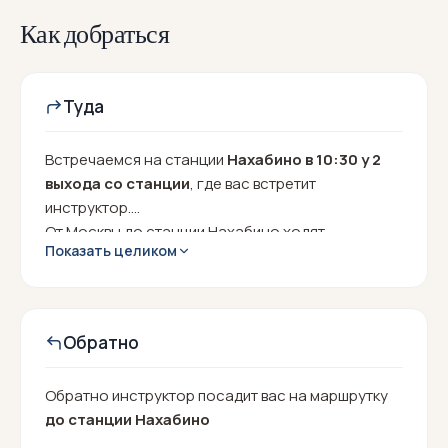
Как добраться
Туда
Встречаемся на станции
Нахабино в 10:30 у 2
выхода со станции
, где вас встретит
инструктор.
От Москвы до станции Нахабино ходят
Показать целиком
электрички МЦД D2 (можно проехать по карте
тройка) от Курского вокзала и от Площади Трёх
вокзалов. Также можно сесть на любой станции
по маршруту следования. От больших вокзалов
Обратно
ехать около часа, рассчитывайте время, чтобы
не опоздать ко времени встречи в 10:30!
Обратно инструктор посадит вас на маршрутку
до станции Нахабино