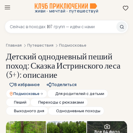
·
·
живи
мечтай
путешествуй
8 800 200-70-23
107
Сейчас в
походах
групп — идём с нами
Главная
Путешествия
Подмосковье
Детский однодневный пеший
поход: Сказка Истринского леса
(5+): описание
В избранное
Поделиться
Подмосковье
Для родителей с детьми
Пеший
Переходы с рюкзаками
Выходного дня
Однодневные походы
Все 64 фото