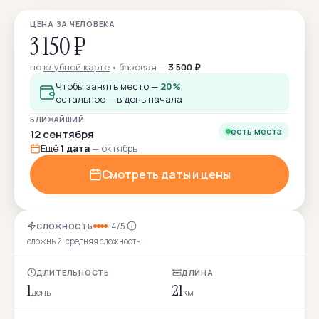
ЦЕНА ЗА ЧЕЛОВЕКА
3 150 ₽
по
клубной карте
базовая —
3 500 ₽
Чтобы занять место —
20%
,
остальное — в день начала
БЛИЖАЙШИЙ
есть места
12 сентября
Ещё
1 дата
— октябрь
Смотреть даты и цены
4/5
СЛОЖНОСТЬ
сложный, средняя сложность
ДЛИТЕЛЬНОСТЬ
ДЛИНА
1
21
день
км