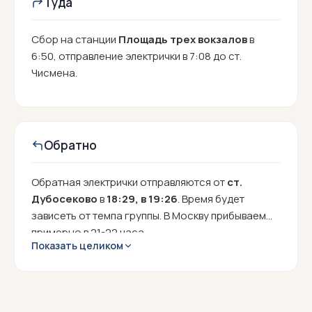
Туда
Сбор на станции
Площадь трех вокзалов
в
6:50, отправление электрички в 7:08 до ст.
Чисмена.
Обратно
Обратная электрички отправляются от
ст.
Дубосеково
в
18:29, в 19:26
. Время будет
зависеть от темпа группы. В Москву прибываем
примерно в 21-22 часа.
Показать целиком
Расписание электричек часто меняется,
актуальное время будет указано в памятке!