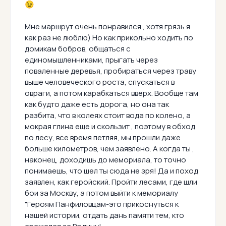
😉
Мне маршрут очень понравился , хотя грязь я
как раз не люблю) Но как прикольно ходить по
домикам бобров, общаться с
единомышленниками, прыгать через
поваленные деревья, пробираться через траву
выше человеческого роста, спускаться в
овраги, а потом карабкаться вверх. Вообще там
как будто даже есть дорога, но она так
разбита, что в колеях стоит вода по колено, а
мокрая глина еще и скользит , поэтому в обход
по лесу, все время петляя, мы прошли даже
больше километров, чем заявлено. А когда ты ,
наконец, доходишь до мемориала, то точно
понимаешь, что шел ты сюда не зря! Да и поход
заявлен, как геройский. Пройти лесами, где шли
бои за Москву, а потом выйти к мемориалу
"Героям Панфиловцам-это прикоснуться к
нашей истории, отдать дань памяти тем, кто