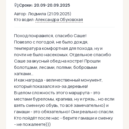
Сроки: 20.09-20.09.2025
Автор:
Людмила (21.09.2025)
Кто водил:
Александра Обуховская
Поход понравился, спасибо Саше!
Повезло с погодой, не было дождя,
температура комфортная для похода, ну и
почти не было насекомых. Отдельное спасибо
Саше за вкусный обед на костре! Прошли
болотцами, лесами, полями, бобровыми
хатками...
И как награда - величественный монумент,
который показался из-за деревьев!
В целом сложность этого маршрута - это
местами буреломы, крапива, ну и грязь... но если
взять сменную обувь, то всё замечательно) и
гамаши - это обязательно! Они реально спасли.
Кто пойдёт после нас - берите гамаши и сменку
- не пожалеете)))