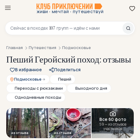
·
·
живи
мечтай
путешествуй
8 800 200-70-23
107
Сейчас в
походах
групп — идём с нами
Главная
Путешествия
Подмосковье
Пеший Геройский поход: отзывы
В избранное
Поделиться
Подмосковье
Пеший
Переходы с рюкзаками
Выходного дня
Однодневные походы
Все 60 фото
59 — из отзывов
участников
из отзыва
из отзыва