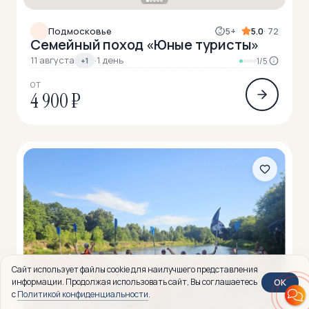
Подмосковье
5+
5.0
· 72
Семейный поход «Юные туристы»
11 августа
·
1 день
+1
1/5
ОТ
4 900 ₽
Сайт использует файлы cookie для наилучшего представления
OK
информации. Продолжая использовать сайт, Вы соглашаетесь
с
Политикой конфиденциальности
.