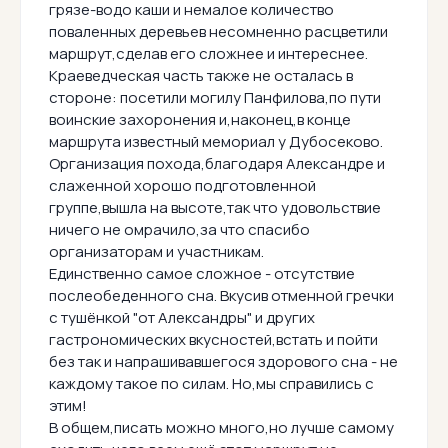
грязе-водо каши и немалое количество
поваленных деревьев несомненно расцветили
маршрут,сделав его сложнее и интереснее.
Краеведческая часть также не осталась в
стороне: посетили могилу Панфилова,по пути
воинские захоронения и,наконец,в конце
маршрута известный мемориал у Дубосеково.
Организация похода,благодаря Александре и
слаженной хорошо подготовленной
группе,вышла на высоте,так что удовольствие
ничего не омрачило,за что спасибо
организаторам и участникам.
Единственно самое сложное - отсутствие
послеобеденного сна. Вкусив отменной гречки
с тушёнкой "от Александры" и других
гастрономических вкусностей,встать и пойти
без так и напрашивавшегося здорового сна - не
каждому такое по силам. Но,мы справились с
этим!
В общем,писать можно много,но лучше самому