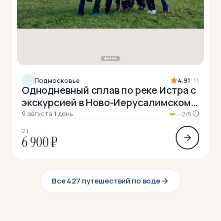
Подмосковье
4.91
· 11
Однодневный сплав по реке Истра с
экскурсией в Ново-Иерусалимском
монастыре
9 августа
·
1 день
2/5
ОТ
6 900 ₽
Все 427 путешествий по воде