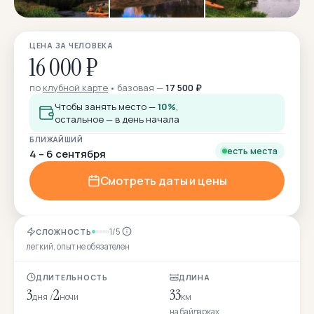
ЦЕНА ЗА ЧЕЛОВЕКА
16 000 ₽
по
клубной карте
базовая —
17 500 ₽
Чтобы занять место —
10%
,
остальное — в день начала
БЛИЖАЙШИЙ
есть места
4 – 6 сентября
Смотреть даты и цены
1/5
СЛОЖНОСТЬ
легкий, опыт не обязателен
ДЛИТЕЛЬНОСТЬ
ДЛИНА
3
2
33
дня /
ночи
км
на байдарках