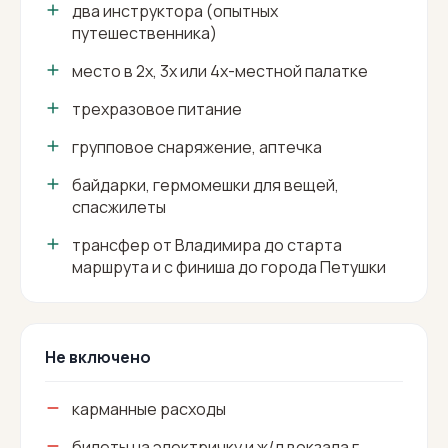
два инструктора (опытных
путешественника)
место в 2х, 3х или 4х-местной палатке
трехразовое питание
групповое снаряжение, аптечка
байдарки, гермомешки для вещей,
спасжилеты
трансфер от Владимира до старта
маршрута и с финиша до города Петушки
Не включено
карманные расходы
билеты на электричку и ж/д вокзала г.