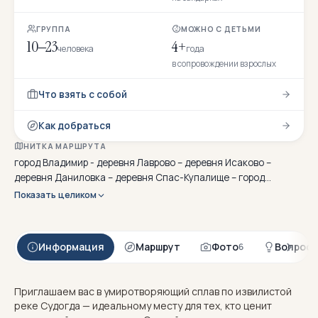
ГРУППА
МОЖНО С ДЕТЬМИ
10–23
4+
человека
года
в сопровождении взрослых
Что взять с собой
Как добраться
НИТКА МАРШРУТА
город Владимир - деревня Лаврово – деревня Исаково –
деревня Даниловка – деревня Спас-Купалище – город
Петушки
Показать целиком
Информация
Маршрут
Фото
Вопрос
6
Приглашаем вас в умиротворяющий сплав по извилистой
реке Судогда — идеальному месту для тех, кто ценит