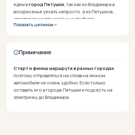
едем в
город Петушки
, так как из Владимира в
воскресенье уехать непросто, а из Петушков
электрички ходят часто и не требуют
Показать целиком
заблаговременного приобретения билетов (путь
с финиша будет проходить через Владимир).
Ориентировочное время прибытия
в город
Петушки к ж/д станции - 19:00
.
Примечания
Старт и финиш маршрута в разных городах
,
поэтому отправляться на сплав на личном
автомобиле не очень удобно. Если только
оставить его в городе Петушки и подсесть на
электричку до Владимира.