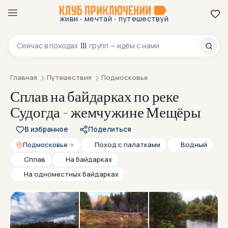
·
·
живи
мечтай
путешествуй
8 800 200-70-23
111
Сейчас в
походах
групп — идём с нами
Главная
Путешествия
Подмосковье
Сплав на байдарках по реке
Судогда - жемчужине Мещёры
В избранное
Поделиться
Подмосковье
Поход с палатками
Водный
Сплав
На байдарках
На одноместных байдарках