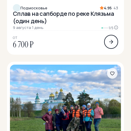
Подмосковье
4.95
· 43
Сплав на сапборде по реке Клязьма
(один день)
9 августа
·
1 день
1/5
ОТ
6 700 ₽