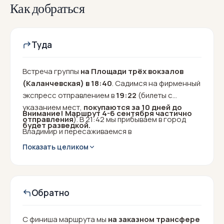
Как добраться
Туда
Встреча группы
на Площади трёх вокзалов
(Каланчевская) в 18:40
. Садимся на фирменный
экспресс отправлением в
19:22
(билеты с
указанием мест,
покупаются за 10 дней до
Внимание! Маршрут 4-6 сентября частично
отправления
). В 21:42 мы прибываем в город
будет разведкой.
Владимир и пересаживаемся в
заказной трансфер.
Показать целиком
Обратно
С финиша маршрута мы
на заказном трансфере