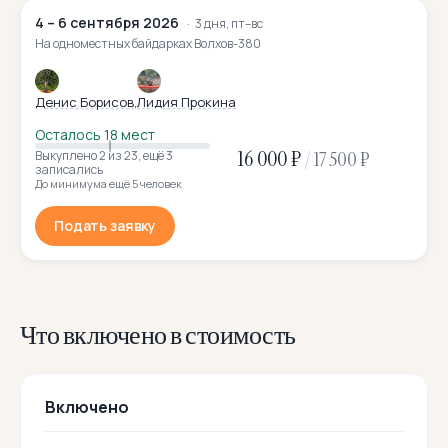
4 – 6 сентября 2026
3 дня, пт–вс
На одноместных байдарках Волхов-380
Денис Борисов
Лидия Прокина
Осталось 18 мест
16 000 ₽
/
17 500 ₽
Выкуплено 2
из 23
,
ещё 3
записались
До минимума ещё 5 человек
Подать заявку
Что включено в стоимость
Включено