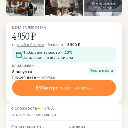
116 — из отзывов
участников
ЦЕНА ЗА ЧЕЛОВЕКА
4 950 ₽
по
клубной карте
базовая —
5 500 ₽
Чтобы занять место —
20%
,
остальное — в день начала
БЛИЖАЙШИЙ
есть места
8 августа
Ещё
1 дата
— октябрь
Смотреть даты и цены
2/5
СЛОЖНОСТЬ
легкий, участникам с опытом
ДЛИТЕЛЬНОСТЬ
ДЛИНА