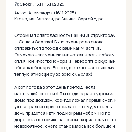
Сроки: 15.11-15.11.2025
Автор:
Александра (16.11.2025)
Кто водил:
Александра Аннина
,
Сергей Удра
Огромная благодарность нашим инструкторам
— Саше и Сереже! Была очень рада снова
отправиться в поход с вами как участник.
Отмечаю неизменную внимательность, заботу,
отличное чувство юмора и невероятно вкусный
обед-карбонару! Вы создаете по-настоящему
тёплую атмосферу во всех смыслах)
А вот погода в этот день преподнесла
настоящий сюрприз! Я выходила рано утром из
дома под дождём, кое-где лежал первый снег, и
уже морально приготовилась к тому, что весь
день придётся идти под мокрым небом. Но по
дороге в электричке за окном творилось что-то
невероятное: снега становилось всё больше и