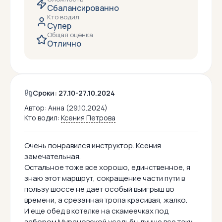
Сбалансированно
Кто водил
Супер
Общая оценка
Отлично
Сроки: 27.10-27.10.2024
Автор:
Анна (29.10.2024)
Кто водил:
Ксения Петрова
Очень понравился инструктор. Ксения
замечательная.
Остальное тоже все хорошо, единственное, я
знаю этот маршрут, сокращение части пути в
пользу шоссе не дает особый выигрыш во
времени, а срезанная тропа красивая, жалко.
И еще обед в котелке на скамеечках под
забором Мурановской усадьбы лучше все таки