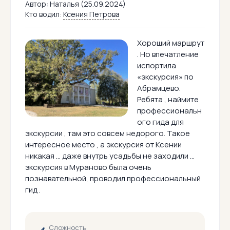
Автор:
Наталья (25.09.2024)
Кто водил:
Ксения Петрова
Хороший маршрут
. Но впечатление
испортила
«экскурсия» по
Абрамцево.
Ребята , наймите
профессиональн
ого гида для
экскурсии , там это совсем недорого. Такое
интересное место , а экскурсия от Ксении
никакая … даже внутрь усадьбы не заходили …
экскурсия в Мураново была очень
познавательной, проводил профессиональный
гид .
Сложность