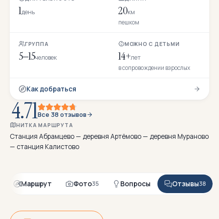
1
20
день
км
пешком
ГРУППА
МОЖНО С ДЕТЬМИ
5–15
14+
человек
лет
в сопровождении взрослых
Как добраться
4.71
Все 38 отзывов
НИТКА МАРШРУТА
Станция Абрамцево — деревня Артёмово — деревня Мураново
— станция Калистово
Маршрут
Фото
Вопросы
Отзывы
35
38