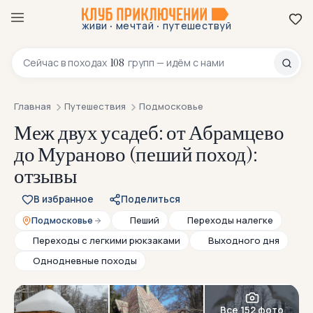
·
·
живи
мечтай
путешествуй
8 800 200-70-23
108
Сейчас в
походах
групп — идём с нами
Главная
Путешествия
Подмосковье
Меж двух усадеб: от Абрамцево
до Мураново (пеший поход):
отзывы
В избранное
Поделиться
Подмосковье
Пеший
Переходы налегке
Переходы с легкими рюкзаками
Выходного дня
Однодневные походы
Все 152 фото