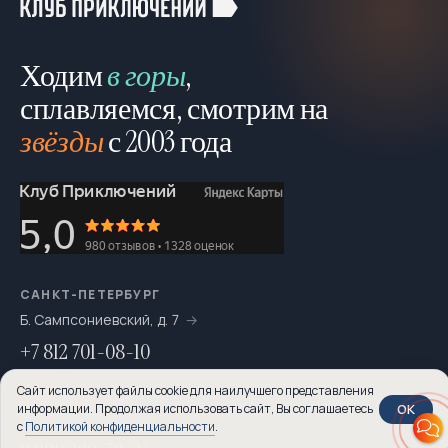
Ходим
в горы
,
сплавляемся, смотрим на
звёзды
с 2003 года
САНКТ-ПЕТЕРБУРГ
Б. Сампсониевский, д. 7
+7 812 701-08-10
Сайт использует файлы cookie для наилучшего представления
МОСКВА
OK
информации. Продолжая использовать сайт, Вы соглашаетесь
Варшавское шоссе д. 16, к.2
с
Политикой конфиденциальности
.