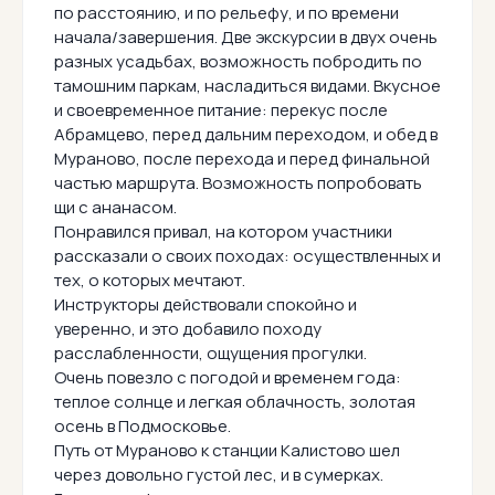
по расстоянию, и по рельефу, и по времени
начала/завершения. Две экскурсии в двух очень
разных усадьбах, возможность побродить по
тамошним паркам, насладиться видами. Вкусное
и своевременное питание: перекус после
Абрамцево, перед дальним переходом, и обед в
Мураново, после перехода и перед финальной
частью маршрута. Возможность попробовать
щи с ананасом.
Понравился привал, на котором участники
рассказали о своих походах: осуществленных и
тех, о которых мечтают.
Инструкторы действовали спокойно и
уверенно, и это добавило походу
расслабленности, ощущения прогулки.
Очень повезло с погодой и временем года:
теплое солнце и легкая облачность, золотая
осень в Подмосковье.
Путь от Мураново к станции Калистово шел
через довольно густой лес, и в сумерках.