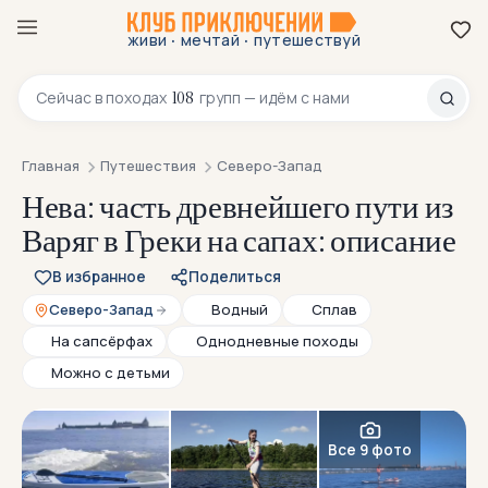
·
·
живи
мечтай
путешествуй
8 800 200-70-23
108
Сейчас в
походах
групп — идём с нами
Главная
Путешествия
Северо-Запад
Нева: часть древнейшего пути из
Варяг в Греки на сапах: описание
В избранное
Поделиться
Северо-Запад
Водный
Сплав
На сапсёрфах
Однодневные походы
Можно с детьми
Все 9 фото