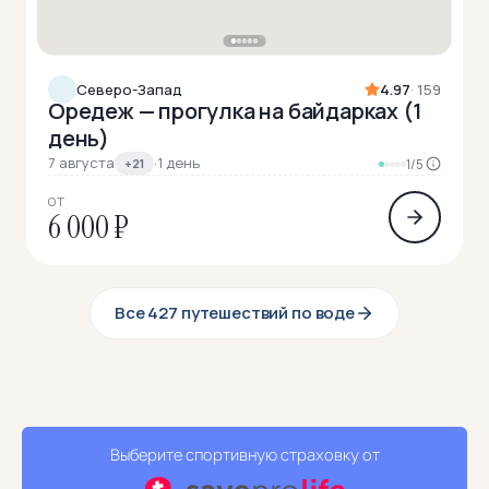
Северо-Запад
4.97
· 159
Оредеж — прогулка на байдарках (1
день)
7 августа
·
1 день
+21
1/5
ОТ
6 000 ₽
Все 427 путешествий по воде