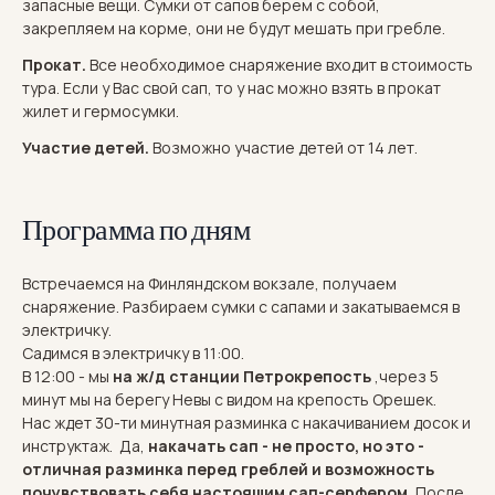
запасные вещи. Сумки от сапов берем с собой,
закрепляем на корме, они не будут мешать при гребле.
Прокат.
Все необходимое снаряжение входит в стоимость
тура. Если у Вас свой сап, то у нас можно взять в прокат
жилет и гермосумки.
Участие детей.
Возможно участие детей от 14 лет.
Программа по дням
Встречаемся на Финляндском вокзале, получаем
снаряжение. Разбираем сумки с сапами и закатываемся в
электричку.
Садимся в электричку в 11:00.
В 12:00 - мы
на ж/д станции Петрокрепость
,через 5
минут мы на берегу Невы с видом на крепость Орешек.
Нас ждет 30-ти минутная разминка с накачиванием досок и
инструктаж. Да,
накачать сап - не просто, но это -
отличная разминка перед греблей и возможность
почувствовать себя настоящим сап-серфером.
После