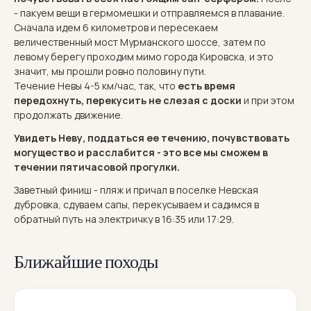
- пакуем вещи в гермомешки и отправляемся в плавание.
Сначала идем 6 километров и пересекаем
величественный мост Мурманского шоссе, затем по
левому берегу проходим мимо города Кировска, и это
значит, мы прошли ровно половину пути.
Течение Невы 4-5 км/час, так, что
есть время
передохнуть, перекусить не слезая с доски
и при этом
продолжать движение.
Увидеть Неву, поддаться ее течению, почувствовать
могущество и расслабится - это все мы сможем в
течении пятичасовой прогулки.
Заветный финиш - пляж и причал в поселке Невская
дубровка, сдуваем сапы, перекусываем и садимся в
обратный путь на электричку в 16:35 или 17:29.
Ближайшие походы