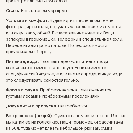
при ветре или сильном дожде.
Связь.
Есть на всем маршруте
Условия и комфорт.
Будем идти в неспешном темпе,
фотографироваться, получать удовольствие. Идем стоя
или сидя, как удобней. В спасательных жилетах. Вещи
запакуем в гермомешки. Телефоны в специальные чехлы.
Перекусываем прямо на воде. По необходимости
причаливаем к берегу.
Питание, вода.
Плотный перекус и питьевая вода
включены в стоимость маршрута. Если вы имеете
специфический вкус в еде или пьете определенную воду,
это следует взять самостоятельно.
Флора и фауна.
Прибрежная зона Невы сменяется
густыми лесами и прибрежными поселениями.
Документы и пропуска.
Не требуются.
Вес рюкзака (вещей).
Сумка с сапом весит около 17 кг, но
мы катим ее на колесиках. Наши гермомешки рассчитаны
на 50л, туда может влезть небольшой рюкзак/сумка,