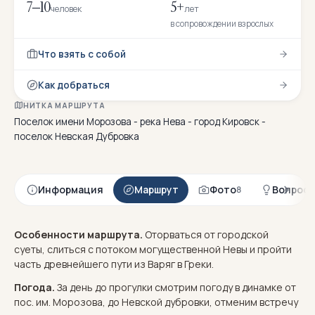
7–10
5+
человек
лет
в сопровождении взрослых
Что взять с собой
Как добраться
НИТКА МАРШРУТА
Поселок имени Морозова - река Нева - город Кировск -
поселок Невская Дубровка
Информация
Маршрут
Фото
Вопрос
8
Особенности маршрута.
Оторваться от городской
суеты, слиться с потоком могущественной Невы и пройти
часть древнейшего пути из Варяг в Греки.
Погода.
За день до прогулки смотрим погоду в динамке от
пос. им. Морозова, до Невской дубровки, отменим встречу