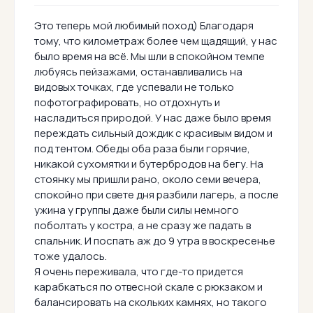
Это теперь мой любимый поход) Благодаря
тому, что километраж более чем щадящий, у нас
было время на всё. Мы шли в спокойном темпе
любуясь пейзажами, останавливались на
видовых точках, где успевали не только
пофотографировать, но отдохнуть и
насладиться природой. У нас даже было время
переждать сильный дождик с красивым видом и
под тентом. Обеды оба раза были горячие,
никакой сухомятки и бутербродов на бегу. На
стоянку мы пришли рано, около семи вечера,
спокойно при свете дня разбили лагерь, а после
ужина у группы даже были силы немного
поболтать у костра, а не сразу же падать в
спальник. И поспать аж до 9 утра в воскресенье
тоже удалось.
Я очень переживала, что где-то придется
карабкаться по отвесной скале с рюкзаком и
балансировать на скольких камнях, но такого