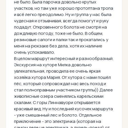
не было. Была парочка довольно крутых
участков, но там уже хорошо протоптана тропа
и всё легко преодолимо. Ну и группа у нас была
чудесная и отзывчивая, всегда помогут и руку
подадут. Откровенного болота не смотря на
дождливую погоду, тоже не было. В общем,
резиновые сапоги и палки так и прокатались у
меня на рюкзаке без дела, хотя их наличие
очень успокаивало.
В целом маршрут интересный и разнообразный.
Экскурсия на хуторе Милка довольно
увлекательная, проводила ее очень яркая
хозяйка хутора Мария. От хутора с нами пошёл
пёс, который сопровождал нас весь поход и
стал полноправным участником группы)) Далее
живописные озера сменялись карельскими
скалами. С горы Линнавуори открывается
красивый вид. Ну и последний кусочек маршрута
- уже смешанный лес и болото. Отдельное
приключение - это электричка (которая на
самом деле не электричка, а дизель-поезд) от