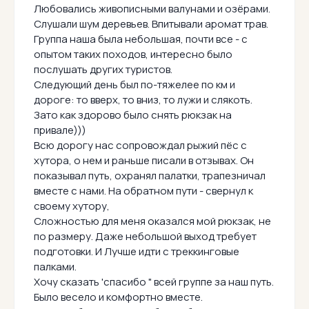
Любовались живописными валунами и озёрами.
Слушали шум деревьев. Впитывали аромат трав.
Группа наша была небольшая, почти все - с
опытом таких походов, интересно было
послушать других туристов.
Следующий день был по-тяжелее по км и
дороге: то вверх, то вниз, то лужи и слякоть.
Зато как здорово было снять рюкзак на
привале)))
Всю дорогу нас сопровождал рыжий пёс с
хутора, о нем и раньше писали в отзывах. Он
показывал путь, охранял палатки, трапезничал
вместе с нами. На обратном пути - свернул к
своему хутору,
Сложностью для меня оказался мой рюкзак, не
по размеру. Даже небольшой выход требует
подготовки. И Лучше идти с треккинговые
палками.
Хочу сказать 'спасибо " всей группе за наш путь.
Было весело и комфортно вместе.