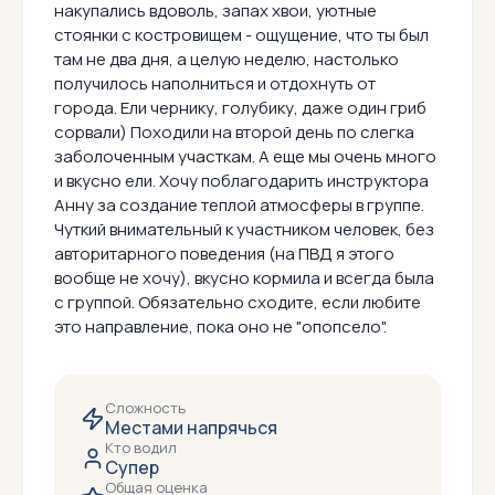
накупались вдоволь, запах хвои, уютные
стоянки с костровищем - ощущение, что ты был
там не два дня, а целую неделю, настолько
получилось наполниться и отдохнуть от
города. Ели чернику, голубику, даже один гриб
сорвали) Походили на второй день по слегка
заболоченным участкам. А еще мы очень много
и вкусно ели. Хочу поблагодарить инструктора
Анну за создание теплой атмосферы в группе.
Чуткий внимательный к участником человек, без
авторитарного поведения (на ПВД я этого
вообще не хочу), вкусно кормила и всегда была
с группой. Обязательно сходите, если любите
это направление, пока оно не "опопсело".
Сложность
Местами напрячься
Кто водил
Супер
Общая оценка