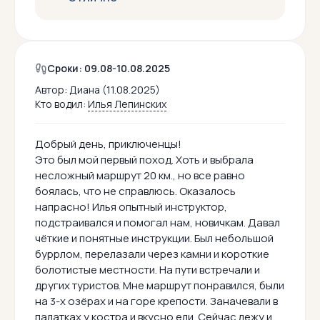
Сроки: 09.08-10.08.2025
Автор:
Диана (11.08.2025)
Кто водил:
Илья Лепинских
Добрый день, приключенцы!
Это был мой первый поход. Хоть и выбрала
несложный маршрут 20 км., но все равно
боялась, что не справлюсь. Оказалось
напрасно! Илья опытный инструктор,
подстраивался и помогал нам, новичкам. Давал
чёткие и понятные инструкции. Был небольшой
буррлом, перелазали через камни и короткие
болотистые местности. На пути встречали и
других туристов. Мне маршрут понравился, были
на 3-х озёрах и на горе крепости. Заначевали в
палатках у костра и вкусно ели. Сейчас лежу и