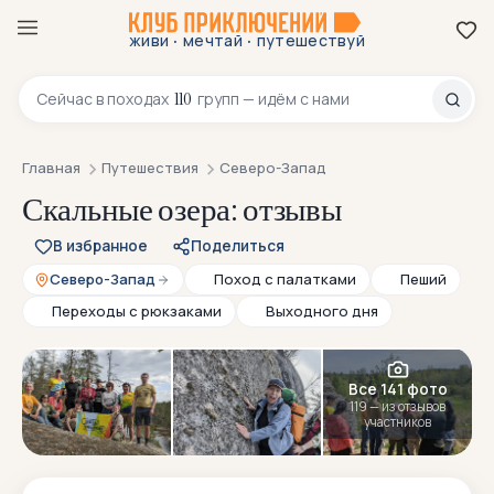
·
·
живи
мечтай
путешествуй
8 800 200-70-23
110
Сейчас в
походах
групп — идём с нами
Главная
Путешествия
Северо-Запад
Скальные озера: отзывы
В избранное
Поделиться
Северо-Запад
Поход с палатками
Пеший
Переходы с рюкзаками
Выходного дня
Все 141 фото
119 — из отзывов
участников