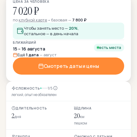
ЦЕНА ЗА ЧЕЛОВЕКА
7 020 ₽
по
клубной карте
базовая —
7 800 ₽
Чтобы занять место —
20%
,
остальное — в день начала
БЛИЖАЙШИЙ
есть места
15 – 16 августа
Ещё
1 дата
— август
Смотреть даты и цены
1/5
СЛОЖНОСТЬ
легкий, опыт не обязателен
ДЛИТЕЛЬНОСТЬ
ДЛИНА
2
20
дня
км
пешком
ГРУППА
МОЖНО С ДЕТЬМИ