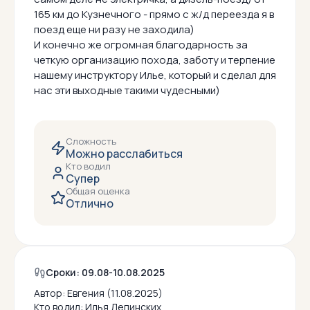
165 км до Кузнечного - прямо с ж/д переезда я в
поезд еще ни разу не заходила)
И конечно же огромная благодарность за
четкую организацию похода, заботу и терпение
нашему инструктору Илье, который и сделал для
нас эти выходные такими чудесными)
Сложность
Можно расслабиться
Кто водил
Супер
Общая оценка
Отлично
Сроки: 09.08-10.08.2025
Автор:
Евгения (11.08.2025)
Кто водил:
Илья Лепинских