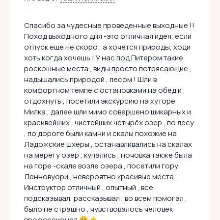
Спасибо за чудесные проведенные выходные !!
Поход выходного дня -это отличная идея, если
отпуск еще не скоро , а хочется природы, ходи
хоть когда хочешь ! У нас под Питером такие
роскошные места , виды просто потрясающие ,
надышались природой , лесом ! Шли в
комфортном темпе с остановками на обед и
отдохнуть , посетили экскурсию на хуторе
Милка , далее шли мимо совершено шикарных и
красивейших , чистейших четырёх озер , по лесу
, по дороге были камни и скалы похожие на
Ладожские шхеры , останавливались на скалах
на мерегу озер , купались , ночовка также была
на горе -скале возле озера , посетили гору
Ленновуори , невероятно красивые места
Инструктор отличный , опытный , все
подсказывал, рассказывал , во всем помогал ,
было не страшно , чувствовалось человек
профессионал 😊👍