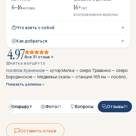
6–16
16+
человек
лет
в сопровождении взрослых
Что взять с собой
Как добраться
4.97
Все 31 отзыв
НИТКА МАРШРУТА
посёлок Кузнечное
— хутор Милка — озеро Травкино — озеро
Бородинское — Медвежьи скалы — станция 165 км — посёлок
Кузнечное
Показать целиком
Маршрут
Фото
Вопросы
Отзывы
21
31
Оставить отзыв