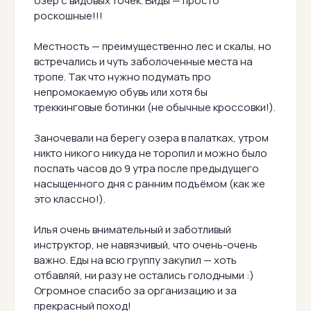
озёр с видовых точек. Виды — просто
роскошные!!!
Местность — преимущественно лес и скалы, но
встречались и чуть заболоченные места на
тропе. Так что нужно подумать про
непромокаемую обувь или хотя бы
треккинговые ботинки (не обычные кроссовки!).
Заночевали на берегу озера в палатках, утром
никто никого никуда не торопил и можно было
поспать часов до 9 утра после предыдущего
насыщенного дня с ранним подъёмом (как же
это классно!).
Илья очень внимательный и заботливый
инструктор, не навязчивый, что очень-очень
важно. Еды на всю группу закупил — хоть
отбавляй, ни разу не остались голодными :)
Огромное спасибо за организацию и за
прекрасный поход!