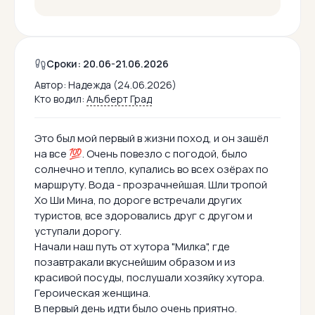
Сроки: 20.06-21.06.2026
Автор:
Надежда (24.06.2026)
Кто водил:
Альберт Град
Это был мой первый в жизни поход, и он зашёл
на все 💯. Очень повезло с погодой, было
солнечно и тепло, купались во всех озёрах по
маршруту. Вода - прозрачнейшая. Шли тропой
Хо Ши Мина, по дороге встречали других
туристов, все здоровались друг с другом и
уступали дорогу.
Начали наш путь от хутора "Милка", где
позавтракали вкуснейшим образом и из
красивой посуды, послушали хозяйку хутора.
Героическая женщина.
В первый день идти было очень приятно.