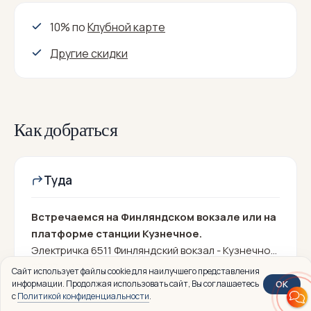
10% по
Клубной карте
Другие скидки
Как добраться
Туда
Встречаемся на Финляндском вокзале или на
платформе станции Кузнечное.
Электричка 6511 Финляндский вокзал - Кузнечное
07:27
—
10:27.
Сайт использует файлы cookie для наилучшего представления
Показать целиком
OK
информации. Продолжая использовать сайт, Вы соглашаетесь
с
Политикой конфиденциальности
.