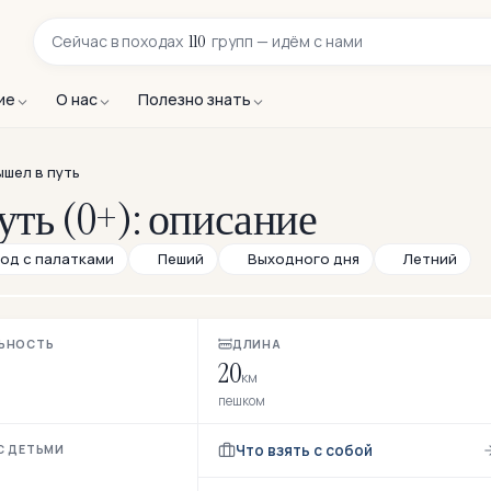
110
Сейчас в
походах
групп — идём с нами
ие
О нас
Полезно знать
ышел в путь
уть (0+): описание
од с палатками
Пеший
Выходного дня
Летний
ЬНОСТЬ
ДЛИНА
20
км
пешком
Что взять с собой
С ДЕТЬМИ