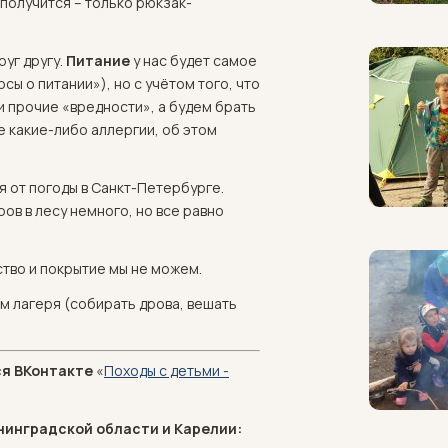
е получится – только рюкзак-
руг другу.
Питание
у нас будет самое
сы о питании»), но с учётом того, что
 и прочие «вредности», а будем брать
е какие-либо аллергии, об этом
 от погоды в Санкт-Петербурге.
ов в лесу немного, но все равно
ство и покрытие мы не можем.
м лагеря (собирать дрова, вешать
ся ВКонтакте
«
Походы с детьми -
нинградской области и Карелии: