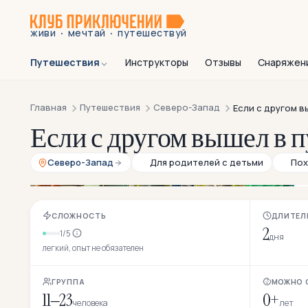
·
·
живи
мечтай
путешествуй
Путешествия
Инструкторы
Отзывы
Снаряжен
Главная
Путешествия
Северо-Запад
Если с другом в
Если с другом вышел в п
Северо-Запад
Для родителей с детьми
Пох
СЛОЖНОСТЬ
ДЛИТЕЛ
2
1/5
дня
легкий, опыт не обязателен
ГРУППА
МОЖНО 
11–23
0+
человека
лет