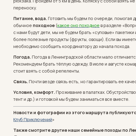
рюкзака. Пройдем от 5 км в день. Коляску с собой взять н
переноску.
Питание, вода.
Готовить мы будем по очереди, помогая д
обычное
походное
(
какое оно походное
в разделе «Вопро
с нами будут дети, мы не будем брать «суповые» пакетики
более полезные продукты (фрукты, овощи). Если вы имеет
необходимо сообщить координатору до начала похода.
Погода.
Погода в Ленинградской области мало отличается
Рекомендуем брать тёплую одежду. В июле и августе комар
стоит взять с собой репеленты.
Связь.
Почти везде связь есть, но гарантировать ее каче
Условия, комфорт.
Проживание в палатках. Обустройство
тент и др.) и готовкой мы будем заниматься все вместе.
Новости и фотографии из этого маршрута публикуют
Клуб Приключений
»
Также смотрите другие наши семейные походы по Ле