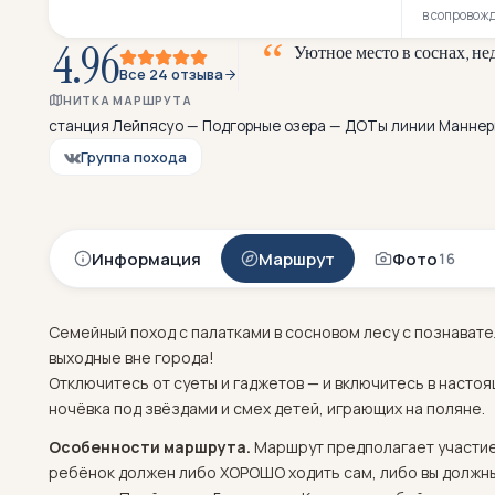
в сопровож
4.96
У
ю
т
н
о
е
м
е
с
т
о
в
с
о
с
н
а
х
,
н
е
Все 24 отзыва
НИТКА МАРШРУТА
станция Лейпясуо — Подгорные озера — ДОТы линии Маннерг
Группа похода
Информация
Маршрут
Фото
16
Семейный поход с палатками в сосновом лесу с познава
выходные вне города!
Отключитесь от суеты и гаджетов — и включитесь в настоя
ночёвка под звёздами и смех детей, играющих на поляне.
Особенности маршрута.
Маршрут предполагает участие
ребёнок должен либо ХОРОШО ходить сам, либо вы должны