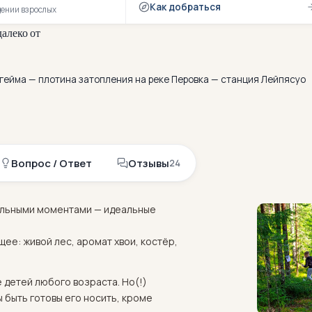
Как добраться
дении взрослых
д
а
л
е
к
о
о
т
л
е
с
н
о
г
о
у
е
д
и
н
ё
н
н
о
г
о
о
з
е
р
а
ейма — плотина затопления на реке Перовка — станция Лейпясуо
Вопрос / Ответ
Отзывы
24
тельными моментами — идеальные
щее: живой лес, аромат хвои, костёр,
 детей любого возраста. Но(!)
 быть готовы его носить, кроме