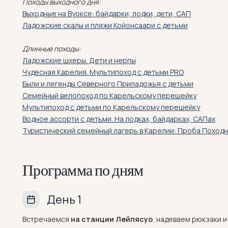
Походы выходного дня:
Выходные на Вуоксе: байдарки, лодки, дети, САП
Ладожские скалы и пляжи Койонсаари с детьми
Длинные походы:
Ладожские шхеры. Дети и нерпы
Чудесная Карелия. Мультипоход с детьми PRO
Были и легенды Северного Приладожья с детьми
Семейный велопоход по Карельскому перешейку
Мультипоход с детьми по Карельскому перешейку
Водное ассорти с детьми. На лодках, байдарках, САПах
Туристический семейный лагерь в Карелии: Проба Поход
Программа по дням
День 1
Встречаемся
на станции Лейпясуо
, надеваем рюкзаки и