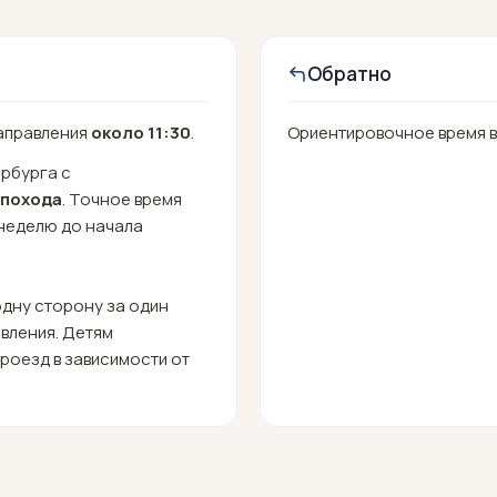
Обратно
аправления
около 11:30
.
Ориентировочное время 
рбурга с
 похода
. Точное время
 неделю до начала
одну сторону за один
авления. Детям
роезд в зависимости от