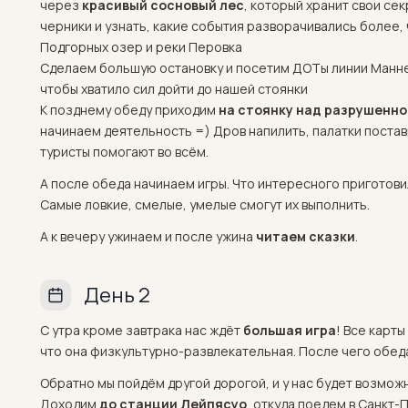
через
красивый сосновый лес
, который хранит свои се
черники и узнать, какие события разворачивались более,
Подгорных озер и реки Перовка
Сделаем большую остановку и посетим ДОТы линии Манн
чтобы хватило сил дойти до нашей стоянки
К позднему обеду приходим
на стоянку над разрушенно
начинаем деятельность =) Дров напилить, палатки постав
туристы помогают во всём.
А после обеда начинаем игры. Что интересного приготови
Самые ловкие, смелые, умелые смогут их выполнить.
А к вечеру ужинаем и после ужина
читаем сказки
.
День 2
С утра кроме завтрака нас ждёт
большая игра
! Все карт
что она физкультурно-развлекательная. После чего обеда
Обратно мы пойдём другой дорогой, и у нас будет возмож
Доходим
до станции Лейпясуо
, откуда поедем в Санкт-