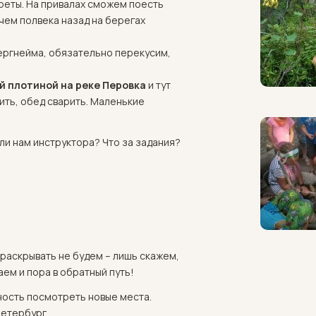
креты. На привалах сможем поесть
 чем полвека назад на берегах
ергнейма, обязательно перекусим,
й плотиной на реке Перовка
и тут
ить, обед сварить. Маленькие
ли нам инструктора? Что за задания?
ы раскрывать не будем – лишь скажем,
ем и пора в обратный путь!
ность посмотреть новые места.
Петербург.