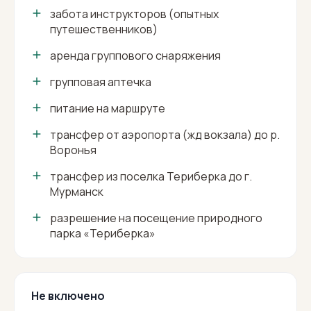
забота инструкторов (опытных
путешественников)
аренда группового снаряжения
групповая аптечка
питание на маршруте
трансфер от аэропорта (жд вокзала) до р.
Воронья
трансфер из поселка Териберка до г.
Мурманск
разрешение на посещение природного
парка «Териберка»
Не включено