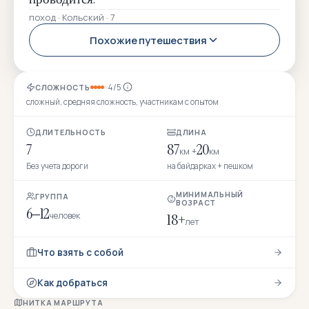
поход · Кольский · 7
Похожие путешествия
4/5
СЛОЖНОСТЬ
сложный, средняя сложность, участникам с опытом
ДЛИТЕЛЬНОСТЬ
ДЛИНА
7
87
20
км +
км
Без учета дороги
на байдарках + пешком
МИНИМАЛЬНЫЙ
ГРУППА
ВОЗРАСТ
6–12
человек
18+
лет
Что взять с собой
Как добраться
НИТКА МАРШРУТА