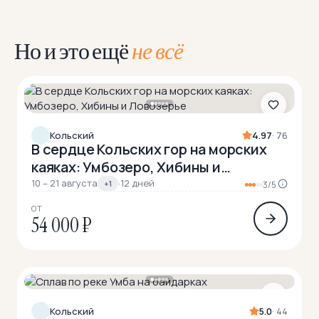
Но и это ещё
не всё
Кольский
4.97
· 76
В сердце Кольских гор на морских
каяках: Умбозеро, Хибины и
Ловозерье
10 – 21 августа
·
12 дней
+1
3/5
ОТ
54 000 ₽
Кольский
5.0
· 44