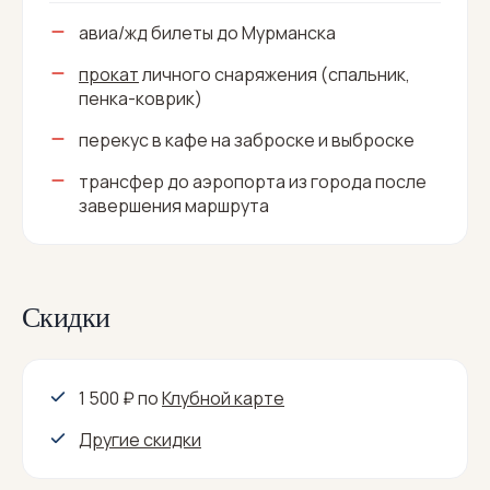
авиа/жд билеты до Мурманска
прокат
личного снаряжения (спальник,
пенка-коврик)
перекус в кафе на заброске и выброске
трансфер до аэропорта из города после
завершения маршрута
Скидки
1 500 ₽
по
Клубной карте
Другие скидки