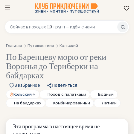
·
·
живи
мечтай
путешествуй
8 800 200-70-23
110
Сейчас в
походах
групп — идём с нами
Главная
Путешествия
Кольский
По Баренцеву морю от реки
Воронья до Териберки на
байдарках
В избранное
Поделиться
Кольский
Поход с палатками
Водный
На байдарках
Комбинированный
Летний
Эта программа в настоящее время не
проводится.