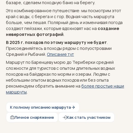
базаре, сделаем походную баню на берегу.
Это комбинированное путешествие: мы посмотрим этот
край с воды, с берега и с гор. Водная часть маршрута
больше, чем пешая. Полярный день и изменчивая погода
создают пейзажи, которые вдохновят нас на
создание
невероятных фотографий
.
В 2025 г. походов по этому маршруту не будет
.
Присоединяйтесь в походы рядом с полуостровами
Средний и Рыбачий.
Описание тут
Маршрут по Баренцеву морю до Териберки средней
сложности для туристов с опытом длительных водных
походов на байдарках по морям и озерам. Людям с
небольшим опытом водных походов или без опыта
рекомендуем обратить внимание на
более простые наши
маршруты
.
К полному описанию маршрута
Личное снаряжение
Как стать участником