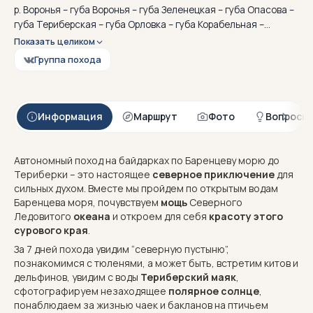
р. Воронья – губа Воронья – губа Зеленецкая – губа Опасова –
губа Териберская – губа Орловка – губа Корабельная –
Териберка
Показать целиком
Группа похода
Информация
Маршрут
Фото
Вопросы
Автономный поход на байдарках по Баренцеву морю до
Териберки – это настоящее
северное приключение
для
сильных духом. Вместе мы пройдем по открытым водам
Баренцева моря, почувствуем
мощь
Северного
Ледовитого
океана
и откроем для себя
красоту этого
сурового края
.
За 7 дней похода увидим “северную пустыню”,
познакомимся с тюленями, а может быть, встретим китов и
дельфинов, увидим с воды
Териберский маяк
,
сфотографируем незаходящее
полярное солнце
,
понаблюдаем за жизнью чаек и бакланов на птичьем