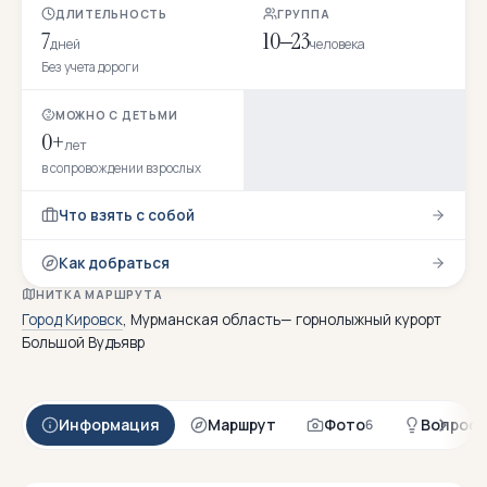
ДЛИТЕЛЬНОСТЬ
ГРУППА
7
10–23
дней
человека
Без учета дороги
МОЖНО С ДЕТЬМИ
0+
лет
в сопровождении взрослых
Что взять с собой
Как добраться
НИТКА МАРШРУТА
Город Кировск
, Мурманская область— горнолыжный курорт
Большой Вудъявр
Информация
Маршрут
Фото
Вопрос
6