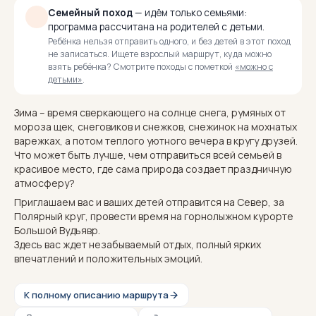
Семейный поход
— идём только семьями:
программа рассчитана на родителей с детьми.
Ребёнка нельзя отправить одного, и без детей в этот поход
не записаться. Ищете взрослый маршрут, куда можно
взять ребёнка? Смотрите походы с пометкой
«можно с
детьми»
.
Зима – время сверкающего на солнце снега, румяных от
мороза щек, снеговиков и снежков, снежинок на мохнатых
варежках, а потом теплого уютного вечера в кругу друзей.
Что может быть лучше, чем отправиться всей семьей в
красивое место, где сама природа создает праздничную
атмосферу?
Приглашаем вас и ваших детей отправится на Север, за
Полярный круг, провести время на горнолыжном курорте
Большой Вудъявр.
Здесь вас ждет незабываемый отдых, полный ярких
впечатлений и положительных эмоций.
К полному описанию маршрута