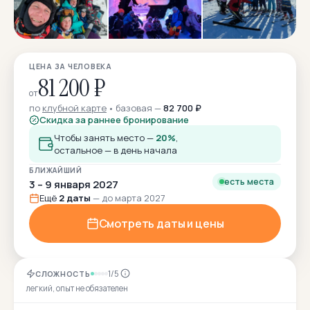
ЦЕНА ЗА ЧЕЛОВЕКА
81 200 ₽
от
по
клубной карте
базовая —
82 700 ₽
Скидка за раннее бронирование
Чтобы занять место —
20%
,
остальное — в день начала
БЛИЖАЙШИЙ
есть места
3 – 9 января 2027
Ещё
2 даты
— до марта 2027
Смотреть даты и цены
1/5
СЛОЖНОСТЬ
легкий, опыт не обязателен