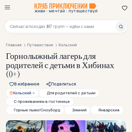
·
·
живи
мечтай
путешествуй
8 800 200-70-23
107
Сейчас в
походах
групп — идём с нами
Главная
Путешествия
Кольский
Горнолыжный лагерь для
родителей с детьми в Хибинах
(0+)
В избранное
Поделиться
Кольский
Для родителей с детьми
С проживанием в гостинице
Горные лыжи/Сноуборд
Зимний
Январские
НОВИНКА