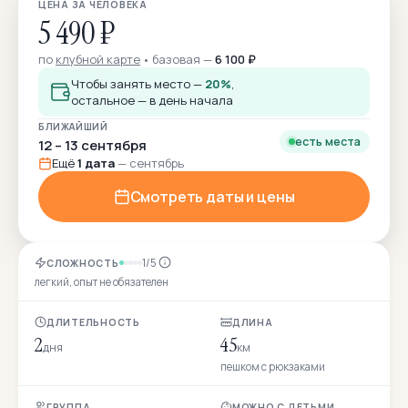
ЦЕНА ЗА ЧЕЛОВЕКА
5 490 ₽
по
клубной карте
базовая —
6 100 ₽
Чтобы занять место —
20%
,
остальное — в день начала
БЛИЖАЙШИЙ
есть места
12 – 13 сентября
Ещё
1 дата
— сентябрь
Смотреть даты и цены
1/5
СЛОЖНОСТЬ
легкий, опыт не обязателен
ДЛИТЕЛЬНОСТЬ
ДЛИНА
2
45
дня
км
пешком с рюкзаками
ГРУППА
МОЖНО С ДЕТЬМИ