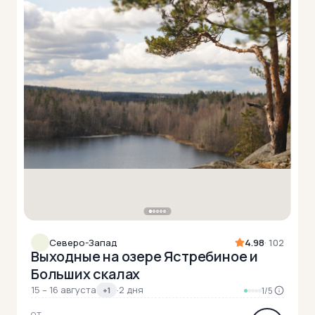
Северо-Запад
4.98
· 102
Выходные на озере Ястребиное и
Больших скалах
15 – 16 августа
·
2 дня
+1
1/5
ОТ