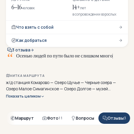
6–16
14+
человек
лет
в сопровождении взрослых
Что взять с собой
Как добраться
3 отзыва
О
с
е
н
ь
ю
л
ю
д
е
й
п
о
п
у
т
и
б
ы
л
о
н
е
с
л
и
ш
к
о
м
м
н
о
г
о
НИТКА МАРШРУТА
ж/д станция Комарово — Озеро Щучье — Черные озера —
Озеро Малое Симагинское — Озеро Долгое — музей
«Ялкала» — Большое Симагинское озеро — Дружинное озеро
Показать целиком
— экотропа Комаровский берег — ж/д станция Комарово
я
Маршрут
Фото
Вопросы
Отзывы
11
3