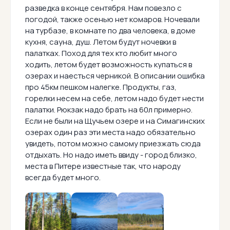
разведка в конце сентября. Нам повезло с
погодой, также осенью нет комаров. Ночевали
на турбазе, в комнате по два человека, в доме
кухня, сауна, душ. Летом будут ночевки в
палатках. Поход для тех кто любит много
ходить, летом будет возможность купаться в
озерах и наесться черникой. В описании ошибка
про 45км пешком налегке. Продукты, газ,
горелки несем на себе, летом надо будет нести
палатки. Рюкзак надо брать на 60л примерно.
Если не были на Щучьем озере и на Симагинских
озерах один раз эти места надо обязательно
увидеть, потом можно самому приезжать сюда
отдыхать. Но надо иметь ввиду - город близко,
места в Питере известные так, что народу
всегда будет много.