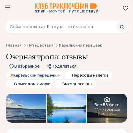
·
·
живи
мечтай
путешествуй
8 800 200-70-23
111
Сейчас в
походах
групп — идём с нами
Главная
Путешествия
Карельский перешеек
Озерная тропа: отзывы
В избранное
Поделиться
Карельский перешеек
Переходы налегке
С выходом к морю
Выходного дня
Все 56 фото
44 — из отзывов
участников