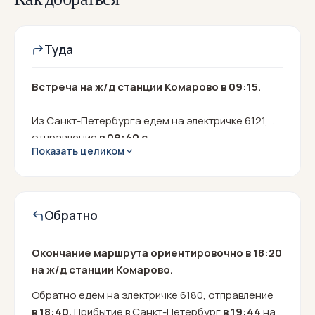
Туда
Встреча на ж/д станции Комарово в 09:15.
Из Санкт-Петербурга едем на электричке 6121,
отправление
в 09:40 с
Показать целиком
Финляндского вокзала.
Прибытие
на ж/д
станцию Комарово в 10:29
Обратно
Окончание маршрута ориентировочно в 18:20
на ж/д станции Комарово.
Обратно едем на электричке 6180, отправление
в 18:40.
Прибытие в Санкт-Петербург
в 19:44
на