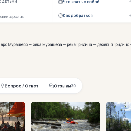
Что взять с собой
С ДЕТЬМИ
Как добраться
дении взрослых
зеро Мурашево — река Мурашева — река Гридина — деревня Гридино
Вопрос / Ответ
Отзывы
30