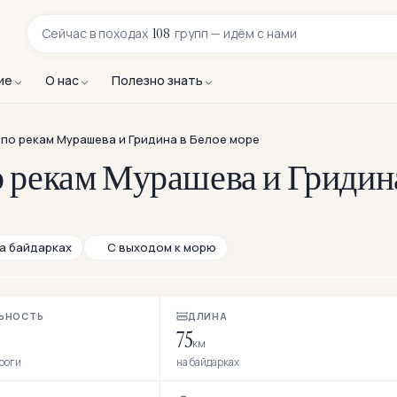
108
Сейчас в
походах
групп — идём с нами
ие
О нас
Полезно знать
 по рекам Мурашева и Гридина в Белое море
о рекам Мурашева и Гридин
а байдарках
С выходом к морю
ЬНОСТЬ
ДЛИНА
75
км
ороги
на байдарках