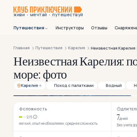
·
·
живи
мечтай
путешествуй
Путешествия
Инструкторы
Отзывы
Снаряжен
Главная
Путешествия
Карелия
Неизвестная Карелия:
Неизвестная Карелия: п
море: фото
Карелия
Поход с палатками
Водный
Н
СЛОЖНОСТЬ
ДЛИТЕЛ
7
2/5
дней
легкий, опыт не обязателен, средняя сложность
Без учета д