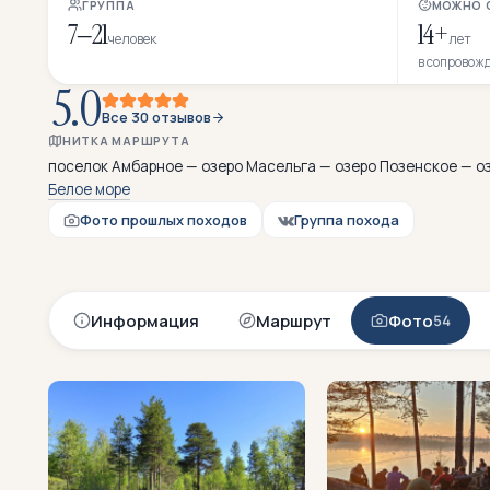
ГРУППА
МОЖНО 
7–21
14+
человек
лет
в сопровож
5.0
Все 30 отзывов
НИТКА МАРШРУТА
поселок Амбарное — озеро Масельга — озеро Позенское — о
Белое море
Фото прошлых походов
Группа похода
Информация
Маршрут
Фото
54