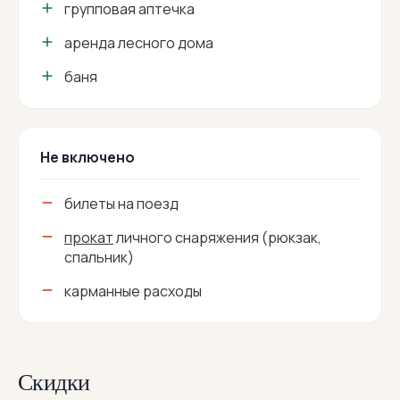
групповая аптечка
аренда лесного дома
баня
Не включено
билеты на поезд
прокат
личного снаряжения (рюкзак,
спальник)
карманные расходы
Скидки