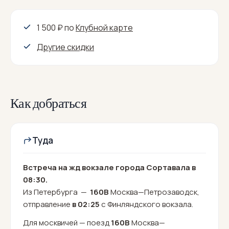
1 500 ₽
по
Клубной карте
Другие скидки
Как добраться
Туда
Встреча на жд вокзале города Сортавала в
08:30.
Из Петербурга —
160В
Москва—Петрозаводск,
отправление
в 02:25
с Финляндского вокзала.
Для москвичей — поезд
160В
Москва—