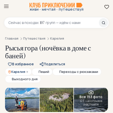
·
·
живи
мечтай
путешествуй
8 800 200-70-23
107
Сейчас в
походах
групп — идём с нами
Главная
Путешествия
Карелия
Рысья гора (ночёвка в доме с
баней)
В избранное
Поделиться
Карелия
Пеший
Переходы с рюкзаками
Выходного дня
Все 153 фото
123 — из отзывов
участников