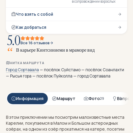
в сопровождении взрослых
Что взять с собой
Как добраться
5.0
Все 16 отзывов
В
к
а
р
ь
е
р
е
К
и
н
т
с
и
н
и
е
м
и
в
м
р
а
м
о
р
е
в
и
д
н
ы
в
о
д
о
р
о
с
л
и
и
к
а
п
л
НИТКА МАРШРУТА
Город Сортавала
— посёлок Суйстамо — посёлок Соанлахти
— Рысья гора — посёлок Пуйколла — город Сортавала
Информация
Маршрут
Фото
Вопрос
29
В этом приключении мы посмотрим малоизвестные места
Карелии, покупаемся в Малом и Большом астероидных
озёрах, на одном из озёр прокатимся на катере, посетим