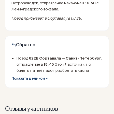
Петрозаводск, отправление накануне в
16:50
с
Ленинградского вокзала.
Поезд прибывает в Сортавалу в 08:28.
Обратно
Поезд
822В
Сортавала — Санкт-Петербург,
отправление в
18:45
Это «Ласточка», но
билеты на неё надо приобретать как на
обычный поезд. Прибытие в 22:45 на
Показать целиком
Финляндский вокзал.
Поезд
160А
Петрозаводск — Москва,
отправление из Сортавалы в
20:20
, прибытие в
Москву на Ленинградский вокзал в
10:16
.
Отзывы участников