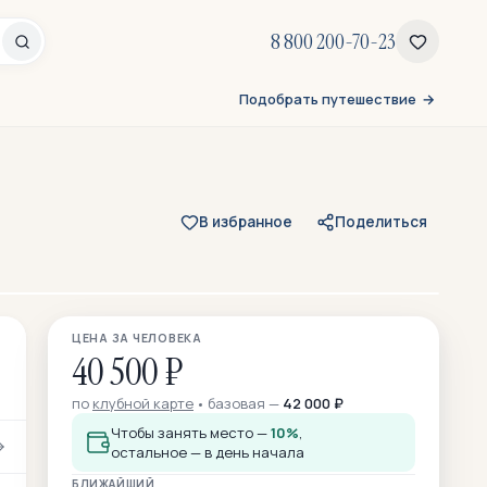
8 800 200-70-23
Подобрать путешествие
В избранное
Поделиться
Все 639 фото
ЦЕНА ЗА ЧЕЛОВЕКА
454 — из отзывов участников
40 500 ₽
по
клубной карте
базовая —
42 000 ₽
Чтобы занять место —
10%
,
остальное — в день начала
БЛИЖАЙШИЙ