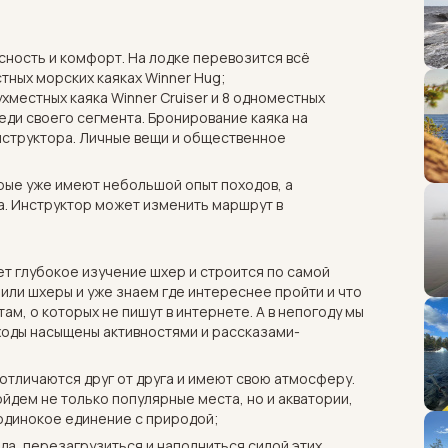
сность и комфорт. На лодке перевозится всё
тных морских каяках Winner Hug;
хместных каяка Winner Cruiser и 8 одноместных
еди своего сегмента. Бронирование каяка на
нструктора. Личные вещи и общественное
орые уже имеют небольшой опыт походов, а
а. Инструктор может изменить маршрут в
т глубокое изучение шхер и строится по самой
или шхеры и уже знаем где интереснее пройти и что
м, о которых не пишут в интернете. А в непогоду мы
оходы насыщены активностями и рассказами-
отличаются друг от друга и имеют свою атмосферу.
йдем не только популярные места, но и акватории,
 одинокое единение с природой;
да, перезагрузиться и наполниться силой этих