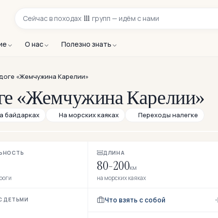
111
Сейчас в
походах
групп — идём с нами
ие
О нас
Полезно знать
адоге «Жемчужина Карелии»
оге «Жемчужина Карелии»
а байдарках
На морских каяках
Переходы налегке
ЬНОСТЬ
ДЛИНА
80-200
км
ороги
на морских каяках
Что взять с собой
С ДЕТЬМИ