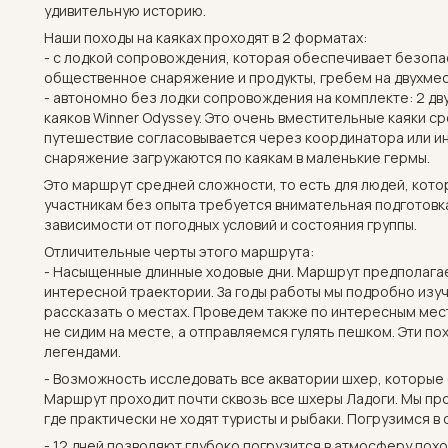
удивительную историю.
Наши походы на каяках проходят в 2 форматах:
- с лодкой сопровождения, которая обеспечивает безопа
общественное снаряжение и продукты, гребем на двухмес
- автономно без лодки сопровождения на комплекте: 2 дву
каяков Winner Odyssey. Это очень вместительные каяки ср
путешествие согласовывается через координатора или и
снаряжение загружаются по каякам в маленькие гермы.
Это маршрут средней сложности, то есть для людей, кот
участникам без опыта требуется внимательная подготовк
зависимости от погодных условий и состояния группы.
Отличительные черты этого маршрута:
- Насыщенные длинные ходовые дни. Маршрут предполагае
интересной траектории. За годы работы мы подробно изуч
рассказать о местах. Проведем также по интересным места
не сидим на месте, а отправляемся гулять пешком. Эти п
легендами.
- Возможность исследовать все акватории шхер, которые 
Маршрут проходит почти сквозь все шхеры Ладоги. Мы про
где практически не ходят туристы и рыбаки. Погрузимся в
- 12 дней позволяют глубоко погрузится в атмосферу похо