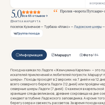
в сопровож
5.0
П
р
о
л
и
в
«
в
о
р
о
т
а
П
у
т
с
а
а
р
и
»
Все 65 отзывов
НИТКА МАРШРУТА
поселок Кузнечное — Турбаза «Илакс» —
Ладожские шхеры
—
Группа похода
Информация
Маршрут
Фото
184
Поход на каяках по Ладоге «Жемчужина Карелии» — это пу
искателей приключений и любителей погрести. Маршрут 
шхеры». Походы проходят в 2 версиях: на 7 дней и на 12 д
всего северного берега Ладоги (12 дней) или пройдем ч
северные шхеры Ладоги (7 дней). О кажемся в карельской 
хранящие следы великанов, древние сокровища на дне оз
ожидают в глубине Ладожского заповедника. А кроме того -
берегу озера и свежесть рассветов. За время похода каж