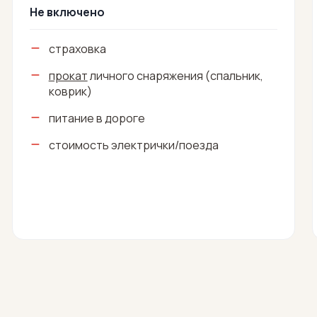
Не включено
страховка
прокат
личного снаряжения (спальник,
коврик)
питание в дороге
стоимость электрички/поезда