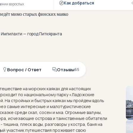
Как добраться
дении взрослых
в
е
д
ё
т
м
и
м
о
с
т
а
р
ы
х
ф
и
н
с
к
и
х
м
а
я
к
о
в
 Импилахти — город Питкяранта
Вопрос / Ответ
Отзывы
65
тешествие на морских каяках для настоящих
проходит по национальному парку «Ладожские
ней. На стройных и быстрых каяках мы пройдем вдоль
ерез самые интересные и малотуристические
сказке среди скал, сосен и мха. Огромные валуны,
ера, исчезающие острова и таинственные обитатели
 тишина, плеск воды, разговоры у костра, баня на
дый участник путешествия проживает свою