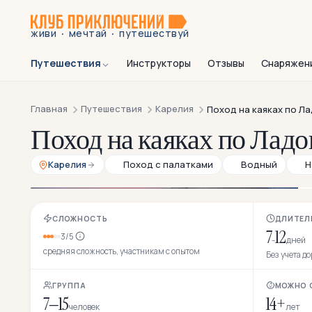
·
·
живи
мечтай
путешествуй
Путешествия
Инструкторы
Отзывы
Снаряжен
Главная
Путешествия
Карелия
Поход на каяках по Л
Поход на каяках по Лад
Карелия
Поход с палатками
Водный
Н
СЛОЖНОСТЬ
ДЛИТЕЛ
7
12
3/5
-
дней
средняя сложность, участникам с опытом
Без учета д
ГРУППА
МОЖНО 
7–15
14+
человек
лет