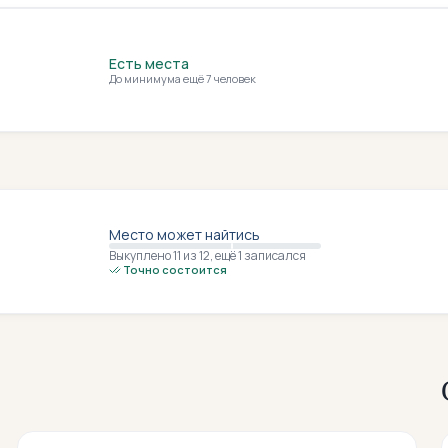
Есть места
До минимума ещё 7 человек
Место может найтись
Выкуплено 11
из 12
,
ещё 1 записался
Точно состоится