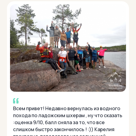
Всем привет! Недавно вернулась из водного
похода по ладожским шхерам , ну что сказать
:оценка 9/10, балл сняла за то, что все
слишком быстро закончилось ! :)) Карелия