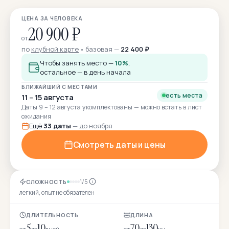
ЦЕНА ЗА ЧЕЛОВЕКА
20 900 ₽
от
по
клубной карте
базовая —
22 400 ₽
Чтобы занять место —
10%
,
остальное — в день начала
БЛИЖАЙШИЙ С МЕСТАМИ
есть места
11 – 15 августа
Даты 9 – 12 августа укомплектованы — можно встать в лист
ожидания
Ещё
33 даты
— до ноября
Смотреть даты и цены
1/5
СЛОЖНОСТЬ
легкий, опыт не обязателен
ДЛИТЕЛЬНОСТЬ
ДЛИНА
5
10
70
130