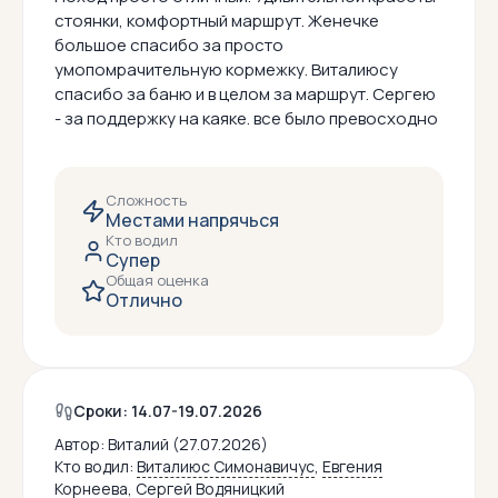
стоянки, комфортный маршрут. Женечке
большое спасибо за просто
умопомрачительную кормежку. Виталиюсу
спасибо за баню и в целом за маршрут. Сергею
- за поддержку на каяке. все было превосходно
Сложность
Местами напрячься
Кто водил
Супер
Общая оценка
Отлично
Сроки: 14.07-19.07.2026
Автор:
Виталий (27.07.2026)
Кто водил:
Виталиюс Симонавичус
,
Евгения
Корнеева
,
Сергей Водяницкий