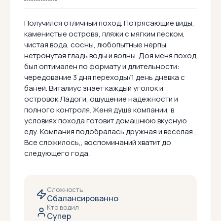
Получился отличный поход. Потрясающие виды,
каменистые острова, пляжи с мягким песком,
чистая вода, сосны, любопытные нерпы,
нетронутая гладь воды и волны. Доя меня поход
был оптимален по формату и длительности:
чередование 3 дня переходы/1 день дневка с
баней. Виталиус знает каждый уголок и
островок Ладоги, ощущение надежности и
полного контроля. Женя душа компании, в
условиях похода готовит домашнюю вкусную
еду. Компания подобралась дружная и веселая ,
Все сложилось,, воспоминаний хватит до
следующего года.
Сложность
Сбалансированно
Кто водил
Супер