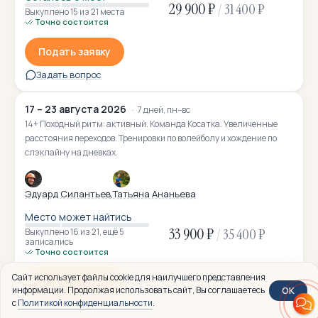
29 900 ₽
/
31 400 ₽
Выкуплено 15
из 21 места
Точно состоится
Подать заявку
Задать вопрос
17 – 23 августа 2026
7 дней, пн–вс
14+ Походный ритм: активный. Команда Косатка. Увеличенные
расстояния переходов. Тренировки по волейболу и хождение по
слэклайну на дневках.
Эдуард Силантьев
Татьяна Ананьева
Место может найтись
33 900 ₽
/
35 400 ₽
Выкуплено 16
из 21
,
ещё 5
записались
Точно состоится
Сайт использует файлы cookie для наилучшего представления
Подать заявку
OK
информации. Продолжая использовать сайт, Вы соглашаетесь
с
Политикой конфиденциальности
.
Задать вопрос