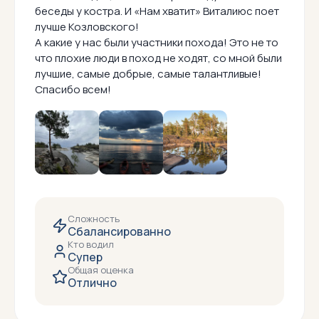
беседы у костра. И «Нам хватит» Виталиюс поет
лучше Козловского!
А какие у нас были участники похода! Это не то
что плохие люди в поход не ходят, со мной были
лучшие, самые добрые, самые талантливые!
Спасибо всем!
Сложность
Сбалансированно
Кто водил
Супер
Общая оценка
Отлично