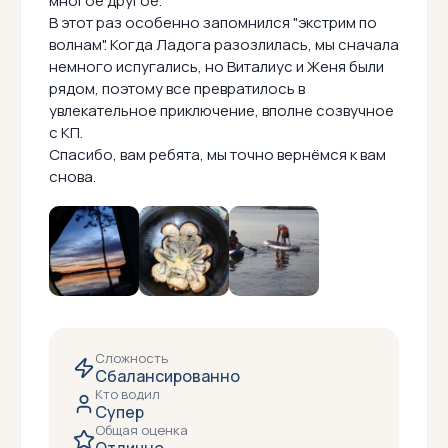
многое другое.
В этот раз особенно запомнился "экстрим по
волнам". Когда Ладога разозлилась, мы сначала
немного испугались, но Виталиус и Женя были
рядом, поэтому все превратилось в
увлекательное приключение, вполне созвучное
с КП.
Спасибо, вам ребята, мы точно вернёмся к вам
снова.
Сложность
Сбалансированно
Кто водил
Супер
Общая оценка