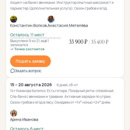
Акцент на бане с вениками. Инструктор опытный массажист и
пармастер (дополнительная услуга). Сезон грибов и ягод.
Константин Волков
Анастасия Метелёва
Осталось 11 мест
33 900 ₽
/
35 400 ₽
Выкуплено 9
из 21
,
ещё 1
записался
Точно состоится
Подать заявку
Задать вопрос
15 – 20 августа 2026
6 дней, сб–чт
14+ Команда Калипсо. Есть гитара. Походный ритм: спокойный.
Спа-баня с вениками и травами. Активные зарядки по утрам.
Сезон грибов и ягод в лесу. Ожидаем от +14° ночью +24° днём.
Арина Иванова
Осталось 6 мест