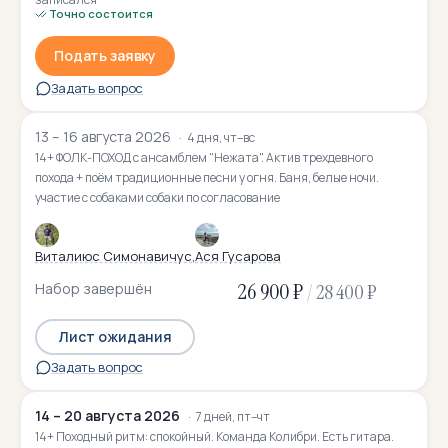
Точно состоится
Подать заявку
Задать вопрос
13 – 16 августа 2026
4 дня, чт–вс
14+ ФОЛК-ПОХОД с ансамблем "Нежата". Актив трехдевного
похода + поём традиционные песни у огня. Баня, белые ночи.
участие с собаками собаки по согласование
Виталиюс Симонавичус
Ася Гусарова
26 900 ₽
Набор завершён
/
28 400 ₽
Лист ожидания
Задать вопрос
14 – 20 августа 2026
7 дней, пт–чт
14+ Походный ритм: спокойный. Команда Колибри. Есть гитара.