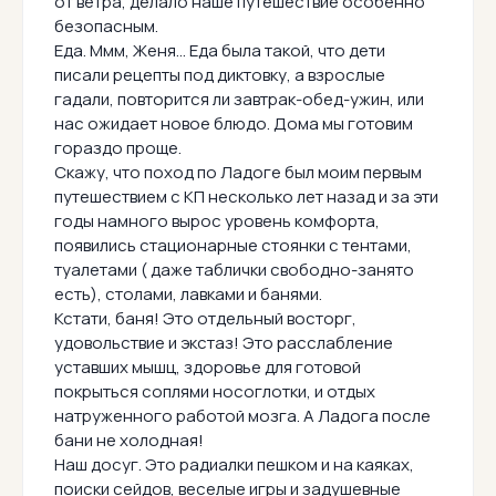
от ветра, делало наше путешествие особенно
безопасным.
Еда. Ммм, Женя… Еда была такой, что дети
писали рецепты под диктовку, а взрослые
гадали, повторится ли завтрак-обед-ужин, или
нас ожидает новое блюдо. Дома мы готовим
гораздо проще.
Скажу, что поход по Ладоге был моим первым
путешествием с КП несколько лет назад и за эти
годы намного вырос уровень комфорта,
появились стационарные стоянки с тентами,
туалетами ( даже таблички свободно-занято
есть), столами, лавками и банями.
Кстати, баня! Это отдельный восторг,
удовольствие и экстаз! Это расслабление
уставших мышц, здоровье для готовой
покрыться соплями носоглотки, и отдых
натруженного работой мозга. А Ладога после
бани не холодная!
Наш досуг. Это радиалки пешком и на каяках,
поиски сейдов, веселые игры и задушевные