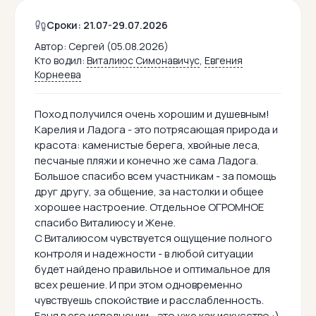
Сроки: 21.07-29.07.2026
Автор:
Сергей (05.08.2026)
Кто водил:
Виталиюс Симонавичус
,
Евгения
Корнеева
Поход получился очень хорошим и душевным!
Карелия и Ладога - это потрясающая природа и
красота: каменистые берега, хвойные леса,
песчаные пляжи и конечно же сама Ладога.
Большое спасибо всем участникам - за помощь
друг другу, за общение, за настолки и общее
хорошее настроение. Отдельное ОГРОМНОЕ
спасибо Виталиюсу и Жене.
С Виталиюсом чувствуется ощущение полного
контроля и надежности - в любой ситуации
будет найдено правильное и оптимальное для
всех решение. И при этом одновременно
чувствуешь спокойствие и расслабленность.
Баня в его исполнении - это уже как искусство :)