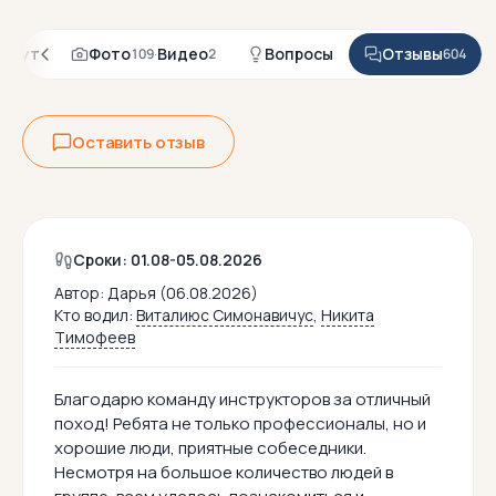
шрут
Фото
·
Видео
Вопросы
Отзывы
109
2
604
Оставить отзыв
Сроки: 01.08-05.08.2026
Автор:
Дарья (06.08.2026)
Кто водил:
Виталиюс Симонавичус
,
Никита
Тимофеев
Благодарю команду инструкторов за отличный
поход! Ребята не только профессионалы, но и
хорошие люди, приятные собеседники.
Несмотря на большое количество людей в