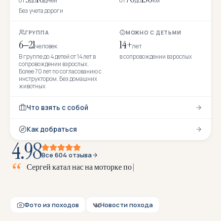
от
до
дней
от
до
км
Без учета дороги
ГРУППА
МОЖНО С ДЕТЬМИ
6–21
14+
человек
лет
В группе до 4 детей от 14 лет в
в сопровождении взрослых
сопровождении взрослых.
Более 70 лет по согласованию с
инструктором. Без домашних
животных
Что взять с собой
Как добраться
4.98
Все 604 отзыва
С
е
р
г
е
й
к
а
т
а
л
н
а
с
н
а
м
о
т
о
р
к
е
п
о
ш
т
о
р
м
о
в
о
й
Л
а
д
о
г
е
Фото из походов
Новости похода