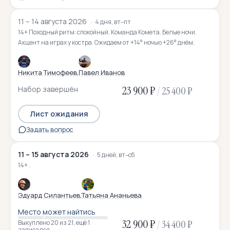
11 – 14 августа 2026
4 дня, вт–пт
14+ Походный ритм: спокойный. Команда Комета. Белые ночи.
Акцент на играх у костра. Ожидаем от +14° ночью +26° днём.
Никита Тимофеев
Павел Иванов
23 900 ₽
Набор завершён
/
25 400 ₽
Лист ожидания
Задать вопрос
11 – 15 августа 2026
5 дней, вт–сб
14+ .
Эдуард Силантьев
Татьяна Ананьева
Место может найтись
32 900 ₽
/
34 400 ₽
Выкуплено 20
из 21
,
ещё 1
записался