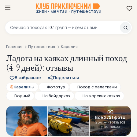
·
·
живи
мечтай
путешествуй
8 800 200-70-23
107
Сейчас в
походах
групп — идём с нами
Главная
Путешествия
Карелия
Ладога на каяках длинный поход
(4-9 дней): отзывы
В избранное
Поделиться
Карелия
Фототур
Поход с палатками
Водный
На байдарках
На морских каяках
НОВИНКА
Все 2751 фото
2641 — из отзывов
участников