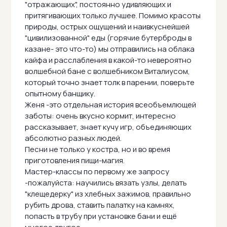
"отражающих", постоянно удивляющих и
притягивающих только лучшее. Помимо красоты
природы, острых ощущений и наивкуснейшей
"цивилизованной" еды (горячие бутерброды в
казане- это что-то) мы отправились на облака
кайфа и расслабления в какой-то невероятно
волшебной бане с волшебником Виталиусом,
который точно знает толк в парении, поверьте
опытному банщику.
Женя -это отдельная история всеобъемлющей
заботы: очень вкусно кормит, интересно
рассказывает, знает кучу игр, объединяющих
абсолютно разных людей.
Песни не только у костра, но и во время
приготовления пищи-магия.
Мастер-классы по первому же запросу
-пожалуйста: научились вязать узлы, делать
"клещедерку" из хлебных зажимов, правильно
рубить дрова, ставить палатку на камнях,
попасть в трубу при установке бани и ещё