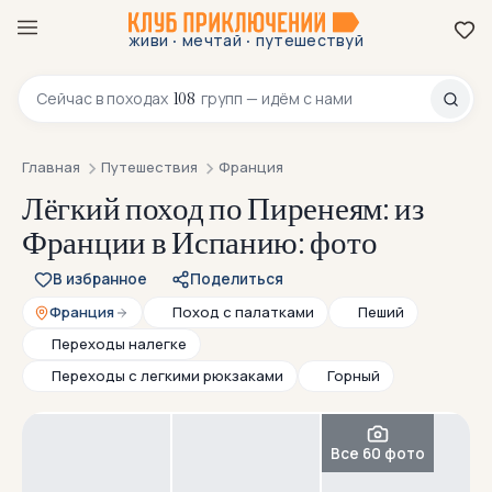
·
·
живи
мечтай
путешествуй
8 800 200-70-23
108
Сейчас в
походах
групп — идём с нами
Главная
Путешествия
Франция
Лёгкий поход по Пиренеям: из
Франции в Испанию: фото
В избранное
Поделиться
Франция
Поход с палатками
Пеший
Переходы налегке
Переходы с легкими рюкзаками
Горный
Все 60 фото