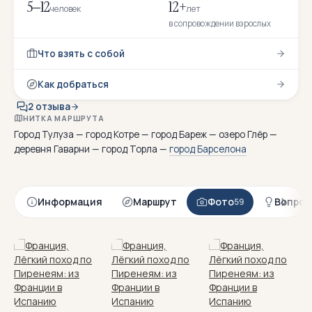
5–12
12+
человек
лет
в сопровождении взрослых
Что взять с собой
Как добраться
2 отзыва
НИТКА МАРШРУТА
Город Тулуза — город Котре — город Бареж — озеро Глёр —
деревня Гаварни — город Торла —
город Барселона
Информация
Маршрут
Фото
Вопрос
59