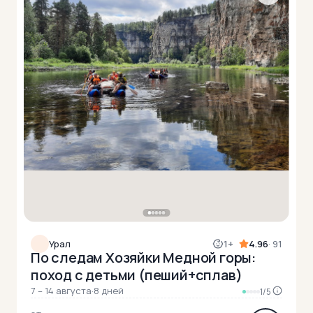
Урал
1+
4.96
· 91
По следам Хозяйки Медной горы:
поход с детьми (пеший+сплав)
7 – 14 августа
·
8 дней
1/5