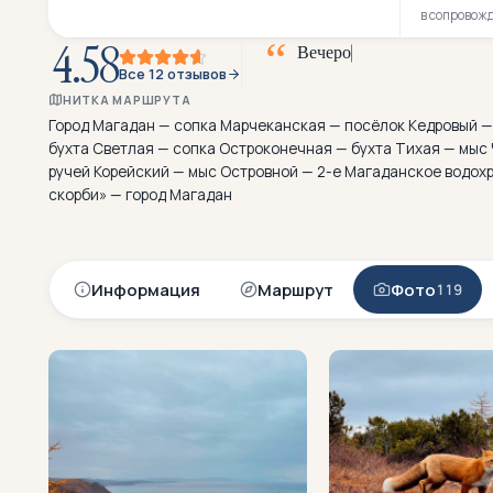
в сопровож
4.58
В
е
ч
е
р
о
м
т
у
м
а
н
о
б
н
и
м
а
е
т
Все 12 отзывов
НИТКА МАРШРУТА
Город Магадан — сопка Марчеканская — посёлок Кедровый —
бухта Светлая — сопка Остроконечная — бухта Тихая — мыс 
ручей Корейский — мыс Островной — 2-е Магаданское водо
скорби» — город Магадан
Информация
Маршрут
Фото
119