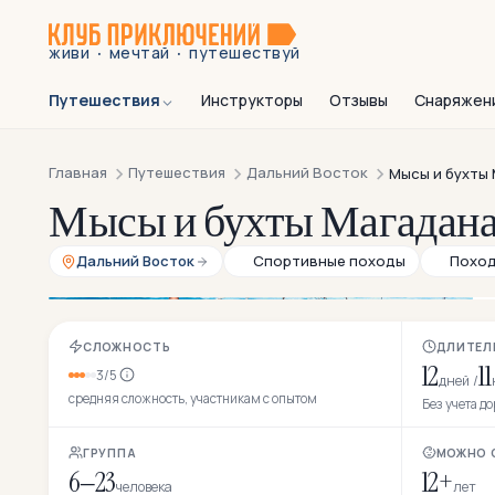
·
·
живи
мечтай
путешествуй
Путешествия
Инструкторы
Отзывы
Снаряжен
Главная
Путешествия
Дальний Восток
Мысы и бухты
Мысы и бухты Магадана:
Дальний Восток
Спортивные походы
Поход
СЛОЖНОСТЬ
ДЛИТЕЛ
12
11
3/5
дней /
средняя сложность, участникам с опытом
Без учета д
ГРУППА
МОЖНО 
6–23
12+
человека
лет