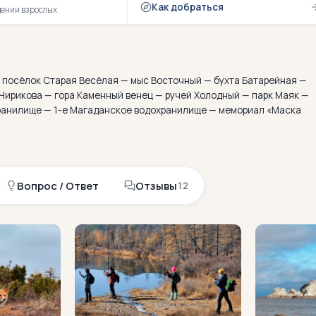
Как добраться
дении взрослых
в
с
ё
в
о
к
р
у
г
,
а
н
о
ч
ь
ю
о
т
 посёлок Старая Весёлая — мыс Восточный — бухта Батарейная —
Чирикова — гора Каменный венец — ручей Холодный — парк Маяк —
хранилище — 1-е Магаданское водохранилище — мемориал «Маска
Вопрос / Ответ
Отзывы
12