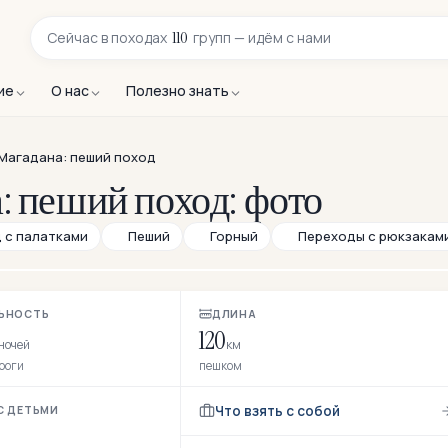
110
Сейчас в
походах
групп — идём с нами
ие
О нас
Полезно знать
 Магадана: пеший поход
 пеший поход: фото
 с палатками
Пеший
Горный
Переходы с рюкзакам
ЬНОСТЬ
ДЛИНА
120
ночей
км
ороги
пешком
Что взять с собой
С ДЕТЬМИ