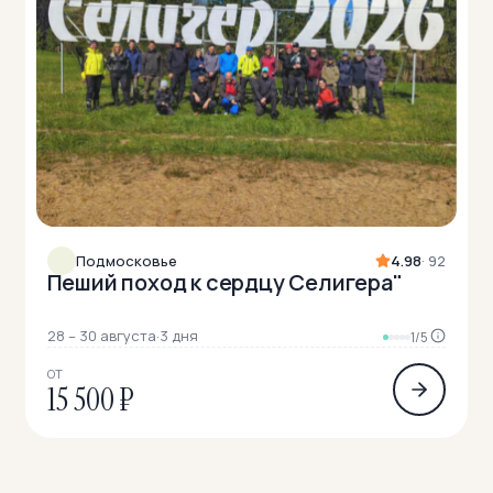
Подмосковье
4.98
· 92
Пеший поход к сердцу Селигера"
28 – 30 августа
·
3 дня
1/5
ОТ
15 500 ₽