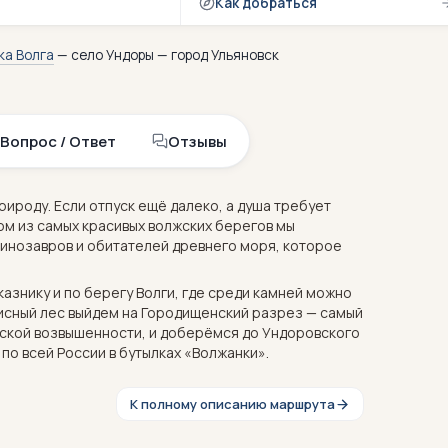
Как добраться
ка Волга
— село Ундоры — город Ульяновск
Вопрос / Ответ
Отзывы
рироду. Если отпуск ещё далеко, а душа требует
ном из самых красивых волжских берегов мы
инозавров и обитателей древнего моря, которое
знику и по берегу Волги, где среди камней можно
исный лес выйдем на Городищенский разрез — самый
жской возвышенности, и доберёмся до Ундоровского
по всей России в бутылках «Волжанки».
К полному описанию маршрута