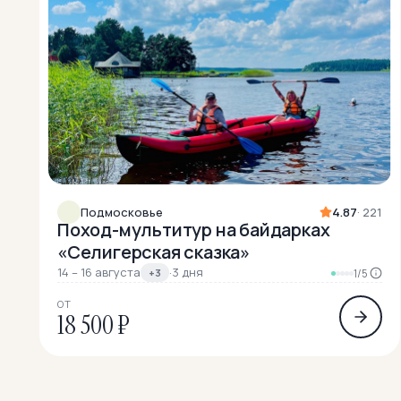
Подмосковье
4.87
· 221
Поход-мультитур на байдарках
«Селигерская сказка»
14 – 16 августа
·
3 дня
+3
1/5
ОТ
18 500 ₽