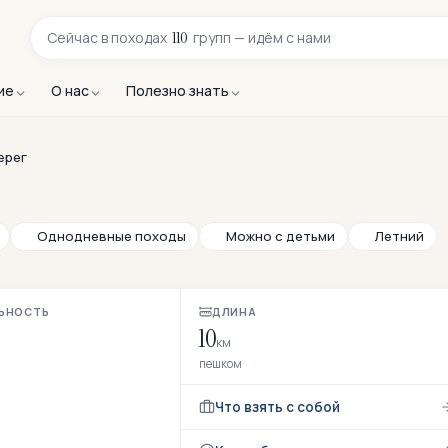
110
Сейчас в
походах
групп — идём с нами
ие
О нас
Полезно знать
ерег
Однодневные походы
Можно с детьми
Летний
ЬНОСТЬ
ДЛИНА
10
км
пешком
Что взять с собой