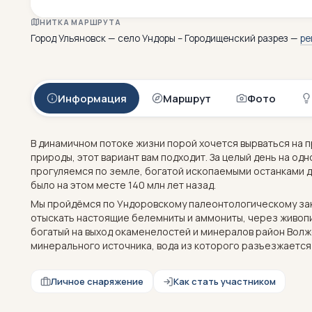
НИТКА МАРШРУТА
Город Ульяновск — село Ундоры – Городищенский разрез —
ре
Информация
Маршрут
Фото
В динамичном потоке жизни порой хочется вырваться на п
природы, этот вариант вам подходит. За целый день на од
прогуляемся по земле, богатой ископаемыми останками д
было на этом месте 140 млн лет назад.
Мы пройдёмся по Ундоровскому палеонтологическому зака
отыскать настоящие белемниты и аммониты, через живоп
богатый на выход окаменелостей и минералов район Вол
минерального источника, вода из которого разъезжается 
Личное снаряжение
Как стать участником