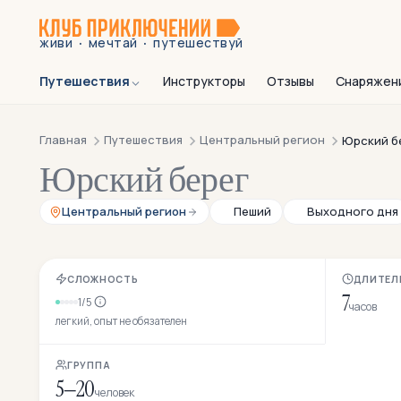
·
·
живи
мечтай
путешествуй
Путешествия
Инструкторы
Отзывы
Снаряжен
Главная
Путешествия
Центральный регион
Юрский б
Юрский берег
Центральный регион
Пеший
Выходного дня
СЛОЖНОСТЬ
ДЛИТЕЛ
7
1/5
часов
легкий, опыт не обязателен
ГРУППА
5–20
человек