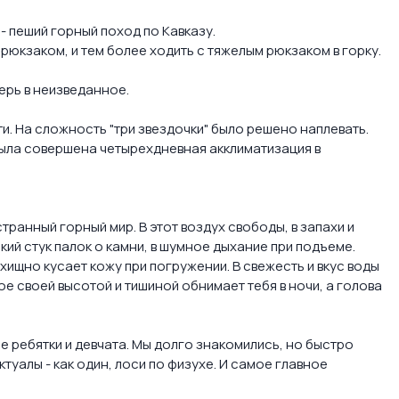
 пеший горный поход по Кавказу.
 рюкзаком, и тем более ходить с тяжелым рюкзаком в горку.
ерь в неизведанное.
. На сложность "три звездочки" было решено наплевать.
была совершена четырехдневная акклиматизация в
странный горный мир. В этот воздух свободы, в запахи и
ский стук палок о камни, в шумное дыхание при подъеме.
хищно кусает кожу при погружении. В свежесть и вкус воды
ое своей высотой и тишиной обнимает тебя в ночи, а голова
е ребятки и девчата. Мы долго знакомились, но быстро
ктуалы - как один, лоси по физухе. И самое главное