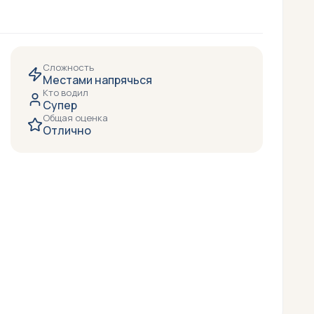
Сложность
Местами напрячься
Кто водил
Супер
Общая оценка
Отлично