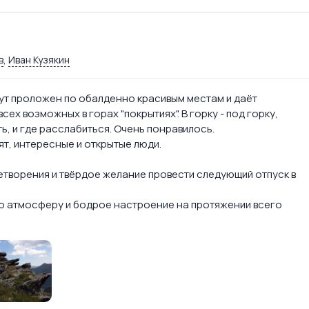
в
,
Иван Кузякин
рут проложен по обалденно красивым местам и даёт
ех возможных в горах "покрытиях". В горку - под горку,
ать, и где расслабиться. Очень понравилось.
ят, интересные и открытые люди.
етворения и твёрдое желание провести следующий отпуск в
ю атмосферу и бодрое настроение на протяжении всего