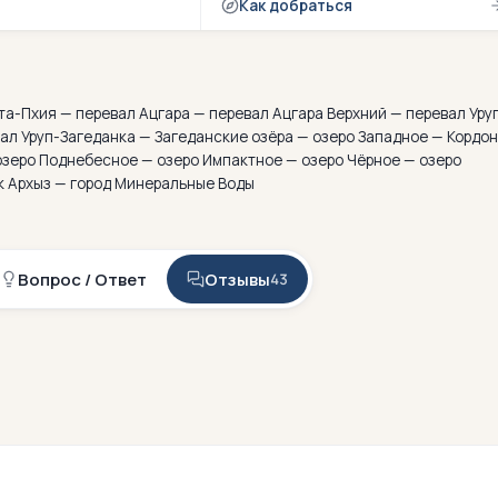
Как добраться
а-Пхия — перевал Ацгара — перевал Ацгара Верхний — перевал Уру
вал Уруп-Загеданка — Загеданские озёра — озеро Западное — Кордон
зеро Поднебесное — озеро Импактное — озеро Чёрное — озеро
к Архыз — город Минеральные Воды
Вопрос / Ответ
Отзывы
43