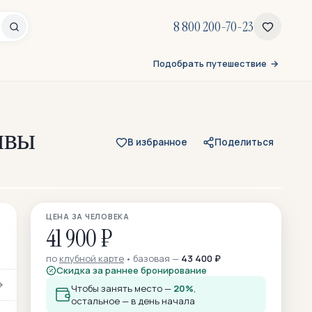
8 800 200-70-23
Подобрать путешествие
ывы
В избранное
Поделиться
Все 358 фото
ЦЕНА ЗА ЧЕЛОВЕКА
337 — из отзывов участников
41 900 ₽
по
клубной карте
базовая —
43 400 ₽
Скидка за раннее бронирование
Чтобы занять место —
20%
,
остальное — в день начала