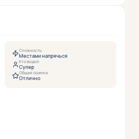
Сложность
Местами напрячься
Кто водил
Супер
Общая оценка
Отлично