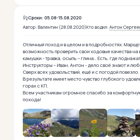
Сроки: 05.08-15.08.2020
Автор:
Валентин (28.08.2020)
Кто водил:
Антон Сергее
Отличный поход и в целом и в подробностях. Марш
возможность проверить свои ходовые качества на вс
камушки - травка, осыпь – глина... Есть, где поднаж
Инструкторы – Иван, Антон - дело своё знают и люб
Сверх всех удовольствий, ещё и с погодой повезло.
В результате имеет место чувство глубокого удовл
горах с КП.
Всем участникам огромное спасибо за комфортну
похода!