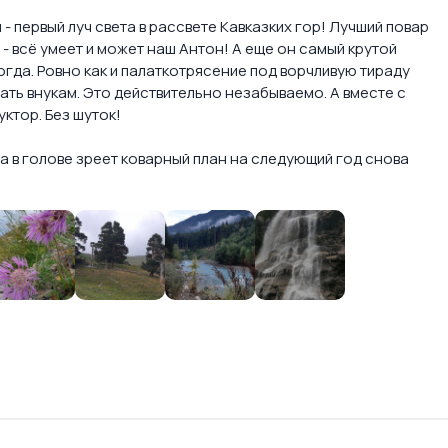
- первый луч света в рассвете Кавказких гор! Лучший повар
 - всё умеет и может наш Антон! А еще он самый крутой
когда. Ровно как и палаткотрясение под ворчливую тираду
ывать внукам. Это действительно незабываемо. А вместе с
ктор. Без шуток!
а в голове зреет коварный план на следующий год снова