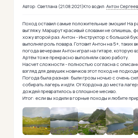
Автор:
Светлана (21.08.2021)
Кто водил:
Антон Сергеев
Поход оставил самые положительные эмоции! На ра
выгляжу. Маршрут красивый словами не опишешь, ф
хожу второй раз. Антон - Инструктор с большой бу
выполнял роль повара. Готовит Антон на 5+, таких в
погода вечерами Антон играл на гитаре, которую вз
Артём тоже прекрасно выполняли свою работу.
Насчет сложности - полностью согласна с описани
взгляд для девушек новичков этот поход не подходи
Погода была разная: были грозы ночью с очень сил
собирать лагерь и идти. От Кордона до места лагер
дождей превратилось в сплошное месиво.
Итог: если вы ходили в горные походы и любите при