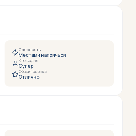
Сложность
Местами напрячься
Кто водил
Супер
Общая оценка
Отлично