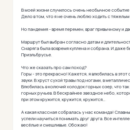
В моей жизни случилось очень необычное событие -
Дело в том, что я не очень люблю ходить с тяжелым
Но пандемия - время перемен, враг привычному и дв
Маршрут был выбран согласно датам и длительности
Снаряга была вовремя куплена и собрана. И даже 
Приэльбрусье.
Что же сказать про сам поход?
Горы - это прекрасно! Кажется, я влюбилась в этот 
звуки. В хруст сухой травы под ногами, в металличе
Влюбилась в колючий холодок горных озер, что так 
горных ручьев. В бескрайнее звездное небо, котор
при этом кружится, кружится, кружится...
А какая классная собралась у нас команда! Славны
успели научиться понимать друг друга. Все интелле
весёлые и смешливые. Обожаю!