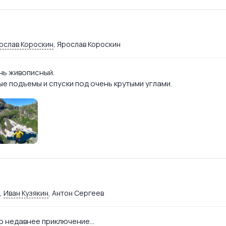
ослав Короскин
, Ярослав Короскин
нь живописный.
е подъемы и спуски под очень крутыми углами.
,
Иван Кузякин
, Антон Сергеев
 недавнее приключение...