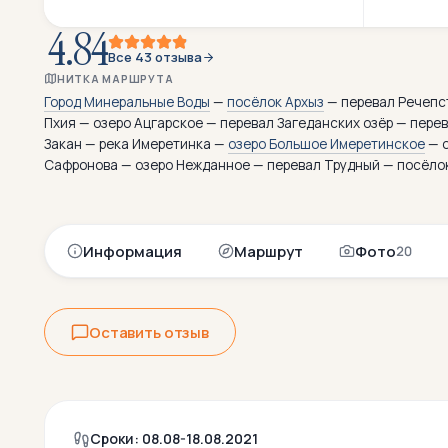
4.84
Все 43 отзыва
НИТКА МАРШРУТА
Город Минеральные Воды
—
посёлок Архыз
— перевал Речепст
Пхия — озеро Ацгарское — перевал Загеданских озёр — пере
Закан — река Имеретинка —
озеро Большое Имеретинское
— о
Сафронова — озеро Нежданное — перевал Трудный — посёло
Информация
Маршрут
Фото
20
Оставить отзыв
Сроки: 08.08-18.08.2021