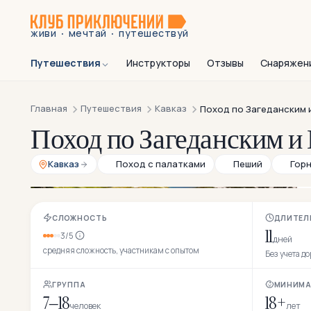
·
·
живи
мечтай
путешествуй
Путешествия
Инструкторы
Отзывы
Снаряжен
Главная
Путешествия
Кавказ
Поход по Загеданским 
Поход по Загеданским и
Кавказ
Поход с палатками
Пеший
Гор
СЛОЖНОСТЬ
ДЛИТЕЛ
11
3/5
дней
средняя сложность, участникам с опытом
Без учета д
ГРУППА
МИНИМА
7–18
18+
человек
лет