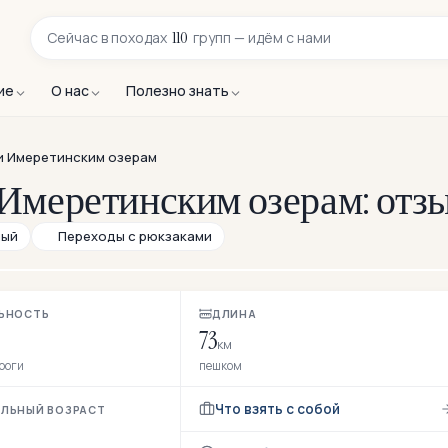
110
Сейчас в
походах
групп — идём с нами
ие
О нас
Полезно знать
и Имеретинским озерам
 Имеретинским озерам: отз
ный
Переходы с рюкзаками
ЬНОСТЬ
ДЛИНА
73
км
ороги
пешком
Что взять с собой
ЛЬНЫЙ ВОЗРАСТ