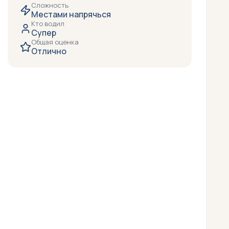
Сложность
Местами напрячься
Кто водил
Супер
Общая оценка
Отлично