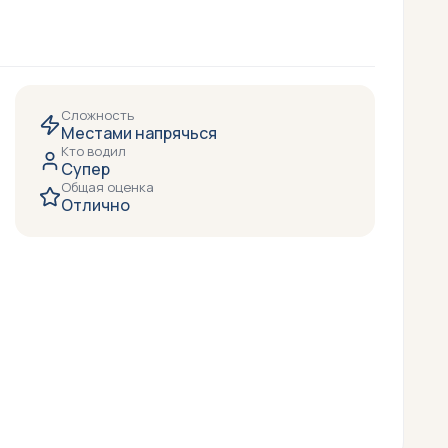
Сложность
Местами напрячься
Кто водил
Супер
Общая оценка
Отлично