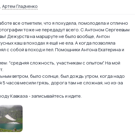
,
Артем Гладченко
боте все отметили, что я похудела, помолодела и отлично
отографии тоже не передадут всего. С Антоном Сергеевым
квы! Дежурств на маршруте не было вообще, Антон
кусных каш в походах я ещё не ела. А когда позволяла
ял с собой в поход и пел. Помощники Антона Екатерина и
ем: "средняя сложность, участникам с опытом". На мой
т.
ьным ветром, было солнце, был дождь утром, когда надо
я 5 часов месили грязь, дорога там не сложная, но из-за
роду Кавказа - записывайтесь и идите.