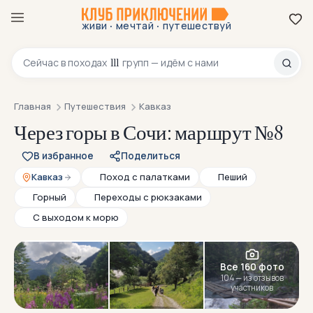
·
·
живи
мечтай
путешествуй
8 800 200-70-23
111
Сейчас в
походах
групп — идём с нами
Главная
Путешествия
Кавказ
Через горы в Сочи: маршрут №8
В избранное
Поделиться
Кавказ
Поход с палатками
Пеший
Горный
Переходы с рюкзаками
С выходом к морю
Все 160 фото
104 — из отзывов
участников