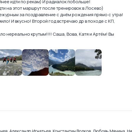
йнее идти по рекам) И радиалок побольше!
ти на этот маршрут после тренировок в Лосево)
дежурным за поздравление с днём рождения прямо с утра!
ло! И вкусно! Второй год встречаю др в походе с КП,
о нереально крутым!!!! Саша, Вова, Катя и Артём! Вы
нев
,
Александр Игнатьев
,
Константин Волков
,
Любовь Мячина
,
Ни