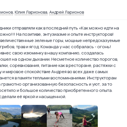
рионов
,
Юлия Ларионова
,
Андрей Ларионов
ники отправляли как в последний путь «Как можно идти на
жно!!! На позитиве, энтузиазме и опыте инструкторов!
 величественные зеленые горы, мощные непредсказуемые
 грибов, трав и ягод. Команда у нас собралась - огонь!
ивнес свою изюминку в нашу компанию, создалась
рошел на одном дыхании. Несметное количество порогов,
и, соревнования, питание как в ресторане, растяжки с
 и мировое спокойствие Андрея во всех даже самых
анется в памяти теплыми воспоминаниями. Инструкторам
 грамотно организованную безопасность и уют, за то
сетило и большое количество приобретенного опыта.
 сделали её яркой и насыщенной.