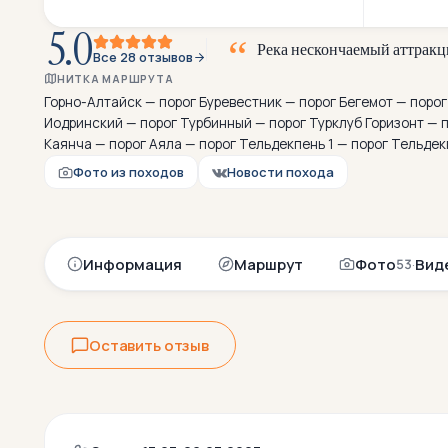
5.0
Р
е
к
а
н
е
с
к
о
н
ч
а
е
м
ы
й
а
т
т
р
а
к
ц
Все 28 отзывов
НИТКА МАРШРУТА
Горно-Алтайск — порог Буревестник — порог Бегемот — поро
Иодринский — порог Турбинный — порог Турклуб Горизонт — 
Каянча — порог Аяла — порог Тельдекпень 1 — порог Тельдек
Фото из походов
Новости похода
Информация
Маршрут
Фото
·
Вид
53
Оставить отзыв