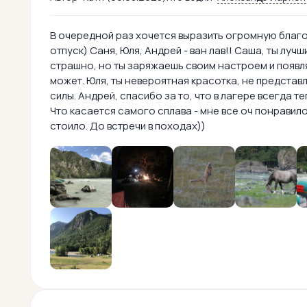
В очередной раз хочется выразить огромную бла
отпуск) Саня, Юля, Андрей - ван лав!! Саша, ты лу
страшно, но ты заряжаешь своим настроем и появля
может. Юля, ты невероятная красотка, не представ
силы. Андрей, спасибо за то, что в лагере всегда теп
Что касается самого сплава - мне все оч понравило
стоило. До встречи в походах))