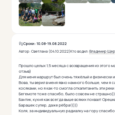
Сроки: 10.08-19.08.2022
Автор:
Светлана (04.10.2022)
Кто водил:
Владимир Ще
Прошло целых 1,5 месяца с возвращения из этого м
отзыв)
Для меня маршрут был очень тяжёлый и физически и 
Вова, ты верил в меня явно намного больше, чем я с
косяками, но я как-то смогла откапитанить эти рек
Бегемоте тоже спасибо, было совсем не страшно))
Бантик, кухня как всегда выше всяких похвал! Орешки
Барашек супер, даже рёбра!))))
Коля, за индивидуальную радиалку на гору спасибо!