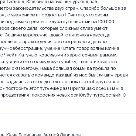
ря Татьяне, Юле была на высшем уровне,все
етом законодательства двух стран. Спасибо большое за
оя , с уважением и гордостью ! Считаю, что своим
и поднимают рейтинг клуба путешествий на 100 000
стеров своего дела, которые сложный сплав умеют
ие. Сашино выражение- давайте пятюню в навсегда
и после его прохождения оно согревало и давало
азумноебесстрашие, умение читать говор волны,Юлина
с Чуей и Катунью, красивыми и характерными дамами,
туации и его голивудскую улыбку, - все эти качества
, поганок! Поэтому, наша большая команда прошла по
чется сказать о команде-каждый из нас был лучшим среди
не садились за стол до тех пор, пока не соберутся все!
» повторить этот путь еще раз! Приглашаю всех к нам, в
и процветания , покорения новых рек Клубу путешествий! С
ов
,
Юлия Ларионова
,
Андрей Ларионов