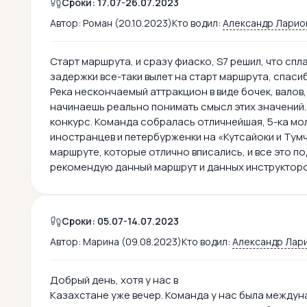
Сроки: 17.07-26.07.2023
Автор:
Роман (20.10.2023)
Кто водил:
Александр Ларио
Старт маршрута, и сразу фиаско, S7 решил, что спл
задержки все-таки вылет на старт маршрута, спаси
Река нескончаемый аттракцион в виде бочек, валов,
начинаешь реально понимать смысл этих значений. 
конкурс. Команда собралась отличнейшая, 5-ка мол
иностранцев и петербурженки на «Кутсайоки и Тумч
маршруте, которые отлично вписались, и все это 
рекомендую данный маршрут и данных инструкторо
Сроки: 05.07-14.07.2023
Автор:
Марина (09.08.2023)
Кто водил:
Александр Лар
Добрый день, хотя у нас в
Казахстане уже вечер. Команда у нас была междун