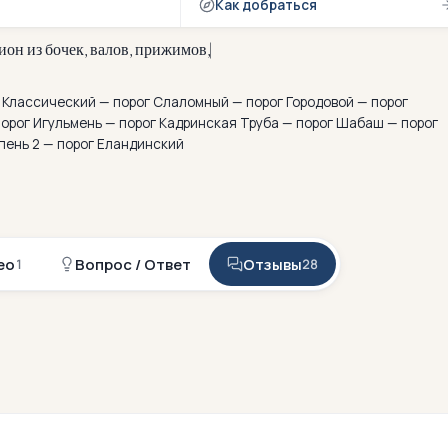
Как добраться
и
о
н
и
з
б
о
ч
е
к
,
в
а
л
о
в
,
п
р
и
ж
и
м
о
в
,
с
л
и
в
о
в
,
в
о
д
о
в
о
р
г Классический — порог Слаломный — порог Городовой — порог
порог Игульмень — порог Кадринская Труба — порог Шабаш — порог
пень 2 — порог Еландинский
ео
Вопрос / Ответ
Отзывы
1
28