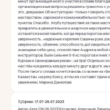
минут организация моего участия в сплаве благода
организационные вопросы решались грамотно с уч
это, девушкам! Об инстукторах- только говорить ст
мастерством, харизмой и коммуникабельностью- он
пунктов. Спасибо , Клубу путешествий за таких ма
превратить в увлекательное и азартное мероприят
останется в моей памяти, когда перед порогом ил
уверенность , надежные и крепкие Сашины руки, р
уверенность, обаяние, способность договориться 
знающими себе цену, спокойствие Андрея в любой си
инструкторов, были сильнее 5-6 кс порогов и пней
бурным и своенравным рекам-, на Ура! Отдельно хо
нас! Мы нуждались каждую минуту друг в друге, мы 
После такого сплава хочется вновь со всеми на «Бис
Казахстан, на реку Коксу, в том же составе! Удачи 
уважением, Марина Данилова
Сроки: 17.07-26.07.2023
Автор:
Катя (06.08.2023)
Кто водил:
Александр Ларион