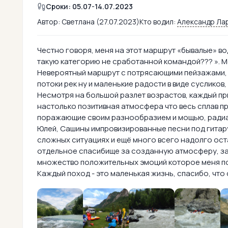
Сроки: 05.07-14.07.2023
Автор:
Светлана (27.07.2023)
Кто водил:
Александр Ла
Честно говоря, меня на этот маршрут «бывалые» вод
такую категорию не сработанной командой??? ». Мо
Невероятный маршрут с потрясающими пейзажами,
потоки рек ну и маленькие радости в виде сусликов,
Несмотря на большой разлет возрастов, каждый пр
настолько позитивная атмосфера что весь сплав п
поражающие своим разнообразием и мощью, радиалк
Юлей, Сашины импровизированные песни под гитару
сложных ситуациях и ещё много всего надолго ост
отдельное спасибище за созданную атмосферу, за
множество положительных эмоций которое меня по
Каждый поход - это маленькая жизнь, спасибо, что