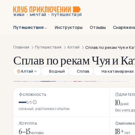
·
·
живи
мечтай
путешествуй
Путешествия
Инструкторы
Отзывы
Снаряжен
Главная
Путешествия
Алтай
Сплав по рекам Чуя и Ка
Сплав по рекам Чуя и Ка
Алтай
Водный
Сплав
На катамаранах
СЛОЖНОСТЬ
ДЛИТЕЛ
10
5/5
дней
сложный, участникам с опытом
Без учета д
ГРУППА
МИНИМА
6–15
18+
человек
лет