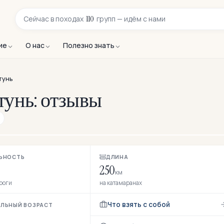
110
Сейчас в
походах
групп — идём с нами
ие
О нас
Полезно знать
тунь
тунь: отзывы
ЬНОСТЬ
ДЛИНА
250
км
ороги
на катамаранах
Что взять с собой
ЛЬНЫЙ ВОЗРАСТ