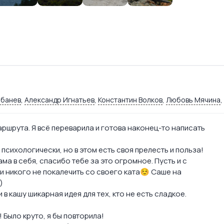
рбанев
,
Александр Игнатьев
,
Константин Волков
,
Любовь Мячина
,
аршрута. Я всё переварила и готова наконец-то написать
психологически, но в этом есть своя прелесть и польза!
ама в себя, спасибо тебе за это огромное. Пусть и с
и и никого не покалечить со своего ката☺️ Саше на
)
 в кашу шикарная идея для тех, кто не есть сладкое.
 Было круто, я бы повторила!