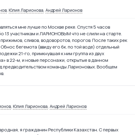
нов
,
Юлия Ларионова
,
Андрей Ларионов
авляться мне лучше по Москве реке. Спустя 5 часов
бо 13 участникам и ЛАРИОНОВЫМ что не слили на старте.
 прижимов, сливов, водоворотов, порогов. После таких рек
Обнос бегемота (ввиду его 6к. по той воде) отдельный
одежки 21-го, примкнувшая к ним группа из двух
а» в 22-м, и новые персонажи, открытые в данном
под предводительством команды Ларионовых. Вообщем
в.
ионов
,
Юлия Ларионова
,
Андрей Ларионов
ародная, я гражданин Республики Казахстан. С первых