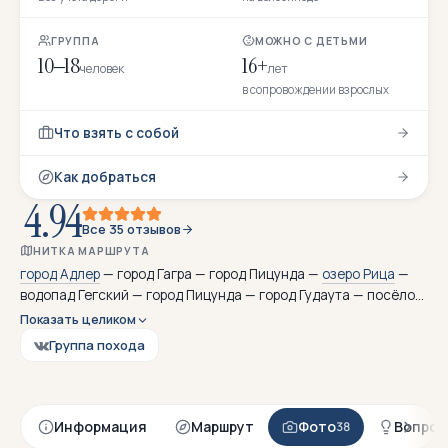
ГРУППА
МОЖНО С ДЕТЬМИ
10–18
16+
человек
лет
в сопровождении взрослых
Что взять с собой
Как добраться
4.94
Все 35 отзывов
НИТКА МАРШРУТА
город Адлер
— город Гагра — город Пицунда —
озеро Рица
—
водопад Гегский — город Пицунда — город Гудаута — посёлок
Ачандара — водопад Аацы — город Гудаута —
город Новый
Показать целиком
Афон
— посёлок Эшера — город Сухум — посёлок Кындыг —
Группа похода
город Сухум
Информация
Маршрут
Фото
Вопрос
38