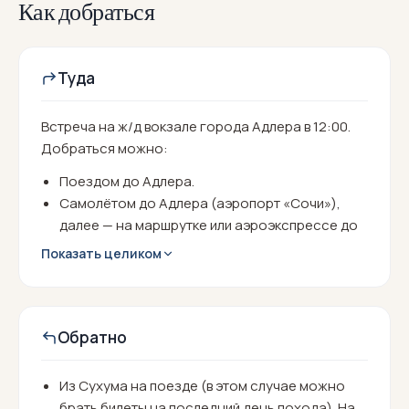
Как добраться
Туда
Встреча на ж/д вокзале города Адлера в 12:00.
Добраться можно:
Поездом до Адлера.
Самолётом до Адлера (аэропорт «Сочи»),
далее — на маршрутке или аэроэкспрессе до
ж/д вокзала (к месту встречи группы).
Показать целиком
Обратно
Из Сухума на поезде (в этом случае можно
брать билеты на последний день похода). На