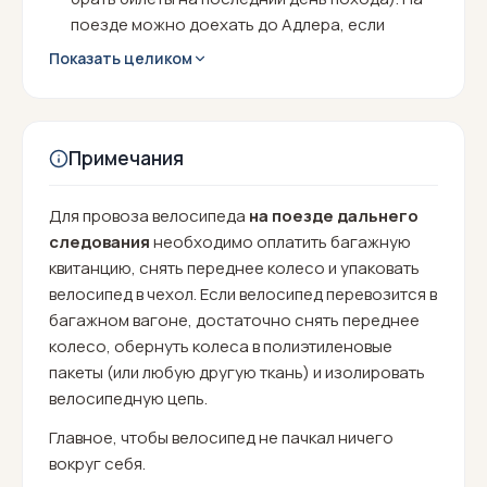
поезде можно доехать до Адлера, если
дальше вам лететь на самолете
Показать целиком
Из Сухума на такси до границы, а оттуда на
поезде или самолёте (тогда лучше брать
билеты на следующий день после окончания
похода).
Примечания
Для провоза велосипеда
на поезде дальнего
следования
необходимо оплатить багажную
квитанцию, снять переднее колесо и упаковать
велосипед в чехол. Если велосипед перевозится в
багажном вагоне, достаточно снять переднее
колесо, обернуть колеса в полиэтиленовые
пакеты (или любую другую ткань) и изолировать
велосипедную цепь.
Главное, чтобы велосипед не пачкал ничего
вокруг себя.