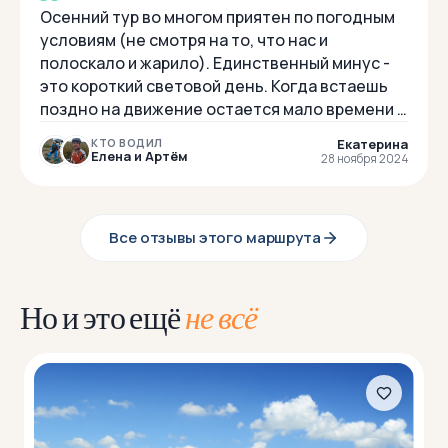
Осенний тур во многом приятен по погодным
условиям (не смотря на то, что нас и
полоскало и жарило). Единственный минус -
это короткий световой день. Когда встаешь
поздно на движение остается мало времени и
часто приходится заселяться по темному,
Екатерина
КТО ВОДИЛ
это...
Елена и Артём
28 ноября 2024
Все отзывы этого маршрута
Но и это ещё
не всё