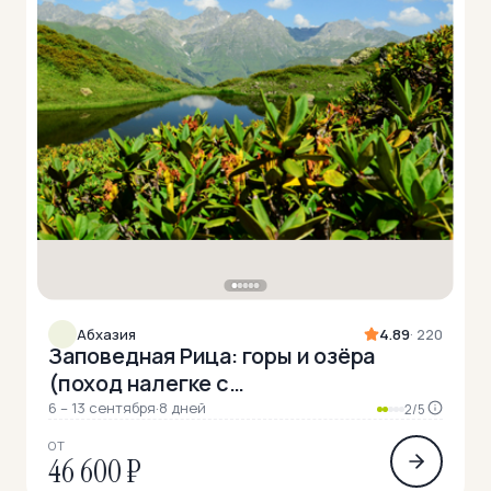
Абхазия
4.89
· 220
Заповедная Рица: горы и озёра
(поход налегке с
автосопровождением)
6 – 13 сентября
·
8 дней
2/5
ОТ
46 600 ₽