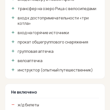
трансфер на озеро Рица с велосипедами
вход к достопримечательности «три
котла»
вход на горячие источники
прокат общегруппового снаряжения
групповая аптечка
велоаптечка
инструктор (опытный путешественник)
Не включено
ж/д билеты