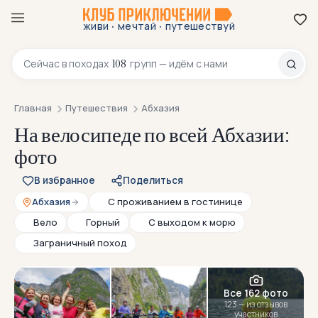
·
·
живи
мечтай
путешествуй
8 800 200-70-23
108
Сейчас в
походах
групп — идём с нами
Главная
Путешествия
Абхазия
На велосипеде по всей Абхазии:
фото
В избранное
Поделиться
Абхазия
С проживанием в гостинице
Вело
Горный
С выходом к морю
Заграничный поход
Все 162 фото
123 — из отзывов
участников