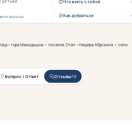
Что взять с собой
С ДЕТЬМИ
Как добраться
дении взрослых
опад— гора Мамздышха — поселок Отап —пещера Абрскила — село
Вопрос / Ответ
Отзывы
10