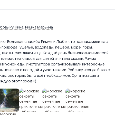
бовь Ручкина
,
Римма Марьина
зию. Большое спасибо Римме и Любе, что познакомили нас
 природа: ущелье, водопады, пещера, море, горы,
 цветы, светлячки и т.д. Каждый день был наполнен массой
ые мастер классы для детей и читала сказки. Римма
 вкусной еды. Инструктора организовывали интересные
ь повезло с погодой и участниками. Ребенку всегда было с
иках, в которых было всё необходимое. Организация и
ендую этот поход=)