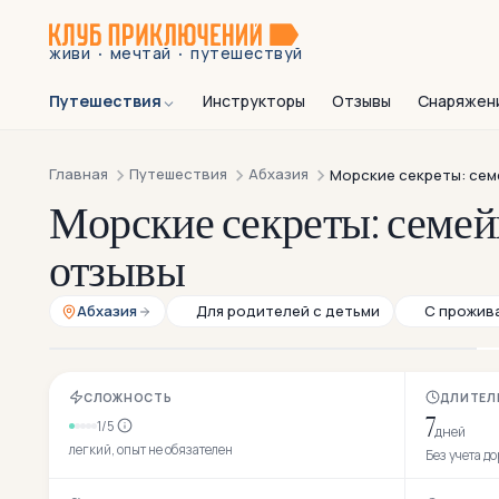
·
·
живи
мечтай
путешествуй
Путешествия
Инструкторы
Отзывы
Снаряжен
Главная
Путешествия
Абхазия
Морские секреты: сем
Морские секреты: семей
отзывы
Абхазия
Для родителей с детьми
С прожив
СЛОЖНОСТЬ
ДЛИТЕЛ
7
1/5
дней
легкий, опыт не обязателен
Без учета д