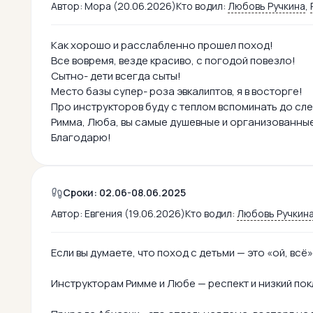
Автор:
Мора (20.06.2026)
Кто водил:
Любовь Ручкина
,
Как хорошо и расслабленно прошел поход!
Все вовремя, везде красиво, с погодой повезло!
Сытно- дети всегда сыты!
Место базы супер- роза эвкалиптов, я в восторге!
Про инструкторов буду с теплом вспоминать до с
Римма, Люба, вы самые душевные и организованные
Благодарю!
Сроки: 02.06-08.06.2025
Автор:
Евгения (19.06.2026)
Кто водил:
Любовь Ручкин
Если вы думаете, что поход с детьми — это «ой, всё
Инструкторам Римме и Любе — респект и низкий покл