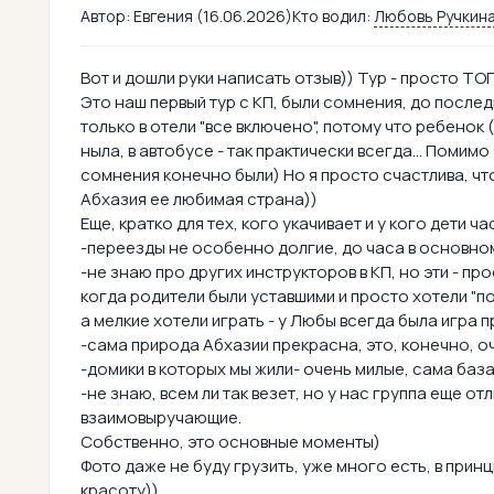
Автор:
Евгения (16.06.2026)
Кто водил:
Любовь Ручкин
Вот и дошли руки написать отзыв)) Тур - просто ТОП
Это наш первый тур с КП, были сомнения, до послед
только в отели "все включено", потому что ребенок 
ныла, в автобусе - так практически всегда... Помимо 
сомнения конечно были) Но я просто счастлива, чт
Абхазия ее любимая страна))
Еще, кратко для тех, кого укачивает и у кого дети ч
-переезды не особенно долгие, до часа в основном,
-не знаю про других инструкторов в КП, но эти - п
когда родители были уставшими и просто хотели "по
а мелкие хотели играть - у Любы всегда была игра п
-сама природа Абхазии прекрасна, это, конечно, оч
-домики в которых мы жили- очень милые, сама база
-не знаю, всем ли так везет, но у нас группа еще 
взаимовыручающие.
Собственно, это основные моменты)
Фото даже не буду грузить, уже много есть, в прин
красоту))