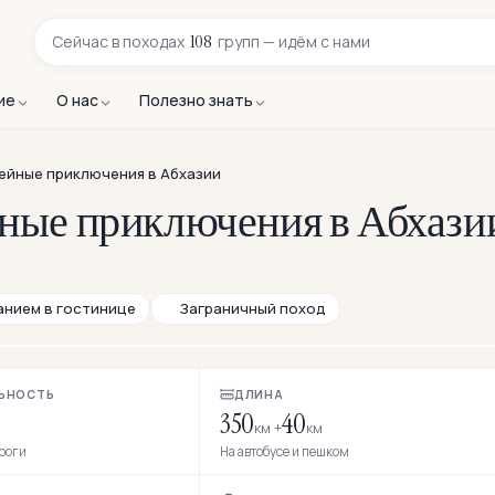
108
Сейчас в
походах
групп — идём с нами
ие
О нас
Полезно знать
ейные приключения в Абхазии
ные приключения в Абхазии
анием в гостинице
Заграничный поход
ЬНОСТЬ
ДЛИНА
350
40
км +
км
ороги
На автобусе и пешком