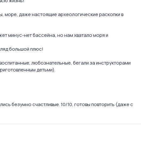
 всю жизнь!
ры, море, даже настоящие археологические раскопки в
жет минус-нет бассейна, но нам хватало моря и
гляд большой плюс!
 — воспитанные, любознательные, бегали за инструкторами
приготовленным детьми).
лись безумно счастливые. 10/10, готовы повторить (даже с