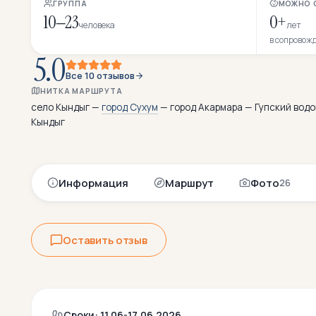
ГРУППА
МОЖНО 
10–23
0+
человека
лет
в сопровож
5.0
Все 10 отзывов
НИТКА МАРШРУТА
село Кындыг —
город Сухум
— город Акармара — Гупский вод
Кындыг
Информация
Маршрут
Фото
26
Оставить отзыв
Сроки: 11.06-17.06.2026