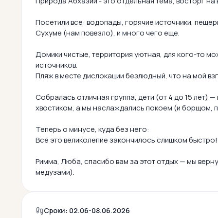
Природа Абхазии - это отдельная тема, восторг на
Посетили все: водопады, горячие источники, пеще
Сухуме (нам повезло), и много чего еще.
Домики чистые, территория уютная, для кого-то мо
источников.
Пляж в месте дислокации безлюдный, что на мой вз
Собралась отличная группа, дети (от 4 до 15 лет)
хвостиком, а мы наслаждались покоем (и борщом, 
Теперь о минусе, куда без него:
Всё это великолепие закончилось слишком быстро!
Римма, Люба, спасибо вам за этот отдых — мы верну
медузами).
Сроки: 02.06-08.06.2026