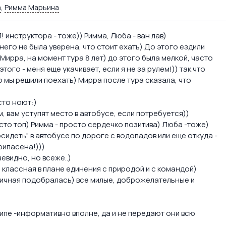
а
,
Римма Марьина
! инструктора - тоже)) Римма, Люба - ван лав)
него не была уверена, что стоит ехать) До этого ездили
(Мирра, на момент тура 8 лет) до этого была мелкой, часто
этого - меня еще укачивает, если я не за рулем!)) так что
о мы решили поехать) Мирра после тура сказала, что
асто ноют:)
 вам уступят место в автобусе, если потребуется))
росто топ) Римма - просто сердечко позитива) Люба -тоже)
сидеть" в автобусе по дороге с водопадов или еще откуда -
рипасена!)))
евидно, но всеже..)
 классная в плане единения с природой и с командой)
отличная подобралась) все милые, доброжелательные и
ципе -информативно вполне, да и не передают они всю