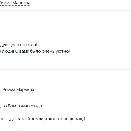
Римма Марьина
ледующего похода!
 люди! С вами было очень уютно!
а
,
Римма Марьина
», то Вам точно сюда!
он (до самой земли, как в тех пещерах)!