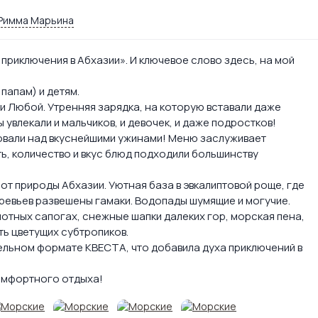
Римма Марьина
приключения в Абхазии». И ключевое слово здесь, на мой
папам) и детям.
и Любой. Утренняя зарядка, на которую вставали даже
увлекали и мальчиков, и девочек, и даже подростков!
овали над вкуснейшими ужинами! Меню заслуживает
, количество и вкус блюд подходили большинству
т природы Абхазии. Уютная база в эвкалиптовой роще, где
еревьев развешены гамаки. Водопады шумящие и могучие.
лотных сапогах, снежные шапки далеких гор, морская пена,
ть цветущих субтропиков.
ельном формате КВЕСТА, что добавила духа приключений в
омфортного отдыха!