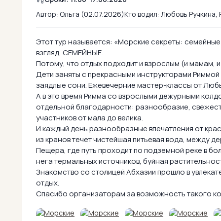
Автор:
Ольга (02.07.2026)
Кто водил:
Любовь Ручкина
,
Этот тур называется: «Морские секреты: семейные 
взгляд, СЕМЕЙНЫЕ.
Потому, что отдых подходит и взрослым (и мамам, и 
Дети заняты с прекрасными инструкторами Риммой 
заядлые сони. Ежевечерние мастер-классы от Любы 
А в это время Римма со взрослыми дежурными колд
отдельной благодарности: разнообразие, свежесть
участников от мала до велика.
И каждый день разнообразные впечатления от красо
из кранов течет чистейшая питьевая вода, между д
Пещера, где путь проходит по подземной реке в бо
нега термальных источников, буйная растительнос
Знакомство со столицей Абхазии прошло в увлекат
отдых.
Спасибо организаторам за возможность такого к