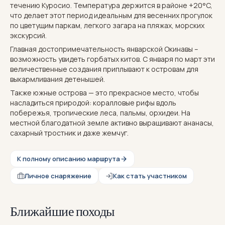
течению Куросио. Температура держится в районе +20°C,
что делает этот период идеальным для весенних прогулок
по цветущим паркам, легкого загара на пляжах, морских
экскурсий.
Главная достопримечательность январской Окинавы –
возможность увидеть горбатых китов. С января по март эти
величественные создания приплывают к островам для
выкармливания детенышей.
Также южные острова — это прекрасное место, чтобы
насладиться природой: коралловые рифы вдоль
побережья, тропические леса, пальмы, орхидеи. На
местной благодатной земле активно выращивают ананасы,
сахарный тростник и даже жемчуг.
К полному описанию маршрута
Личное снаряжение
Как стать участником
Ближайшие походы