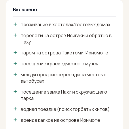
Включено
проживание в хостелах/гостевых домах
перелеты на остров Исигаки и обратно в
Наху
паром на острова Такетоми, Ириомоте
посещение краеведческого музея
междугородние переезды на местных
автобусах
посещение замка Нахи и окружающего
парка
водная поездка (поиск горбатых китов)
аренда каяков на острове Иримоте