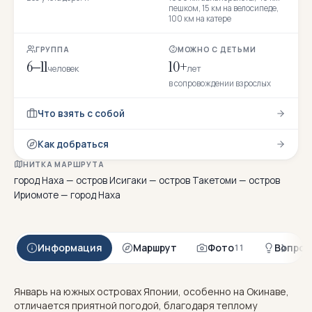
пешком, 15 км на велосипеде,
100 км на катере
ГРУППА
МОЖНО С ДЕТЬМИ
6–11
10+
человек
лет
в сопровождении взрослых
Что взять с собой
Как добраться
НИТКА МАРШРУТА
город Наха — остров Исигаки — остров Такетоми — остров
Ириомоте — город Наха
Информация
Маршрут
Фото
Вопрос
11
Январь на южных островах Японии, особенно на Окинаве,
отличается приятной погодой, благодаря теплому