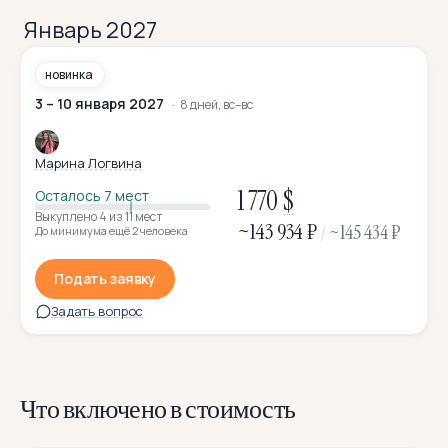
Январь 2027
новинка
3 – 10 января 2027
8 дней, вс–вс
Марина Логвина
1 770
$
Осталось 7 мест
Выкуплено 4
из 11 мест
~
143 934 ₽
~
145 434 ₽
До минимума ещё 2 человека
/
Подать заявку
Задать вопрос
Что включено в стоимость