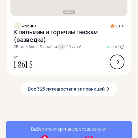
Япония
5.0
· 6
К пальмам и горячим пескам
(разведка)
25 октября – 3 ноября
·
10 дней
+1
1/5
ОТ
1 861
$
Все 323 путешествия за границей