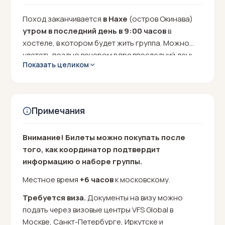
Поход заканчивается
в Нахе
(остров Окинава)
утром в последний день в 9:00 часов
в
хостеле, в котором будет жить группа. Можно
улететь поздно вечером в предпоследний день
Показать целиком
или утром в последний день.
Примечания
Внимание! Билеты можно покупать после
того, как координатор подтвердит
информацию о наборе группы.
Местное время
+6 часов
к московскому.
Требуется виза.
Документы на визу можно
подать через визовые центры VFS Global в
Москве, Санкт-Петербурге, Иркутске и