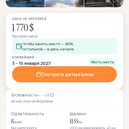
ЦЕНА ЗА ЧЕЛОВЕКА
1 770 $
базовая цена
Чтобы занять место —
20%
,
остальное — в день начала
БЛИЖАЙШИЙ
есть места
3 – 10 января 2027
Смотреть даты и цены
1/5
СЛОЖНОСТЬ
легкий, опыт не обязателен
ДЛИТЕЛЬНОСТЬ
ДЛИНА
8
1155
дней
км
Без учета дороги
1000 км авиаперелеты, 40 км