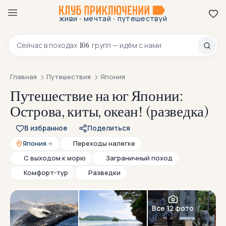
·
·
живи
мечтай
путешествуй
8 800 200-70-23
106
Сейчас в
походах
групп — идём с нами
Главная
Путешествия
Япония
Путешествие на юг Японии:
Острова, киты, океан! (разведка)
В избранное
Поделиться
Япония
Переходы налегке
С выходом к морю
Заграничный поход
Комфорт-тур
Разведки
НОВИНКА
Все 12 фото