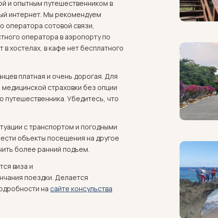
пой и опытным путешественником в
ый интернет. Мы рекомендуем
о оператора сотовой связи,
стного оператора в аэропорту по
ет в хостелах, в кафе нет бесплатного
нцев платная и очень дорогая. Для
 медицинской страховки без опции
о путешественника. Убедитесь, что
туации с транспортом и погодными
нести объекты посещения на другое
ачить более ранний подъем.
тся виза и
нчания поездки. Делается
подробности на
сайте консульства