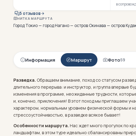
в сопровож
5 отзывов
НИТКА МАРШРУТА
Город Токио — город Нагано — остров Окинава — остров Куда
Информация
Маршрут
Фото
59
Разведка.
Обращаем внимание, поход со статусом развед
длительного перерыва: и инструктор, и группа впервые б
изменения в программе, неожиданные трудности, которы
и, конечно, приключения! В этот поход мы приглашаем уч
характером, нормальным уровнем физической формы и на
стрессоустойчивостью, в разведке всякое бывает!
Особенности маршрута.
Нас ждет много прогулок по к
ландшафтам, в этом туре идеально сбалансированы природ