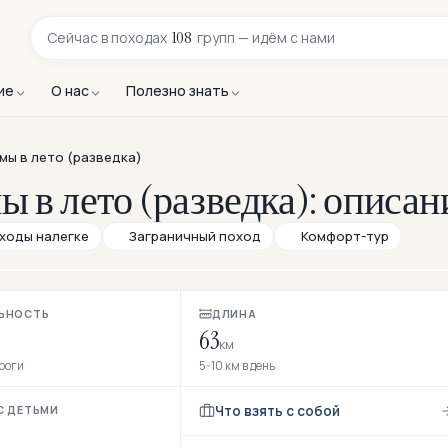
108
Сейчас в
походах
групп — идём с нами
ие
О нас
Полезно знать
мы в лето (разведка)
ы в лето (разведка): описан
ходы налегке
Заграничный поход
Комфорт-тур
ЬНОСТЬ
ДЛИНА
63
км
ороги
5-10 км в день
Что взять с собой
С ДЕТЬМИ