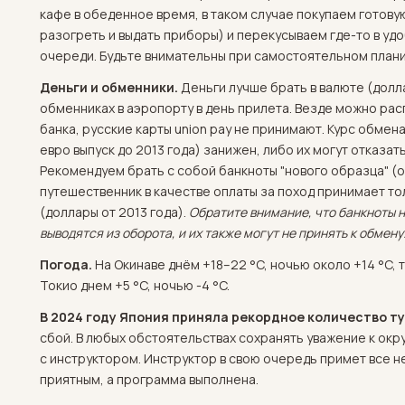
кафе в обеденное время, в таком случае покупаем готовую
разогреть и выдать приборы) и перекусываем где-то в удо
очереди. Будьте внимательны при самостоятельном план
Деньги и обменники.
Деньги лучше брать в валюте (долл
обменниках в аэропорту в день прилета. Везде можно рас
банка, русские карты union pay не принимают. Курс обмен
евро выпуск до 2013 года) занижен, либо их могут отказат
Рекомендуем брать с собой банкноты "нового образца" (от
путешественник в качестве оплаты за поход принимает т
(доллары от 2013 года).
Обратите внимание, что банкноты 
выводятся из оборота, и их также могут не принять к обмену
Погода.
На Окинаве днём +18–22 °C, ночью около +14 °C, 
Токио днем +5 °C, ночью -4 °C.
В 2024 году Япония приняла рекордное количество т
сбой. В любых обстоятельствах сохранять уважение к ок
с инструктором. Инструктор в свою очередь примет все 
приятным, а программа выполнена.