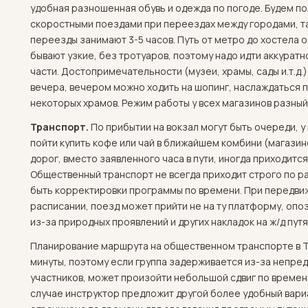
удобная разношенная обувь и одежда по погоде. Будем п
скоростными поездами при переездах между городами, та
переезды занимают 3-5 часов. Путь от метро до хостела о
бывают узкие, без тротуаров, поэтому надо идти аккурат
части. Достопримечательности (музеи, храмы, сады и.т.д.) 
вечера, вечером можно ходить на шопинг, наслаждаться 
некоторых храмов. Режим работы у всех магазинов разный д
Транспорт.
По прибытии на вокзал могут быть очереди, у
пойти купить кофе или чай в ближайшем комбини (магазин
дорог, вместо заявленного часа в пути, иногда приходится
Общественный транспорт не всегда приходит строго по ра
быть корректировки программы по времени. При передвиже
расписании, поезд может прийти не на ту платформу, опо
из-за природных проявлений и других накладок на ж/д путя
Планирование маршрута на общественном транспорте в Т
минуты, поэтому если группа задерживается из-за непре
участников, может произойти небольшой сдвиг по времен
случае инструктор предложит другой более удобный вариа