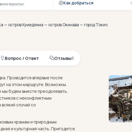
Как добраться
дении взрослых
ка — остров Кумедзима — остров Окинава — город Токио
Вопрос / Ответ
Отзывы
5
ка. Проводится впервые после
удут на этом маршруте. Возможны
е мы будем вместе преодолевать,
астников с неконфликтным
 всякий случай со
расивым храмам и природным
ная и культурная часть. Пригодится