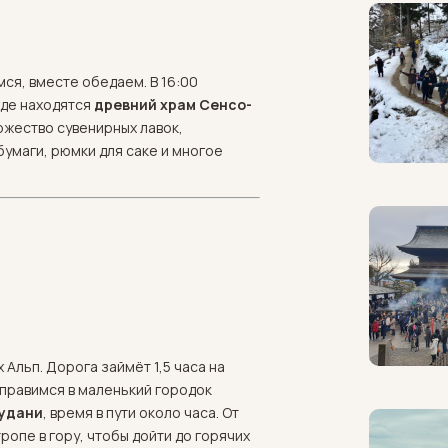
мся, вместе обедаем. В 16:00
где находятся
древний храм Сенсо-
жество сувенирных лавок,
умаги, рюмки для саке и многое
Альп. Дорога займёт 1,5 часа на
тправимся в маленький городок
кудани
, время в пути около часа. От
ропе в гору, чтобы дойти до горячих