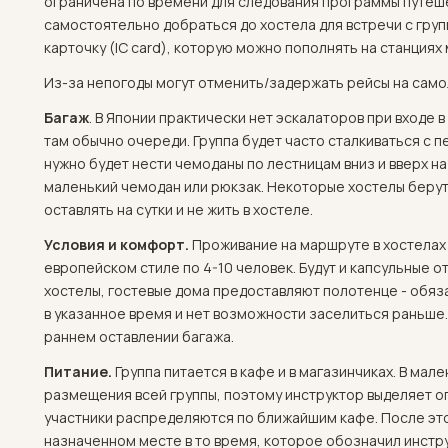
ограничена по времени для следования программы путеш
самостоятельно добраться до хостела для встречи с гру
карточку (IC card), которую можно пополнять на станциях
Из-за непогоды могут отменить/задержать рейсы на само
Багаж
. В Японии практически нет эскалаторов при входе 
там обычно очереди. Группа будет часто сталкиваться с 
нужно будет нести чемоданы по лестницам вниз и вверх на
маленький чемодан или рюкзак. Некоторые хостелы берут
оставлять на сутки и не жить в хостеле.
Условия и комфорт.
Проживание на маршруте в хостелах 
европейском стиле по 4-10 человек. Будут и капсульные о
хостелы, гостевые дома предоставляют полотенце - обяз
в указанное время и нет возможности заселиться раньше.
раннем оставлении багажа.
Питание.
Группа питается в кафе и в магазинчиках. В мал
размещения всей группы, поэтому инструктор выделяет о
участники распределяются по ближайшим кафе. После это
назначенном месте в то время, которое обозначил инстру