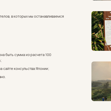
стелов, в которых мы останавливаемся
жна быть сумма из расчета 100
;
а сайте консульства Японии;
вно.