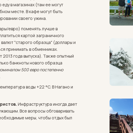
 еду в магазинах (там ее могут
бном месте. В кафе могут быть
ировании своего ужина.
ары/евро) поменять лучше в
платиться картой заграничного
а валют "старого образца" (доллары и
ься принимать в обменниках.
 2013 года выпуска). Также опытный
олько банкноты нового образца
номиналом 500 евро постепенно
.
температура воды +22 °C. В Нагано и
уристов.
Инфраструктура иногда дает
ружающим. Все вопросы обговаривать
необходимые меры, чтобы отдых был