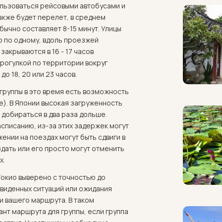
ользоваться рейсовыми автобусами и
кже будет перелет, в среднем
бычно составляет 8-15 минут. Улицы
но по одному, вдоль проезжей
закрываются в 16 - 17 часов
прогулкой по территории вокруг
о 18, 20 или 23 часов.
 группы в это время есть возможность
е). В Японии высокая загруженность
 добираться в два раза дольше.
списанию, из-за этих задержек могут
нии на поездах могут быть сдвиги в
здать или его просто могут отменить
х.
окио выверено с точностью до
двиденных ситуаций или ожидания
и вашего маршрута. В таком
нт маршрута для группы, если группа