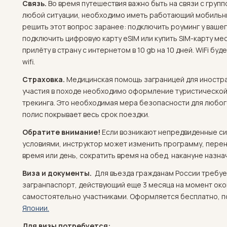
Связь.
Во время путешествия важно быть на связи с груп
любой ситуации, необходимо иметь работающий мобильн
решить этот вопрос заранее: подключить роуминг у вашег
подключить цифровую карту eSIM или купить SIM-карту ме
прилёту в страну с интернетом в 10 gb на 10 дней. WiFi буд
wifi.
Страховка.
Медицинская помощь заграницей для иностра
участия в походе необходимо оформление туристической
трекинга. Это необходимая мера безопасности для любог
полис покрывает весь срок поездки.
Обратите внимание!
Если возникают непредвиденные си
условиями, инструктор может изменить программу, пере
время или день, сократить время на обед, накануне назн
Виза и документы.
Для въезда гражданам России требуе
загранпаспорт, действующий еще 3 месяца на момент око
самостоятельно участниками. Оформляется бесплатно, 
Японии.
Для визы потребуется: