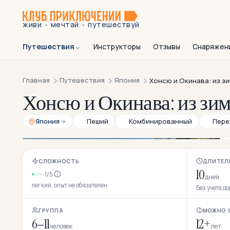
·
·
живи
мечтай
путешествуй
Путешествия
Инструкторы
Отзывы
Снаряжен
Главная
Путешествия
Япония
Хонсю и Окинава: из зи
Хонсю и Окинава: из зим
Япония
Пеший
Комбинированный
Пере
СЛОЖНОСТЬ
ДЛИТЕЛ
10
1/5
дней
легкий, опыт не обязателен
Без учета д
ГРУППА
МОЖНО 
6–11
12+
человек
лет