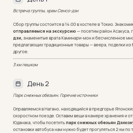
Встреча группы, храм Сенсо-дзи
Сбор группы состоится в 14:00 в хостеле в Токио. Знакоми
отправляемся на экскурсию
— посетим район Асакуса, 
дзи,
знаменитые врата Каминари-мон и бесчисленное мно
предлагающих традиционные товары — веера, поделки из б
другое.
3 км пешком
День 2
Парк снежных обезьян. Горячие источники
Оправляемся в Нагано, находящийся в предгорье Японских 
скоростном поезде. Оставим вещи в камере хранения и о
Юданака, чтобы посетить
парк снежных обезьян Дзико
остановки автобуса нам нужно будет прогуляться 2 км по т