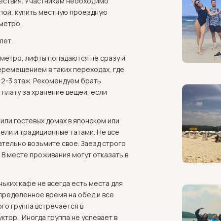
ествия. Участникам необходимо
ппой, купить местную проездную
 метро.
лет.
в метро, лифты попадаются не сразу и
перемещением в таких переходах, где
 2-3 этаж. Рекомендуем брать
 плату за хранение вещей, если
или гостевых домах в японском или
тели и традиционные татами. Не все
ательно возьмите свое. Заезд строго
 В месте проживания могут отказать в
еньких кафе не всегда есть места для
пределенное время на обед и все
го группа встречается в
ктор. Иногда группа не успевает в