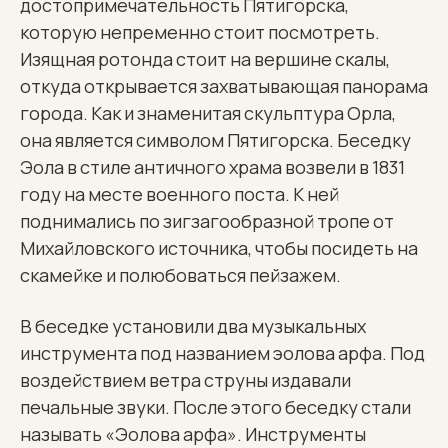
достопримечательность Пятигорска,
которую непременно стоит посмотреть.
Изящная ротонда стоит на вершине скалы,
откуда открывается захватывающая панорама
города. Как и знаменитая скульптура Орла,
она является символом Пятигорска. Беседку
Эола в стиле античного храма возвели в 1831
году на месте военного поста. К ней
поднимались по зигзагообразной тропе от
Михайловского источника, чтобы посидеть на
скамейке и полюбоваться пейзажем.
В беседке установили два музыкальных
инструмента под названием эолова арфа. Под
воздействием ветра струны издавали
печальные звуки. После этого беседку стали
называть «Эолова арфа». Инструменты