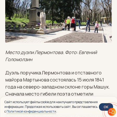
Место дуэли Лермонтова. Фото: Евгений
Голомолзин
Дуэль поручика Лермонтова и отставного
майора Мартынова состоялась 15 июля 1841
года на северо-западном склоне горы Машук.
Сначала место гибели поэта отметили
придорожным камнем, а потом поставили
Сайт использует файлы cookie для наилучшего представления
OK
информации. Продолжая использовать сайт, Вы соглашаетесь
небольшой обелиск высотой 70 см. В 1901 году,
с
Политикой конфиденциальности
.
в канун 60-летия со дня смерти Лермонтова,