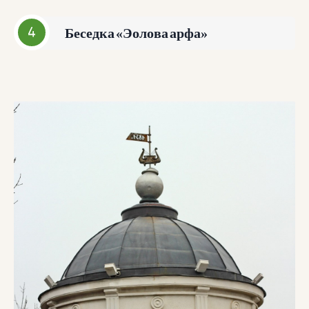
Беседка «Эолова арфа»