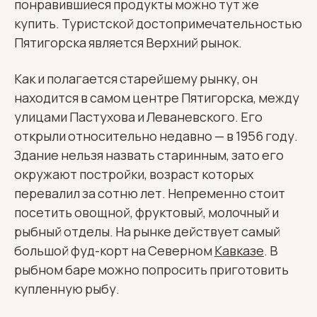
понравившиеся продукты можно тут же
купить. Туристской достопримечательностью
Пятигорска является Верхний рынок.
Как и полагается старейшему рынку, он
находится в самом центре Пятигорска, между
улицами Пастухова и Леваневского. Его
открыли относительно недавно — в 1956 году.
Здание нельзя назвать старинным, зато его
окружают постройки, возраст которых
перевалил за сотню лет. Непременно стоит
посетить овощной, фруктовый, молочный и
рыбный отделы. На рынке действует самый
большой фуд-корт на Северном
Кавказе
. В
рыбном баре можно попросить приготовить
купленную рыбу.