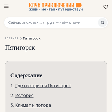
·
·
живи
мечтай
путешествуй
8 800 200-70-23
108
Сейчас в
походах
групп — идём с нами
Главная
Пятигорск
Пятигорск
Содержание
Где находится Пятигорск
История
Климат и погода