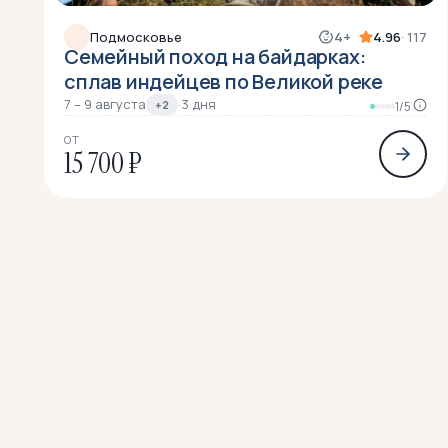
Подмосковье
4+
4.96
· 117
Семейный поход на байдарках:
сплав индейцев по Великой реке
7 – 9 августа
·
3 дня
+2
1/5
ОТ
15 700 ₽