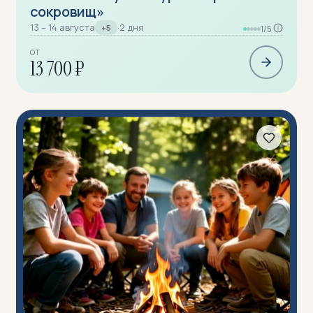
сокровищ»
13 – 14 августа
·
2 дня
+5
1/5
ОТ
13 700 ₽