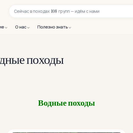
108
Сейчас в
походах
групп — идём с нами
ие
О нас
Полезно знать
одные походы
Водные походы