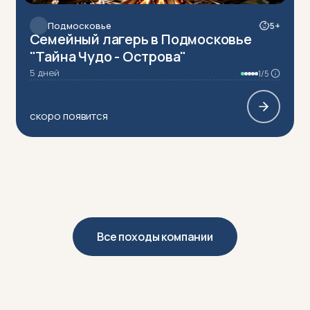
Подмосковье
5+
Семейный лагерь в Подмосковье
"Тайна Чудо - Острова"
5 дней
1/5
скоро появится
Все походы компании