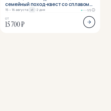
семейный поход-квест со сплавом
на байдарках
15 – 16 августа
·
2 дня
+1
1/5
ОТ
15 700 ₽