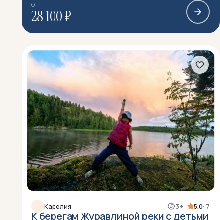
ОТ
28 100 ₽
Карелия
3+
5.0
· 7
К берегам Журавлиной реки с детьми