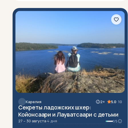
Карелия
2+
5.0
· 10
Секреты ладожских шхер:
Койонсаари и Лауватсаари с детьми
27 – 30 августа
·
4 дня
1/5