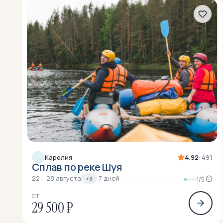
Карелия
4.92
· 491
Сплав по реке Шуя
22 – 28 августа
·
7 дней
+3
1/5
ОТ
29 500 ₽