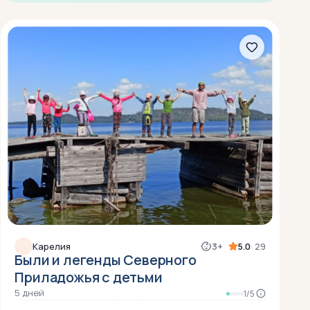
Карелия
3+
5.0
· 29
Были и легенды Северного
Приладожья с детьми
5 дней
1/5