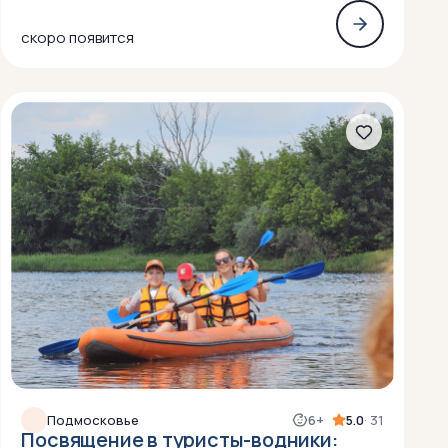
скоро появится
Подмосковье
6+
5.0
· 31
Посвящение в туристы-водники: