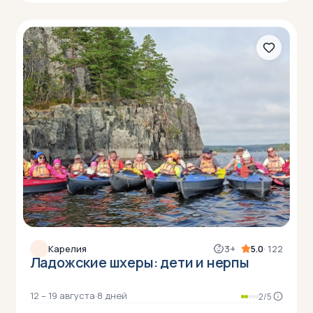
Карелия
3+
5.0
· 122
Ладожские шхеры: дети и нерпы
12 – 19 августа
·
8 дней
2/5