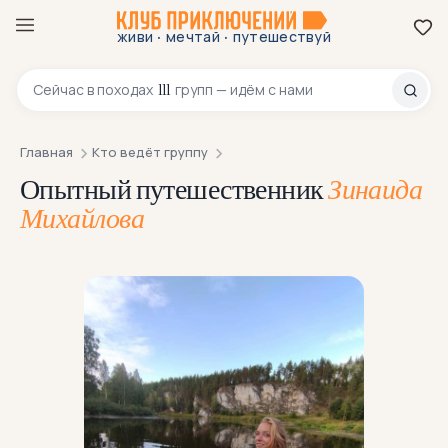
·
·
живи
мечтай
путешествуй
8 800 200-70-23
111
Сейчас в
походах
групп — идём с нами
Главная
Кто ведёт группу
Опытный путешественник
Зинаида
Михайлова