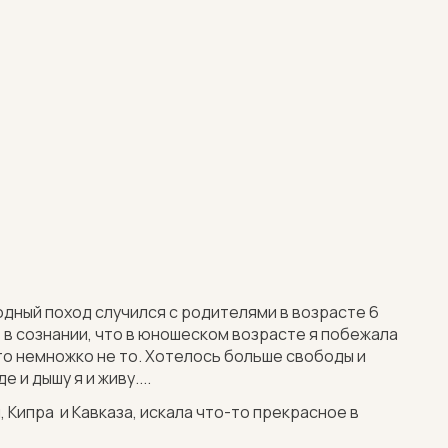
водный поход случился с родителями в возрасте 6
 в сознании, что в юношеском возрасте я побежала
то немножко не то. Хотелось больше свободы и
и дышу я и живу....
, Кипра и Кавказа, искала что-то прекрасное в