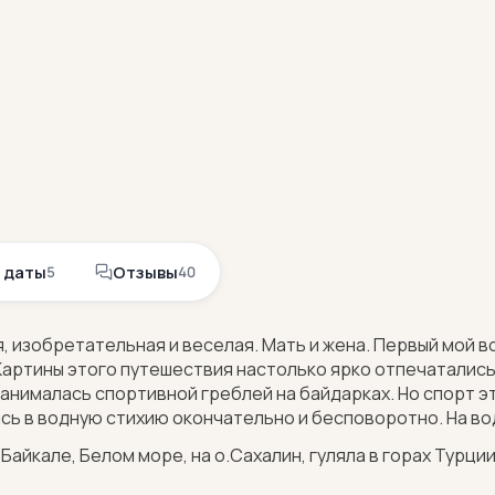
 даты
Отзывы
5
40
я, изобретательная и веселая. Мать и жена. Первый мой 
Картины этого путешествия настолько ярко отпечатались
анималась спортивной греблей на байдарках. Но спорт э
сь в водную стихию окончательно и бесповоротно. На воде 
айкале, Белом море, на о.Сахалин, гуляла в горах Турции