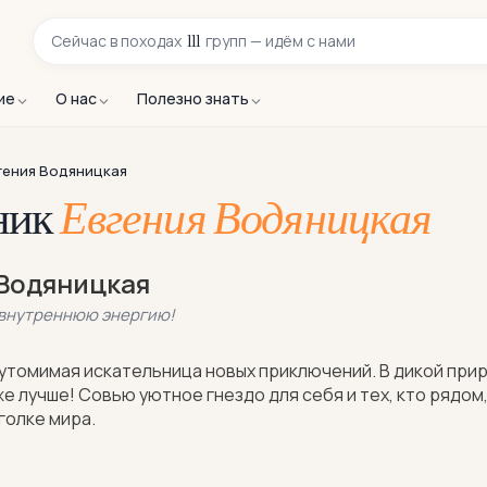
111
Сейчас в
походах
групп — идём с нами
ие
О нас
Полезно знать
гения Водяницкая
ник
Евгения Водяницкая
 Водяницкая
 внутреннюю энергию!
еутомимая искательница новых приключений. В дикой при
же лучше! Совью уютное гнездо для себя и тех, кто рядом
голке мира.