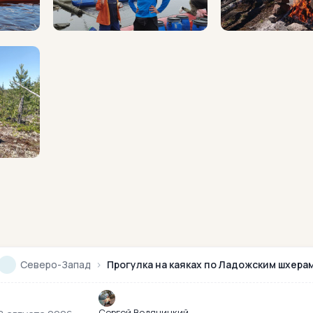
Северо-Запад
›
Прогулка на каяках по Ладожским шхерам
Сергей Водяницкий