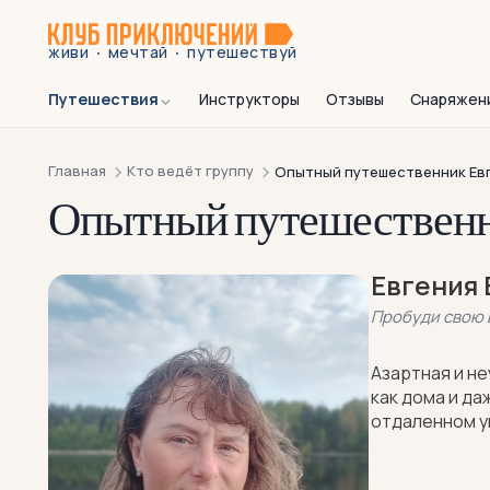
·
·
живи
мечтай
путешествуй
Путешествия
Инструкторы
Отзывы
Снаряжен
Главная
Кто ведёт группу
Опытный путешественник Ев
Опытный путешествен
Евгения
Пробуди свою
Азартная и н
как дома и да
отдаленном у