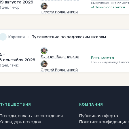
19 августа 2026
Выкуплено 11
из 22 мес
3 дня, пн–ср
Точно состоится
Сергей Водяницкий
Карелия
›
Путешествие по ладожским шхерам
4 –
Евгения Водяницкая
Есть места
6 сентября 2026
До минимума ещё 4 чело
3 дня, пт–вс
Сергей Водяницкий
ПУТЕШЕСТВИЯ
КОМПАНИЯ
Походы, сплавы, восхождения
Публичная оферта
Календарь походов
Политика конфиденциа