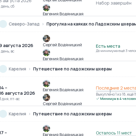
8 августа 2026
Набор завершён
1 день, сб
Евгения Водяницкая
Северо-Запад
›
Прогулка на каяках по Ладожским шхерам
Сергей Водяницкий
9 августа 2026
Есть места
До минимума ещё 3 чело
1 день, вс
Евгения Водяницкая
Карелия
›
Путешествие по ладожским шхерам
14 –
Последние 2 мест
Евгения Водяницкая
16 августа 2026
Выкуплено 1
из 18
,
ещё 
3 дня, пт–вс
Минимум в 4 челове
Сергей Водяницкий
Карелия
›
Путешествие по ладожским шхерам
17 –
Осталось 11 мест
Евгения Водяницкая