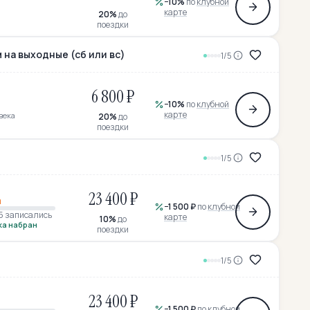
−10%
по
клубной
карте
20%
до
поездки
 на выходные (сб или вс)
1/5
6 800 ₽
−10%
по
клубной
карте
века
20%
до
поездки
1/5
23 400 ₽
а
−
1 500 ₽
по
клубной
15 записались
карте
10%
до
ка набран
поездки
1/5
23 400 ₽
−
1 500 ₽
по
клубной