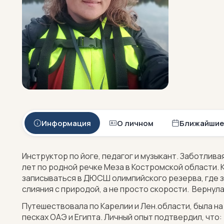
Информация
О личном
Ближайшие
Инструктор по йоге, педагог и музыкант. Заботлива
лет по родной речке Меза в Костромской области. 
записываться в ДЮСШ олимпийского резерва, где з
слияния с природой, а не просто скорости. Вернула
Путешествовала по Карелии и Лен.области, была на Б
песках ОАЭ и Египта. Личный опыт подтвердил, что: