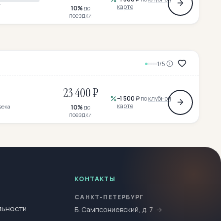
т
карте
10%
до
поездки
1/5
23 400 ₽
−
1 500 ₽
по
клубной
карте
века
10%
до
поездки
КОНТАКТЫ
САНКТ-ПЕТЕРБУРГ
льности
Б. Сампсониевский, д. 7