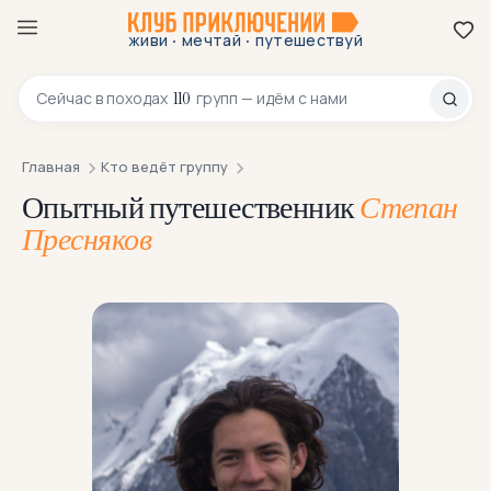
·
·
живи
мечтай
путешествуй
8 800 200-70-23
110
Сейчас в
походах
групп — идём с нами
Главная
Кто ведёт группу
Опытный путешественник
Степан
Пресняков