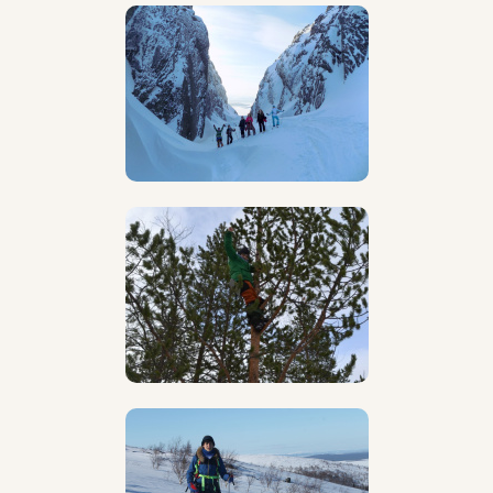
Дополнительно
Ходил в походы по Ленинградской области,
Краснодарскому краю, Крыму, Хибинам,
Алтаю. Путешествовал по России на парусном
катамаране Благовест, где практически полностью
прошел прошел путь "От варяг в греки".
Любит спорт (особенно футбол и легкую атлетику),
играет на гитаре и поет, умеет собирать кубик
Рубика и палатку)
Инструктор о походах
Мне кажется, именно в походах человек становится
настоящим, то есть таким какой он есть, без
прикрышечек и ненужных запар. Наедине с природой
человека посещают самые светлые и простые
мысли, которые помогают разобраться в себе и
изменить жизнь к лучшему. Именно поэтому
возвращаясь в город мы чувствуем полное
опустошение и хотим поскорее снова надеть
рюкзак и вырваться подальше отсюда, туда, где