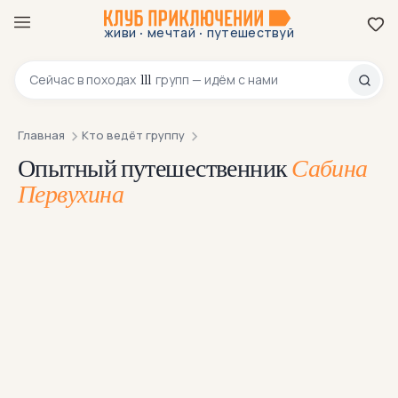
·
·
живи
мечтай
путешествуй
8 800 200-70-23
111
Сейчас в
походах
групп — идём с нами
Главная
Кто ведёт группу
Опытный путешественник
Сабина
Первухина