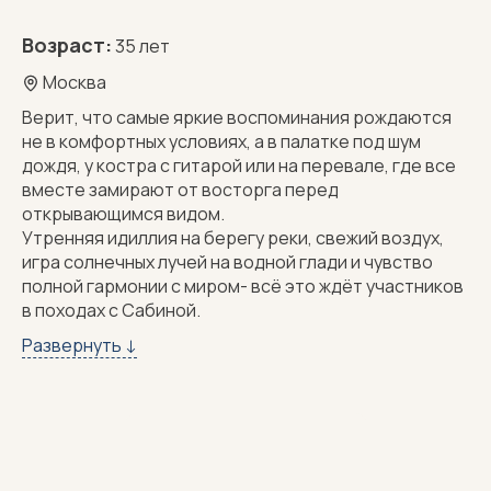
Возраст:
35 лет
Москва
Верит, что самые яркие воспоминания рождаются
не в комфортных условиях, а в палатке под шум
дождя, у костра с гитарой или на перевале, где все
вместе замирают от восторга перед
открывающимся видом.
Утренняя идиллия на берегу реки, свежий воздух,
игра солнечных лучей на водной глади и чувство
полной гармонии с миром- всё это ждёт участников
в походах с Сабиной.
С ней не просто поход, а приключение, меняющее
Развернуть ↓
восприятие реальности. Она обожает, когда каждая
деталь продумана до мелочей: прекрасные места
для отдыха, неожиданные кулинарные открытия и
моменты, заставляющие сердце биться чаще.
Каждый участник сможет прочувствовать, как с