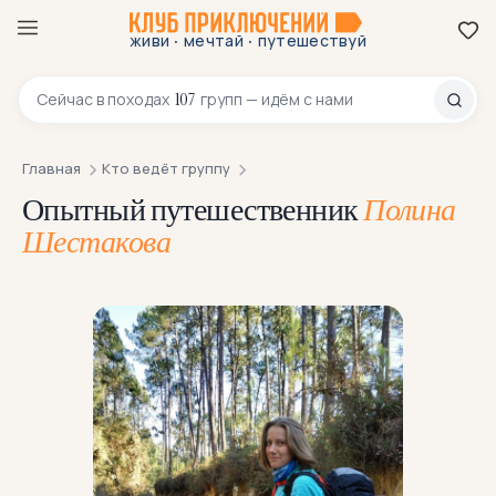
·
·
живи
мечтай
путешествуй
8 800 200-70-23
107
Сейчас в
походах
групп — идём с нами
Главная
Кто ведёт группу
Опытный путешественник
Полина
Шестакова