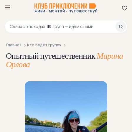
·
·
живи
мечтай
путешествуй
8 800 200-70-23
110
Сейчас в
походах
групп — идём с нами
Главная
Кто ведёт группу
Опытный путешественник
Марина
Орлова