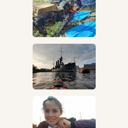
Дополнительно
- Омский Государственный Университет
"Инновационный менеджмент"
- Диплом о профессиональной переподготовке
"Инструктор-проводник водного туризма"
- Школа мастерства организации (Школа
инструкторов-водников КП) «Клуб
приключений», 2020 г
- Курс оказания базовой первой помощи «First Aid»,
2020 г.
- Курс оказания первой помощи в отдаленных
районах «First Aid», 2021 г.
- Альпзначок, призер совервнований по гребле и
водном рогейне.
До встречи на маршрутах!