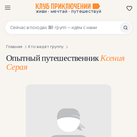
·
·
живи
мечтай
путешествуй
8 800 200-70-23
110
Сейчас в
походах
групп — идём с нами
Главная
Кто ведёт группу
Опытный путешественник
Ксения
Серая